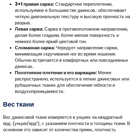
3×1 правая саржа:
Стандартное переплетение,
используемое в большинстве джинсов.; обеспечивает
четкую диагональную текстуру и высокую прочность на
разрыв..
Левая саржа:
Саржа в противоположном направлении,
делая более гладким, более мягкая поверхность и
немного более яркий цветовой тон.
Сломанная саржа:
Чередует направление саржи,
минимизация скручивания ног во время ношения.
Обычно встречается в комфортных или повседневных
джинсах..
Полотняное плетение и его вариации:
Менее
распространено, используется в легких джинсовых или
рубашечных тканях для обеспечения гибкости и
воздухопроницаемости..
Вес ткани
Вес джинсовой ткани измеряется в унциях на квадратный
ярд. (унция/ярд²), с указанием плотности и толщины ткани. В
основном это зависит от количества пряжи., плотность