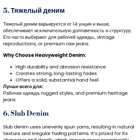
5. Тяжелый деним
Тяжелый деним варьируется от 14 унция и выше,
обеспечивает исключительную долговечность и структуру.
Его часто выбирают для рабочей одежды.,
vintage
reproductions
,
or premium raw jeans
.
Why Choose Heavyweight Denim
:
High durability and abrasion resistance
Creates strong
,
long-lasting fades
Offers a solid
,
substantial hand feel
Лучше всего для:
Рабочая одежда,
rugged styles
,
and premium heritage
jeans
6.
Slub Denim
Slub denim uses unevenly spun yarns
,
resulting in natural
texture and irregular fading patterns
.
It’s prized for its
character and depth
,
which appear more prominently