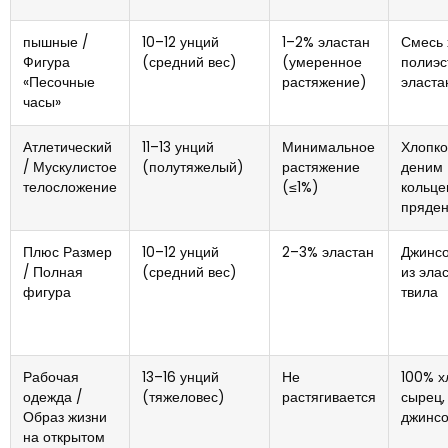
пышные /
10–12 унций
1–2% эластан
Смесь 
Фигура
(средний вес)
(умеренное
полиэс
«Песочные
растяжение)
эласта
часы»
Атлетический
11–13 унций
Минимальное
Хлопк
/ Мускулистое
(полутяжелый)
растяжение
деним
телосложение
(≤1%)
кольце
пряде
Плюс Размер
10–12 унций
2–3% эластан
Джинсо
/ Полная
(средний вес)
из эла
фигура
твила
Рабочая
13–16 унций
Не
100% х
одежда /
(тяжеловес)
растягивается
сырец,
Образ жизни
джинсо
на открытом