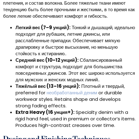
плетения, и состав волокна. Более тяжелые ткани имеют
тенденцию быть более прочными и жесткими., в то время как
более легкие обеспечивают комфорт и гибкость.
Легкий вес (7–9 унций):
Тонкий и дышащий, идеально
подходит для рубашек, летние джинсы, или
расслабленные припадки. Обеспечивает мягкую
драпировку и быстрое высыхание, но меньшую
стойкость к истиранию..
Средний вес (10–12 унций):
Сбалансированный
комфорт и структура, подходит для большинства
повседневных джинсов. Этот вес широко используется
для мужских и женских модных линий..
Тяжёлый вес (13–16 унций):
Плотный и твердый,
preferred for
необработанный деним
or durable
workwear styles
.
Retains shape and develops
strong fading effects
.
Extra Heavy
(16 унция+):
Specialty denim with a
rigid hand feel
,
used in premium or collector’s items
.
Produces high-contrast creases over time
.