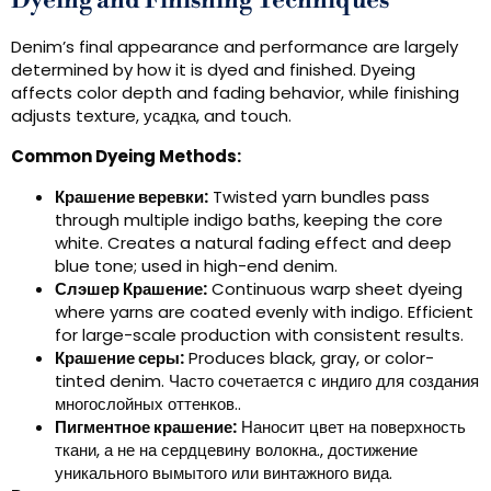
Dyeing and Finishing Techniques
Denim’s final appearance and performance are largely
determined by how it is dyed and finished
.
Dyeing
affects color depth and fading behavior
,
while finishing
adjusts texture
, усадка,
and touch
.
Common Dyeing Methods
:
Крашение веревки:
Twisted yarn bundles pass
through multiple indigo baths
,
keeping the core
white
.
Creates a natural fading effect and deep
blue tone
;
used in high-end denim
.
Слэшер Крашение:
Continuous warp sheet dyeing
where yarns are coated evenly with indigo
.
Efficient
for large-scale production with consistent results
.
Крашение серы:
Produces black
,
gray
,
or color-
tinted denim
. Часто сочетается с индиго для создания
многослойных оттенков..
Пигментное крашение:
Наносит цвет на поверхность
ткани, а не на сердцевину волокна., достижение
уникального вымытого или винтажного вида.