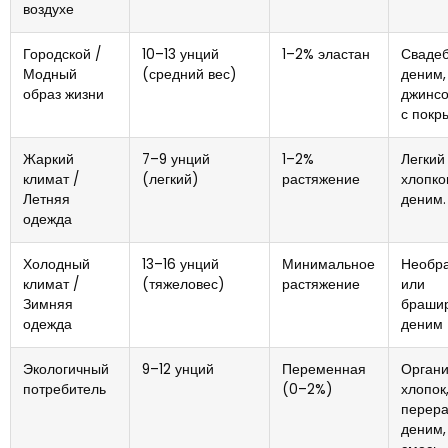
воздухе
Городской /
10–13 унций
1–2% эластан
Сваде
Модный
(средний вес)
деним,
образ жизни
джинсо
с покр
Жаркий
7–9 унций
1–2%
Легкий
климат /
(легкий)
растяжение
хлопко
Летняя
деним.
одежда
Холодный
13–16 унций
Минимальное
Необр
климат /
(тяжеловес)
растяжение
или
Зимняя
браши
одежда
деним
Экологичный
9–12 унций
Переменная
Органи
потребитель
(0–2%)
хлопок
перер
деним,