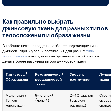
Как правильно выбрать
джинсовую ткань для разных типов
телосложения и образа жизни
В таблице ниже приведены наиболее подходящие типы
джинсов., гири, и уровни растяжения для разных
типы
телосложения
и цели, помогая брендам и потребителям
делать более разумный выбор джинсовой ткани.
Тип кузова /
Рекомендуемый
Уровень
Лучши
Образ жизни
вес джинсовой
растяжения
ткани
ткани
Маленькая /
8–10 унций
2–4% эластан
Стретч
Тонкая
(легкий)
(высокая
смесь 
конструкция
растяжка)
спанде