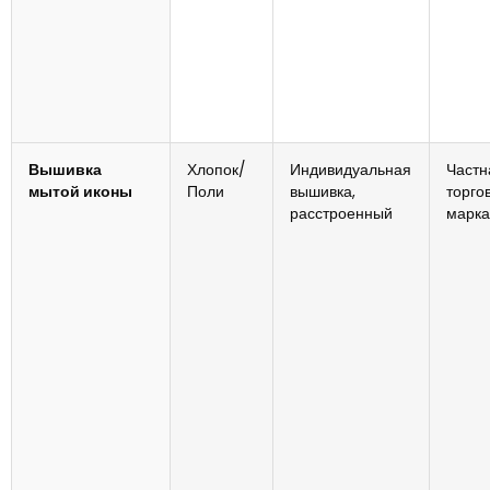
Вышивка
Хлопок/
Индивидуальная
Частн
мытой иконы
Поли
вышивка,
торго
расстроенный
марка