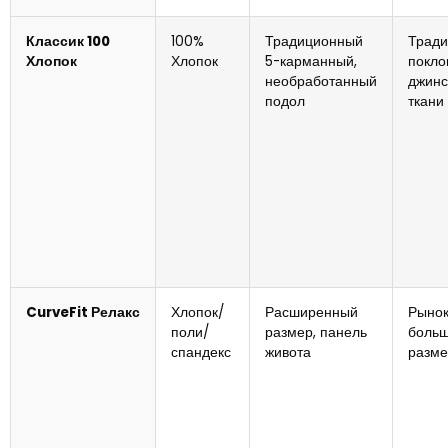
Классик 100
100%
Традиционный
Трад
Хлопок
Хлопок
5-карманный,
покло
необработанный
джинс
подол
ткани
CurveFit Релакс
Хлопок/
Расширенный
Рыно
поли/
размер, панель
боль
спандекс
живота
разме