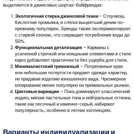
выделяются в джинсовых шортах-бойфрендах:
Экологичная стирка джинсовой ткани
- Стоунвош,
Кислотная промывка, и слегка выцветший деним по-
прежнему популярен.. Бренды также экспериментируют
с стиркой озоном., что сокращает потребление воды до
50%.
Функциональная детализация
– Карманы с
усиленной строчкой или изящными элементами в стиле
карго добавляют практичности без ущерба для стиля..
Минималистский тревожный
– Потрепанные края
или небольшие потертости придают одежде характер,
не придавая изделию изношенного вида.. Чрезмерное
копирование менее популярно на премиальных рынках..
Цветовые вариации
– Пока доминирует классический
индиго, мягкие пастельные тона и нейтральные оттенки,
такие как песочный и каменно-серый, набирают
популярность., особенно в летних коллекциях.
Варианты индивидуализации и