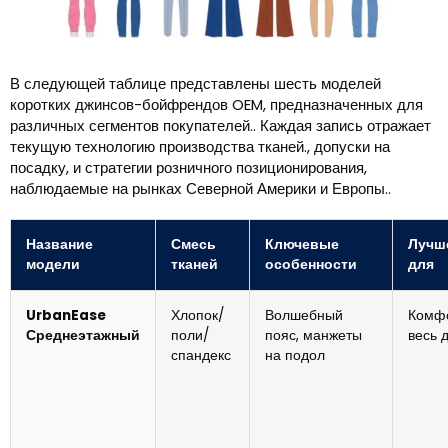
В следующей таблице представлены шесть моделей
коротких джинсов-бойфрендов OEM, предназначенных для
различных сегментов покупателей.. Каждая запись отражает
текущую технологию производства тканей., допуски на
посадку, и стратегии розничного позиционирования,
наблюдаемые на рынках Северной Америки и Европы..
Название
Смесь
Ключевые
Лучш
модели
тканей
особенности
для
UrbanEase
Хлопок/
Волшебный
Комфо
Среднеэтажный
поли/
пояс, манжеты
весь 
спандекс
на подол