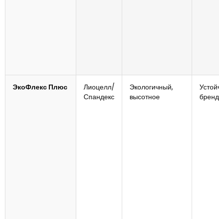
ЭкоФлекс Плюс
Лиоцелл/
Экологичный,
Устой
Спандекс
высотное
брен