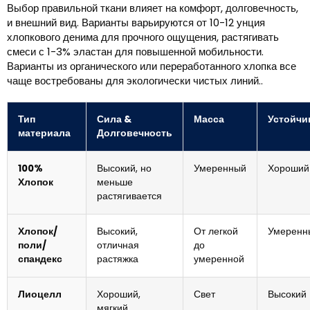
Выбор правильной ткани влияет на комфорт, долговечность,
и внешний вид. Варианты варьируются от 10-12 унция
хлопкового денима для прочного ощущения, растягивать
смеси с 1-3% эластан для повышенной мобильности.
Варианты из органического или переработанного хлопка все
чаще востребованы для экологически чистых линий..
Тип
Сила &
Масса
Устойчи
материала
Долговечность
100%
Высокий, но
Умеренный
Хороший
Хлопок
меньше
растягивается
Хлопок/
Высокий,
От легкой
Умеренн
поли/
отличная
до
спандекс
растяжка
умеренной
Лиоцелл
Хороший,
Свет
Высокий
мягкий