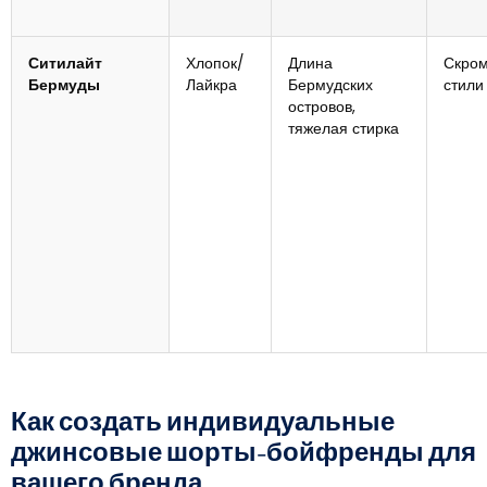
Ситилайт
Хлопок/
Длина
Скро
Бермуды
Лайкра
Бермудских
стили
островов,
тяжелая стирка
Как создать индивидуальные
джинсовые шорты-бойфренды для
вашего бренда