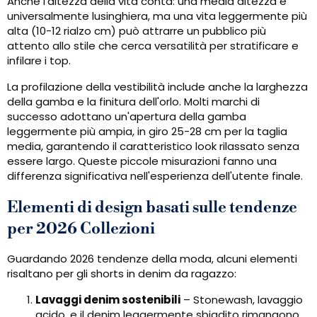
Anche l’altezza della vita conta: una media altezza è
universalmente lusinghiera, ma una vita leggermente più
alta (10-12 rialzo cm) può attrarre un pubblico più
attento allo stile che cerca versatilità per stratificare e
infilare i top.
La profilazione della vestibilità include anche la larghezza
della gamba e la finitura dell'orlo. Molti marchi di
successo adottano un'apertura della gamba
leggermente più ampia, in giro 25-28 cm per la taglia
media, garantendo il caratteristico look rilassato senza
essere largo. Queste piccole misurazioni fanno una
differenza significativa nell'esperienza dell'utente finale.
Elementi di design basati sulle tendenze
per 2026 Collezioni
Guardando 2026 tendenze della moda, alcuni elementi
risaltano per gli shorts in denim da ragazzo:
Lavaggi denim sostenibili
– Stonewash, lavaggio
acido, e il denim leggermente sbiadito rimangono