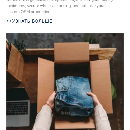
minimums
,
secure wholesale pricing
,
and optimize your
custom OEM production
.
>>УЗНАТЬ БОЛЬШЕ