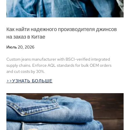
Как найти надежного производителя джинсов
на заказ в Китае
Июль 20, 2026
Custom jeans manufacturer with BSCI-verified integrated
supply chains
.
Enforce AQL standards for bulk OEM orders
and cut costs by
30%.
>>УЗНАТЬ БОЛЬШЕ