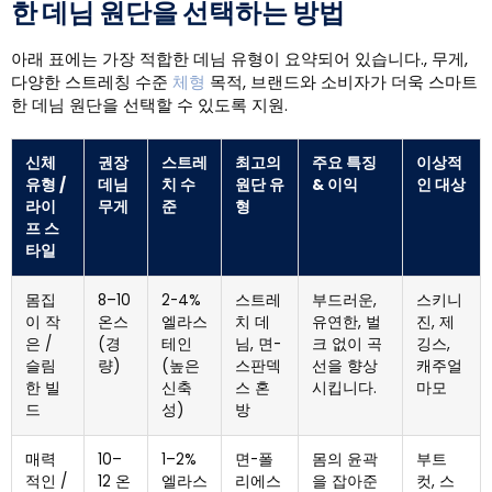
한 데님 원단을 선택하는 방법
아래 표에는 가장 적합한 데님 유형이 요약되어 있습니다., 무게,
다양한 스트레칭 수준
체형
목적, 브랜드와 소비자가 더욱 스마트
한 데님 원단을 선택할 수 있도록 지원.
신체
권장
스트레
최고의
주요 특징
이상적
유형 /
데님
치 수
원단 유
& 이익
인 대상
라이
무게
준
형
프 스
타일
몸집
8–10
2-4%
스트레
부드러운,
스키니
이 작
온스
엘라스
치 데
유연한, 벌
진, 제
은 /
(경
테인
님, 면-
크 없이 곡
깅스,
슬림
량)
(높은
스판덱
선을 향상
캐주얼
한 빌
신축
스 혼
시킵니다.
마모
드
성)
방
매력
10–
1–2%
면-폴
몸의 윤곽
부트
적인 /
12 온
엘라스
리에스
을 잡아준
컷, 스