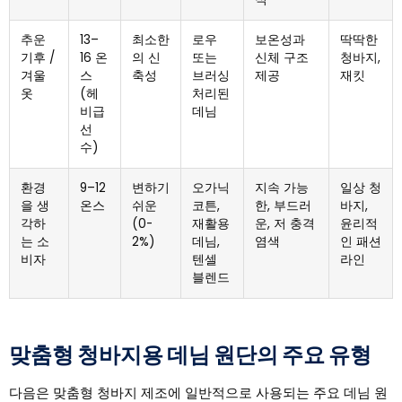
추운
13–
최소한
로우
보온성과
딱딱한
기후 /
16 온
의 신
또는
신체 구조
청바지,
겨울
스
축성
브러싱
제공
재킷
옷
(헤
처리된
비급
데님
선
수)
환경
9–12
변하기
오가닉
지속 가능
일상 청
을 생
온스
쉬운
코튼,
한, 부드러
바지,
각하
(0-
재활용
운, 저 충격
윤리적
는 소
2%)
데님,
염색
인 패션
비자
텐셀
라인
블렌드
맞춤형 청바지용 데님 원단의 주요 유형
다음은 맞춤형 청바지 제조에 일반적으로 사용되는 주요 데님 원