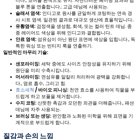
니다., 코어를 흰색으로 유지. 자연스러운 페이딩 효과와 딥
블루 톤을 연출합니다.; 고급 데님에 사용되는.
슬래셔 염색:
인디고로 원사를 균일하게 코팅하는 연속 경
사 시트 염색. 일관된 결과로 대규모 생산에 효율적입니다..
유황염색:
검정색을 생성함, 회색, 또는 컬러 틴트 데님. 종
종 레이어드 색상을 위해 인디고와 결합됩니다..
안료 염색:
섬유심이 아닌 원단 표면에 색상을 입힙니다., 독
특한 워싱 또는 빈티지 룩을 연출하기.
일반적인 마무리 기술:
샌포라이징:
세탁 중에도 사이즈 안정성을 유지하기 위해
원단을 미리 수축시킵니다..
머서라이징:
면섬유를 알칼리 처리하여 광택을 강화합니
다., 염료 흡수, 그리고 힘.
효소세척
/ 바이오 피니싱:
천연 효소를 사용하여 직물을 부
드럽게 하고 보풀을 제거합니다..
수지 코팅:
산뜻한 촉감과 모던한 외관을 더해줍니다., 패션
데님에 자주 사용되는.
브러싱 또는 샌딩:
편안함과 노화된 미학을 위해 표면을 기
계적으로 부드럽게 합니다..
질감과 손의 느낌