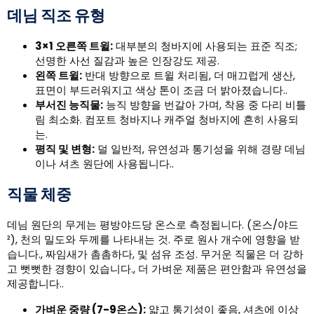
데님 직조 유형
3×1 오른쪽 트윌:
대부분의 청바지에 사용되는 표준 직조;
선명한 사선 질감과 높은 인장강도 제공.
왼쪽 트윌:
반대 방향으로 트윌 처리됨, 더 매끄럽게 생산,
표면이 부드러워지고 색상 톤이 조금 더 밝아졌습니다..
부서진 능직물:
능직 방향을 번갈아 가며, 착용 중 다리 비틀
림 최소화. 컴포트 청바지나 캐주얼 청바지에 흔히 사용되
는.
평직 및 변형:
덜 일반적, 유연성과 통기성을 위해 경량 데님
이나 셔츠 원단에 사용됩니다..
직물 체중
데님 원단의 무게는 평방야드당 온스로 측정됩니다. (온스/야드
²), 천의 밀도와 두께를 나타내는 것. 주로 원사 개수에 영향을 받
습니다., 짜임새가 촘촘하다, 및 섬유 조성. 무거운 직물은 더 강하
고 뻣뻣한 경향이 있습니다., 더 가벼운 제품은 편안함과 유연성을
제공합니다..
가벼운 중량 (7-9온스):
얇고 통기성이 좋음, 셔츠에 이상