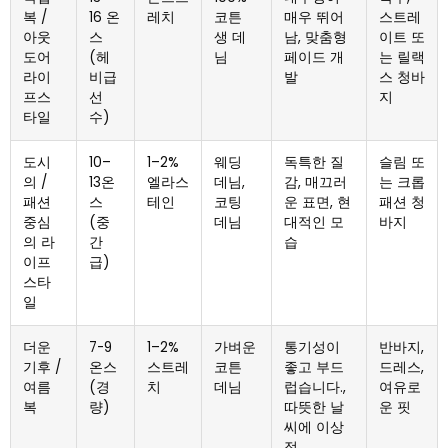
복 /
16 온
레치
코튼
매우 뛰어
스트레
아웃
스
생 데
남, 맞춤형
이트 또
도어
(헤
님
페이드 개
는 릴랙
라이
비급
발
스 청바
프스
선
지
타일
수)
도시
10–
1–2%
웨딩
독특한 질
슬림 또
의 /
13온
엘라스
데님,
감, 매끄러
는 크롭
패션
스
테인
코팅
운 표면, 현
패션 청
중심
(중
데님
대적인 모
바지
의 라
간
습
이프
급)
스타
일
더운
7-9
1–2%
가벼운
통기성이
반바지,
기후 /
온스
스트레
코튼
좋고 부드
드레스,
여름
(경
치
데님
럽습니다.,
여유로
복
량)
따뜻한 날
운 핏
씨에 이상
적