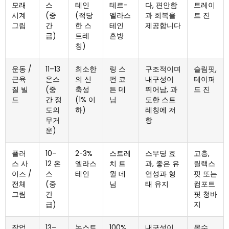
모래
스
테인
테르-
다, 편안함
트레이
시계
(중
(적당
엘라스
과 회복을
트 진
그림
간
한 스
테인
제공합니다
급)
트레
혼방
칭)
운동 /
11–13
최소한
링 스
구조적이며
슬림핏,
근육
온스
의 신
펀 코
내구성이
테이퍼
질 빌
(중
축성
튼 데
뛰어남, 과
드 진
드
간 정
(1% 이
님
도한 스트
도의
하)
레칭에 저
무거
항
운)
플러
10–
2-3%
스트레
스무딩 효
고층,
스 사
12 온
엘라스
치 트
과, 좋은 유
릴랙스
이즈 /
스
테인
윌 데
연성과 형
핏 또는
전체
(중
님
태 유지
컴포트
그림
간
핏 청바
급)
지
작업
13–
논스트
100%
내구성이
목수,