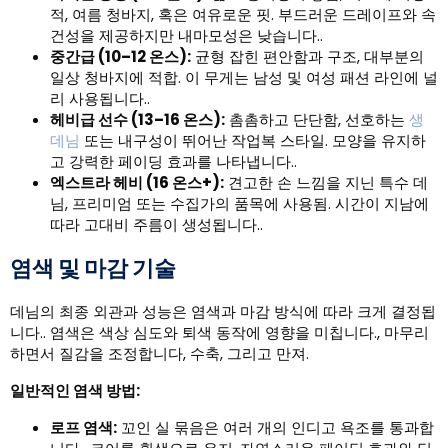
적, 여름 청바지, 혹은 여유로운 핏. 부드러운 드레이프와 속
건성을 제공하지만 내마모성은 낮습니다..
중간급 (10–12 온스):
균형 잡힌 편안함과 구조, 대부분의
일상 청바지에 적합. 이 무게는 남성 및 여성 패션 라인에 널
리 사용됩니다..
헤비급 선수 (13–16 온스):
촘촘하고 단단함, 선호하는
생
데님
또는 내구성이 뛰어난 작업복 스타일. 모양을 유지하
고 강력한 페이딩 효과를 나타냅니다..
엑스트라 헤비 (16 온스+):
견고한 손 느낌을 지닌 특수 데
님, 프리미엄 또는 수집가의 품목에 사용됨. 시간이 지남에
따라 고대비 주름이 생성됩니다..
염색 및 마감 기술
데님의 최종 외관과 성능은 염색과 마감 방식에 따라 크게 결정됩
니다.. 염색은 색상 심도와 퇴색 동작에 영향을 미칩니다., 마무리
하면서 질감을 조정합니다, 수축, 그리고 만져.
일반적인 염색 방법:
로프 염색:
꼬인 실 묶음은 여러 개의 인디고 욕조를 통과합