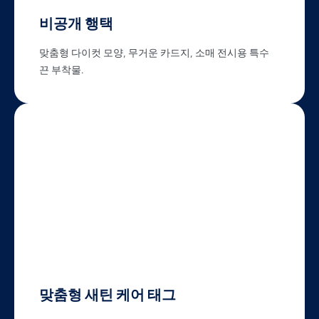
비공개 행택
맞춤형 다이컷 모양, 무거운 카드지, 소매 전시용 특수
끈 부착물.
맞춤형 새틴 케어 태그