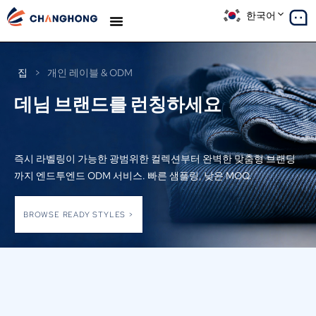
한국어
생산
솔루션
사례 연구
우리에 대해
블로그
집
>
개인 레이블 & ODM
데님 브랜드를 런칭하세요
즉시 라벨링이 가능한 광범위한 컬렉션부터 완벽한 맞춤형 브랜딩
까지 엔드투엔드 ODM 서비스. 빠른 샘플링, 낮은 MOQ.
BROWSE READY STYLES >