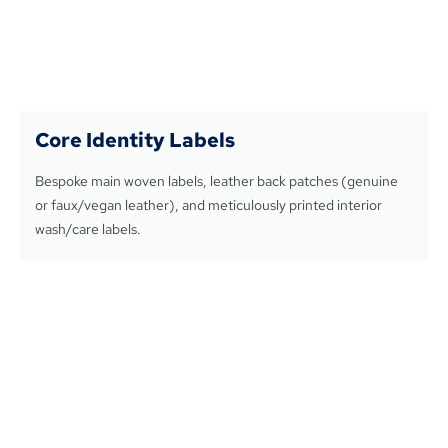
Core Identity Labels
Bespoke main woven labels
,
leather back patches
(
genuine
or faux/vegan leather
),
and meticulously printed interior
wash/care labels
.