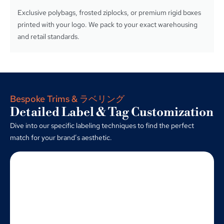
Exclusive polybags
,
frosted ziplocks
,
or premium rigid boxes
printed with your logo
.
We pack to your exact warehousing
and retail standards
.
Bespoke Trims
& ラベリング
Detailed Label
&
Tag Customization
Dive into our specific labeling techniques to find the perfect
match for your brand’s aesthetic
.