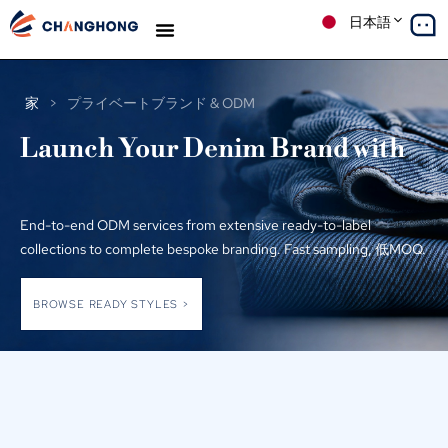
日本語
デニム
生産
ソリューション
ケーススタディ
私たちについて
ブログ
家
>
プライベートブランド & ODM
Launch Your Denim Brand with
End-to-end ODM services from extensive ready-to-label
collections to complete bespoke branding
.
Fast sampling
, 低MOQ.
BROWSE READY STYLES >