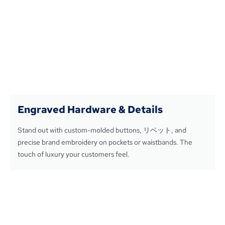
Engraved Hardware
&
Details
Stand out with custom-molded buttons
, リベット,
and
precise brand embroidery on pockets or waistbands
.
The
touch of luxury your customers feel
.