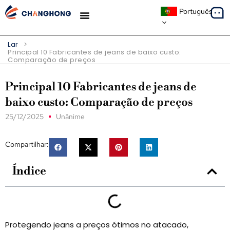
Português
ESTUDOS DE CASO
Lar
>
Principal 10 Fabricantes de jeans de baixo custo:
Comparação de preços
Principal 10 Fabricantes de jeans de
baixo custo: Comparação de preços
25/12/2025
Unânime
Compartilhar:
Índice
Protegendo jeans a preços ótimos no atacado,