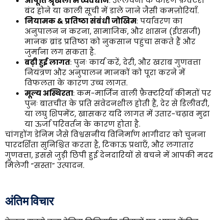
आपूर्ति श्रृंखला में व्यवधान
: उल्लंघनों के कारण फ़ैक्टरी
बंद होने या काली सूची में डाले जाने जैसी कमज़ोरियाँ.
नियामक & प्रतिष्ठा संबंधी जोखिम
: पर्यावरण का
अनुपालन न करना, सामाजिक, और शासन (ईएसजी)
मानक ब्रांड प्रतिष्ठा को नुकसान पहुंचा सकते हैं और
जुर्माना लग सकता है.
बढ़ी हुई लागत
: पुनः कार्य करें, देरी, और खराब गुणवत्ता
नियंत्रण और अनुपालन मानकों को पूरा करने में
विफलता के कारण उच्च लागत.
मूल्य अस्थिरता
: कम-मार्जिन वाली फ़ैक्टरियाँ कीमतों पर
पुनः बातचीत के प्रति संवेदनशील होती हैं, देर से डिलीवरी,
या लघु शिपमेंट, खासकर यदि लागत में उतार-चढ़ाव मुद्रा
या ऊर्जा परिवर्तन के कारण होता है.
चांगहोंग डेनिम जैसे विश्वसनीय विनिर्माण भागीदार को चुनना
पारदर्शिता सुनिश्चित करता है, टिकाऊ प्रथाएँ, और लगातार
गुणवत्ता, इससे जुड़ी छिपी हुई देनदारियों से बचने में आपकी मदद
मिलेगी “सस्ता” उत्पादन.
अंतिम विचार