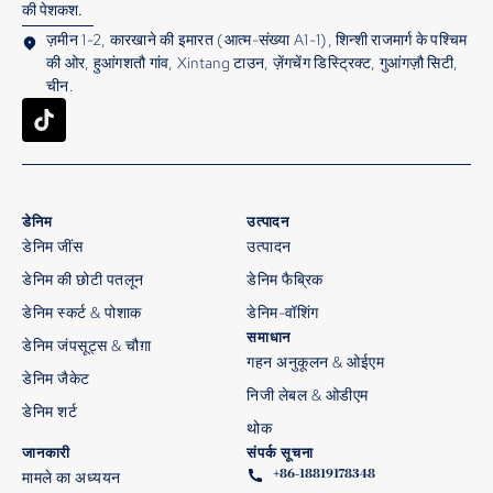
की पेशकश.
ज़मीन 1-2, कारखाने की इमारत (आत्म-संख्या A1-1), शिन्शी राजमार्ग के पश्चिम
की ओर, हुआंगशतौ गांव, Xintang टाउन, ज़ेंगचेंग डिस्ट्रिक्ट, गुआंगज़ौ सिटी,
चीन.
डेनिम
उत्पादन
डेनिम जींस
उत्पादन
डेनिम की छोटी पतलून
डेनिम फैब्रिक
डेनिम स्कर्ट & पोशाक
डेनिम-वॉशिंग
समाधान
डेनिम जंपसूट्स & चौग़ा
गहन अनुकूलन & ओईएम
डेनिम जैकेट
निजी लेबल & ओडीएम
डेनिम शर्ट
थोक
जानकारी
संपर्क सूचना
+86-18819178348
मामले का अध्ययन