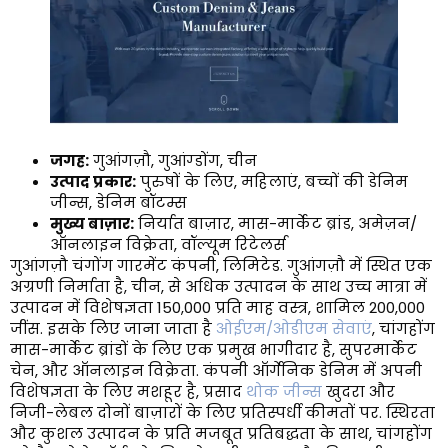
जगह:
गुआंगज़ौ, गुआंग्डोंग, चीन
उत्पाद प्रकार:
पुरुषों के लिए, महिलाएं, बच्चों की डेनिम
जीन्स, डेनिम बॉटम्स
मुख्य बाज़ार:
निर्यात बाज़ार, मास-मार्केट ब्रांड, अमेज़न/
ऑनलाइन विक्रेता, वॉल्यूम रिटेलर्स
गुआंगज़ौ चंगोंग गारमेंट कंपनी, लिमिटेड. गुआंगज़ौ में स्थित एक
अग्रणी निर्माता है, चीन, से अधिक उत्पादन के साथ उच्च मात्रा में
उत्पादन में विशेषज्ञता 150,000 प्रति माह वस्त्र, शामिल 200,000
जींस. इसके लिए जाना जाता है
ओईएम/ओडीएम सेवाएं
, चांगहोंग
मास-मार्केट ब्रांडों के लिए एक प्रमुख भागीदार है, सुपरमार्केट
चेन, और ऑनलाइन विक्रेता. कंपनी ऑर्गेनिक डेनिम में अपनी
विशेषज्ञता के लिए मशहूर है, प्रसाद
थोक जीन्स
खुदरा और
निजी-लेबल दोनों बाज़ारों के लिए प्रतिस्पर्धी कीमतों पर. स्थिरता
और कुशल उत्पादन के प्रति मजबूत प्रतिबद्धता के साथ, चांगहोंग