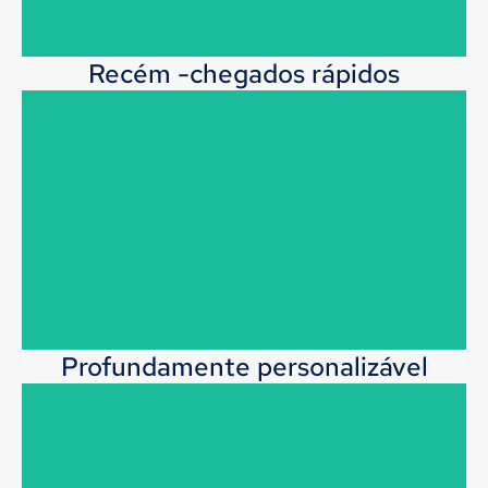
Recém -chegados rápidos
Lançar 300-500 novos estilos todos os meses,
Mantendo as tendências do mercado e oferecendo
uma ampla gama de moda, Estilos sob demanda.
Profundamente personalizável
Com nossa própria fábrica de tecidos e recursos de
fabricação direta, Oferecemos flexibilidade em estilos