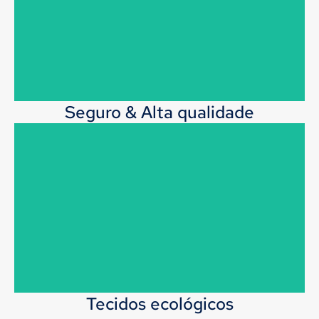
de personalização, tecidos, lavagens, e outros detalhes
para atender aos seus requisitos exclusivos.
Seguro & Alta qualidade
Fabricado usando equipamentos de precisão e
aderência aos padrões internacionais de certificação,
Nosso processo abrangente de controle de qualidade
garante qualidade excepcional do produto.
Tecidos ecológicos