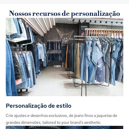
Nossos recursos de personalização
Usamos sustentável, Tecidos ecológicos e métodos de
produção com eficiência energética, apoiando uma
indústria de moda mais verde.
Personalização de estilo
Crie ajustes e desenhos exclusivos, de jeans finos a jaquetas de
grandes dimensões,
tailored to your brand's aesthetic
.