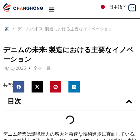
日本語
デニム
生産
ソリューション
ケーススタディ
私たちについて
ブログ
家
>
デニムの未来: 製造における主要なイノベーション
デニムの未来: 製造における主要なイノベ
ーション
14/10/2025
全会一致
共有:
目次
デニム産業は環境圧力の増大と急速な技術進歩に直面している,