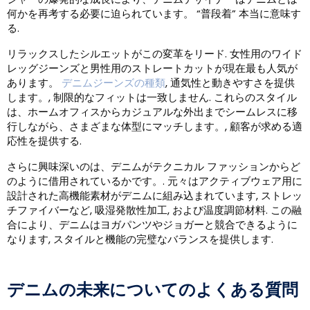
何かを再考する必要に迫られています。 “普段着” 本当に意味す
る.
リラックスしたシルエットがこの変革をリード. 女性用のワイド
レッグジーンズと男性用のストレートカットが現在最も人気が
あります。
デニムジーンズの種類
, 通気性と動きやすさを提供
します。, 制限的なフィットは一致しません. これらのスタイル
は、ホームオフィスからカジュアルな外出までシームレスに移
行しながら、さまざまな体型にマッチします。, 顧客が求める適
応性を提供する.
さらに興味深いのは、デニムがテクニカル ファッションからど
のように借用されているかです。. 元々はアクティブウェア用に
設計された高機能素材がデニムに組み込まれています, ストレッ
チファイバーなど, 吸湿発散性加工, および温度調節材料. この融
合により、デニムはヨガパンツやジョガーと競合できるように
なります, スタイルと機能の完璧なバランスを提供します.
デニムの未来についてのよくある質問