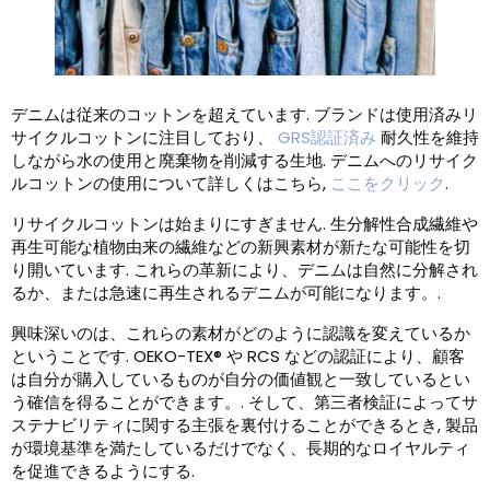
デニムは従来のコットンを超えています. ブランドは使用済みリ
サイクルコットンに注目しており、
GRS認証済み
耐久性を維持
しながら水の使用と廃棄物を削減する生地. デニムへのリサイク
ルコットンの使用について詳しくはこちら,
ここをクリック
.
リサイクルコットンは始まりにすぎません. 生分解性合成繊維や
再生可能な植物由来の繊維などの新興素材が新たな可能性を切
り開いています. これらの革新により、デニムは自然に分解され
るか、または急速に再生されるデニムが可能になります。.
興味深いのは、これらの素材がどのように認識を変えているか
ということです. OEKO-TEX® や RCS などの認証により、顧客
は自分が購入しているものが自分の価値観と一致しているとい
う確信を得ることができます。. そして、第三者検証によってサ
ステナビリティに関する主張を裏付けることができるとき, 製品
が環境基準を満たしているだけでなく、長期的なロイヤルティ
を促進できるようにする.