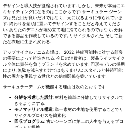
デザインと職人技が凝縮されています, しかし、未来が本当にエ
キサイティングになるのはここからです: サーキュラー ジーン
ズは見た目が良いだけではなく、元に戻るように作られていま
す. 終わりを念頭に置いてデザインすることだと考えてくださ
い. あなたのデニムが埋め立て地に捨てられるのではなく, 分解
できる部品を作成しているのです, リサイクルされた, そして新
たな衣服に生まれ変わる.
アップサイクルデニム市場は、 2032, 持続可能性に対する顧客
の需要によって推進される. 今日の消費者は、製品ライフサイク
ル全体に責任を負うブランドを求めています. 円形モデルの採用
により, 無駄を減らすだけではありません; スタイルと持続可能
性の両方を重視する世代との信頼関係を築いています.
サーキュラーデニムが機能する理由は次のとおりです:
分解を考慮した設計
: 材料を簡単に分離してリサイクルで
きるようにする.
モノマテリアル構造
: 単一素材の生地を使用することでリ
サイクルプロセスを簡素化.
回収プログラム
: 古いジーンズに第二の人生を与えるプロ
グラムと提携.