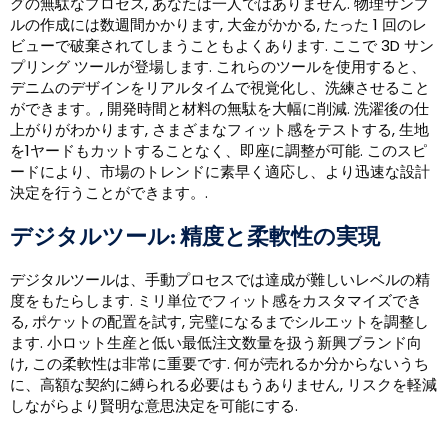
グの無駄なプロセス, あなたは一人ではありません. 物理サンプ
ルの作成には数週間かかります, 大金がかかる, たった 1 回のレ
ビューで破棄されてしまうこともよくあります. ここで 3D サン
プリング ツールが登場します. これらのツールを使用すると、
デニムのデザインをリアルタイムで視覚化し、洗練させること
ができます。, 開発時間と材料の無駄を大幅に削減. 洗濯後の仕
上がりがわかります, さまざまなフィット感をテストする, 生地
を1ヤードもカットすることなく、即座に調整が可能. このスピ
ードにより、市場のトレンドに素早く適応し、より迅速な設計
決定を行うことができます。.
デジタルツール: 精度と柔軟性の実現
デジタルツールは、手動プロセスでは達成が難しいレベルの精
度をもたらします. ミリ単位でフィット感をカスタマイズでき
る, ポケットの配置を試す, 完璧になるまでシルエットを調整し
ます. 小ロット生産と低い最低注文数量を扱う新興ブランド向
け, この柔軟性は非常に重要です. 何が売れるか分からないうち
に、高額な契約に縛られる必要はもうありません, リスクを軽減
しながらより賢明な意思決定を可能にする.