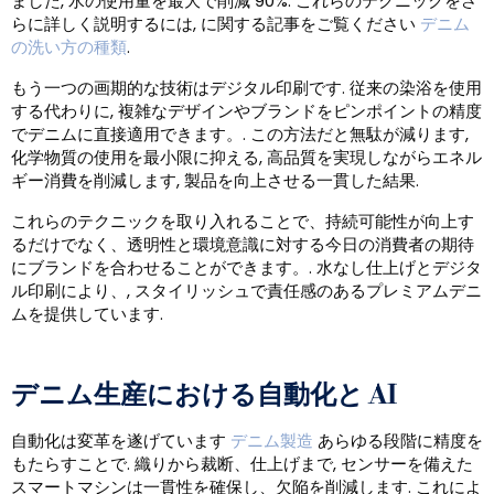
ました, 水の使用量を最大で削減 90%. これらのテクニックをさ
らに詳しく説明するには, に関する記事をご覧ください
デニム
の洗い方の種類
.
もう一つの画期的な技術はデジタル印刷です. 従来の染浴を使用
する代わりに, 複雑なデザインやブランドをピンポイントの精度
でデニムに直接適用できます。. この方法だと無駄が減ります,
化学物質の使用を最小限に抑える, 高品質を実現しながらエネル
ギー消費を削減します, 製品を向上させる一貫した結果.
これらのテクニックを取り入れることで、持続可能性が向上す
るだけでなく、透明性と環境意識に対する今日の消費者の期待
にブランドを合わせることができます。. 水なし仕上げとデジタ
ル印刷により、, スタイリッシュで責任感のあるプレミアムデニ
ムを提供しています.
デニム生産における自動化と AI
自動化は変革を遂げています
デニム製造
あらゆる段階に精度を
もたらすことで. 織りから裁断、仕上げまで, センサーを備えた
スマートマシンは一貫性を確保し、欠陥を削減します. これによ