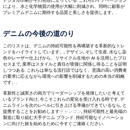
デジタル印刷がその先頭に立っている. これらのイノベーション
により、水と化学物質の使用が大幅に削減され、同時に顧客が
プレミアムデニムに期待する品質と美しさを提供します。.
デニムの今後の道のり
このリストは、デニムの持続可能性を再構築する革新的なトレ
ンドをハイライトしています。, デザイン, そして生産. 水なし染
色やレーザー仕上げから、リサイクル生地や AI を活用したプロ
セスまで, 業界はスタイルと責任が密接に関係し得ることを証明
しつつある. これらは単なる流行語ではなく、意識の高い消費者
の要求に応えながら環境への影響を削減するための本当の戦略
です。.
革新性と誠実さの両方でリーダーシップを発揮したいと考えて
いるブランド向け, 今こそこれらの変化を受け入れる時です. デ
ニムラインを次のレベルに引き上げる準備ができているなら, と
提携することをお勧めします
チャンゴン
, 持続可能性と最先端の
製造に取り組む大手デニム ブランド. 持続可能なイノベーショ
ンに向けた旅を始めるために今すぐご連絡ください.