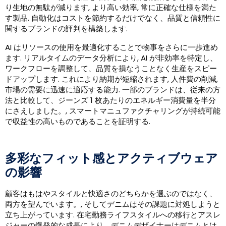
り生地の無駄が減ります, より高い効率, 常に正確な仕様を満た
す製品. 自動化はコストを節約するだけでなく、品質と信頼性に
関するブランドの評判を構築します.
AI はリソースの使用を最適化することで物事をさらに一歩進め
ます. リアルタイムのデータ分析により, AI が非効率を特定し、
ワークフローを調整して、品質を損なうことなく生産をスピー
ドアップします. これにより納期が短縮されます, 人件費の削減,
市場の需要に迅速に適応する能力. 一部のブランドは、従来の方
法と比較して、ジーンズ 1 枚あたりのエネルギー消費量を半分
にさえしました。, スマートマニュファクチャリングが持続可能
で収益性の高いものであることを証明する.
多彩なフィット感とアクティブウェア
の影響
顧客はもはやスタイルと快適さのどちらかを選ぶのではなく、
両方を望んでいます。, そしてデニムはその課題に対処しようと
立ち上がっています. 在宅勤務ライフスタイルへの移行とアスレ
ジャーの爆発的な成長により、デニムデザイナーはデニムとは