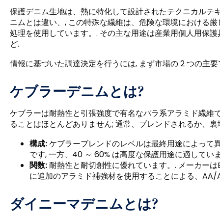
保護デニム生地は、熱に特化して設計されたテクニカルテキスタ
ニムとは違い、, この特殊な繊維は、危険な環境における
処理を使用しています。. その主な用途は産業用個人用保護具
ど.
情報に基づいた調達決定を行うには, まず市場の 2 つの主
ケブラーデニムとは?
ケブラーは耐熱性と引張強度で有名なパラ系アラミド繊維です
ることはほとんどありません; 通常、ブレンドされるか、裏
構成:
ケブラーブレンドのレベルは最終用途によって異なり
です, 一方、40 ～ 60% は高度な保護用途に適していま
関数:
耐熱性と耐切創性に優れています。. メーカーはE
に追加のアラミド補強材を使用することによる、AA/A
ダイニーマデニムとは?