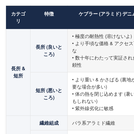
カテゴ
特徴
ケブラー (アラミド) デニ
リ
• 極度の耐熱性 (溶けないよ)
• より手頃な価格 & アクセ
長所 (良いと
な
ころ)
• 数十年にわたって実証され
頼性
長所 &
短所
• より重い & かさばる (裏地
要な場合が多い)
短所 (悪いと
• 体の熱を閉じ込めます (暑
ころ)
もしれない)
• 紫外線劣化に敏感
繊維組成
パラ系アラミド繊維