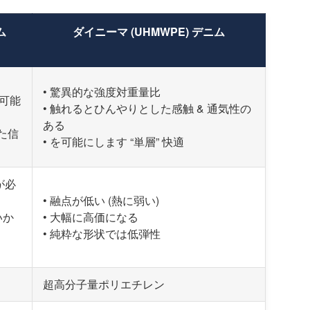
ム
ダイニーマ (UHMWPE) デニム
• 驚異的な強度対重量比
ス可能
• 触れるとひんやりとした感触 & 通気性の
ある
た信
• を可能にします “単層” 快適
が必
• 融点が低い (熱に弱い)
いか
• 大幅に高価になる
• 純粋な形状では低弾性
超高分子量ポリエチレン