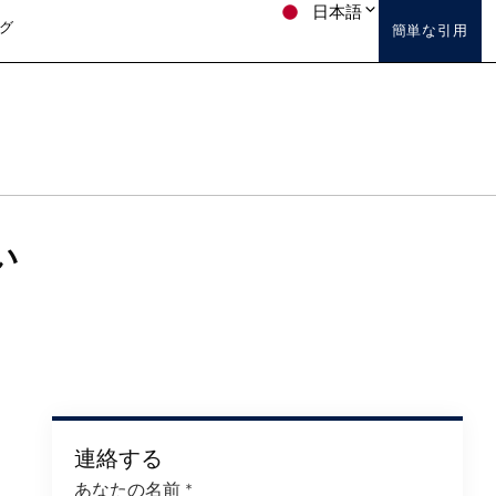
日本語
グ
簡単な引用
い
連絡する
あなたの名前
*