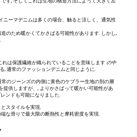
です, そしてこれは生地の構造方法によって大きく左
ダイニーマデニムは多くの場合、触ると涼しく、通気性
造のため暖かくてかさばる可能性があります. しかし,
.
 これは保護繊維が織られていることを意味します
の中
る, 通常のファッションデニムと同じように.
), 通常のジーンズの内側に黄色のケブラー生地の別の層
を提供しますが、, よりかさばって暖かい可能性があ
ブレンドも可能になりました.
さとスタイルを実現.
極端な滑りで最大限の断熱性と摩耗密度を実現.
ク