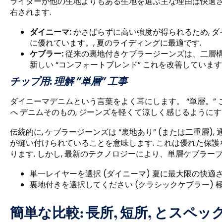
ライダーが他の生地よりもある生地を選ぶ主な理由は快適さ
右されます.
ダイニーマ:
かさばらずに高い強度が得られるため, 
に優れています。, 夏のライディングに最適です.
ケブラー:
従来の裏地付きケブラージーンズは、二層構
新しい “コンフォートブレンド” これを改善しています
チップ用
:
理解 “単層” 工事
ダイニーマデニムという言葉をよく耳にします。 “単層。”
へ
デニムそのもの, ジーンズを軽くて涼しく感じるようにす
伝統的に, ケブラージーンズは “裏地あり” (または二重層
が縫い付けられていることを意味します. これは優れた保護
ります. しかし, 最新のテクノロジーにより、単層ケブラー
単一レイヤーを選択 (ダイニーマ) 夏に最大限の快適
裏地付きを選択してください (クラシックケブラー) 
簡単な比較: 長所, 短所, とスペッ