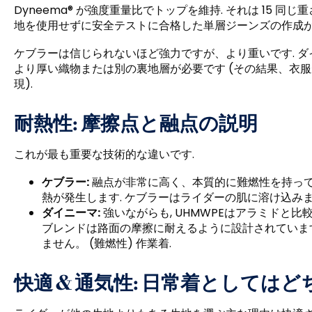
Dyneema® が強度重量比でトップを維持. それは 15 
地を使用せずに安全テストに合格した単層ジーンズの作成が
ケブラーは信じられないほど強力ですが、より重いです. ダ
より厚い織物または別の裏地層が必要です (その結果、衣服が重く
現).
耐熱性: 摩擦点と融点の説明
これが最も重要な技術的な違いです.
ケブラー:
融点が非常に高く、本質的に難燃性を持ってい
熱が発生します. ケブラーはライダーの肌に溶け込みま
ダイニーマ:
強いながらも, UHMWPEはアラミドと比
ブレンドは路面の摩擦に耐えるように設計されています,
ません。 (難燃性) 作業着.
快適 & 通気性: 日常着としては