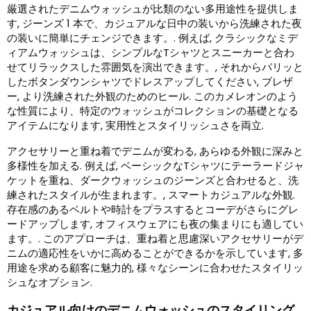
厳選されたデニムウォッシュが比類のない多用途性を提供しま
す, ジーンズ 1 本で、カジュアルな日中の装いから洗練された夜
の装いに簡単にチェンジできます。. 例えば, クラシックなミデ
ィアムウォッシュは、シンプルなTシャツとスニーカーと合わ
せてリラックスした雰囲気を演出できます。, それからパリッと
したボタンダウンシャツでドレスアップしてください, ブレザ
ー, より洗練された外観のためのヒール. このカメレオンのよう
な性質により、特定のウォッシュがコレクションの基礎となる
アイテムになります, 実用性とスタイリッシュさを両立.
アクセサリーと重ね着でデニムが変わる, あらゆる外観に深みと
多様性を加える. 例えば, ベーシックなTシャツにテーラードジャ
ケットを重ね、ダークウォッシュのジーンズと合わせると、洗
練されたスタイルが生まれます。, スマートカジュアルな外観.
存在感のあるベルトや時計をプラスするとコーデがさらにグレ
ードアップします, オフィスウェアにも夜の集まりにも適してい
ます。. このアプローチは、重ね着と思慮深いアクセサリーがデ
ニムの適応性をいかに高めることができるかを示しています, 多
用途を求める顧客に魅力的, 様々なシーンに合わせたスタイリッ
シュなオプション.
カジュアル向けのデニムウォッシュのスタイリング