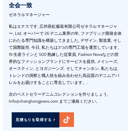
全会一致
ゼネラルマネージャー
私はエナスです, 広州長虹服装有限公司ゼネラルマネージャ
ー, Ltd. オーバーで 26 デニム業界の年, ファブリック開発全体
にわたる専門知識を構築してきました, デザイン, 製造業, そし
て国際販売. 今日, 私たちは3つの専門工場を運営しています。
19 生産ラインと 500 熟練した従業員, Fashion Novaなどの世
界的なファッションブランドにサービスを提供, メイシーズ,
オースティン, とヨガジーンズ. そしてチャンホン, 私たちは、
トレンドの洞察と職人技を組み合わせた高品質のデニムアパ
レルをお届けすることに専念しています。.
次のベストセラーデニムコレクションを作りましょう,
Info@changhongjeans.com までご連絡ください。.
見積もりを取得する >