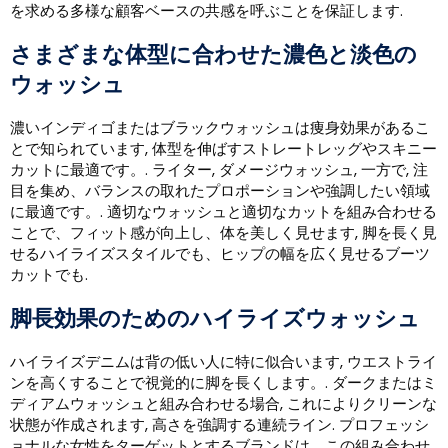
を求める多様な顧客ベースの共感を呼ぶことを保証します.
さまざまな体型に合わせた濃色と淡色の
ウォッシュ
濃いイ​​ンディゴまたはブラックウォッシュは痩身効果があるこ
とで知られています, 体型を伸ばすストレートレッグやスキニー
カットに最適です。. ライター, ダメージウォッシュ, 一方で, 注
目を集め、バランスの取れたプロポーションや強調したい領域
に最適です。. 適切なウォッシュと適切なカットを組み合わせる
ことで、フィット感が向上し、体を美しく見せます, 脚を長く見
せるハイライズスタイルでも、ヒップの幅を広く見せるブーツ
カットでも.
脚長効果のためのハイライズウォッシュ
ハイライズデニムは背の低い人に特に似合います, ウエストライ
ンを高くすることで視覚的に脚を長くします。. ダークまたはミ
ディアムウォッシュと組み合わせる場合, これによりクリーンな
状態が作成されます, 高さを強調する連続ライン. プロフェッシ
ョナルな女性をターゲットとするブランドは、この組み合わせ