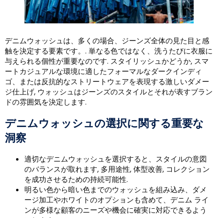
デニムウォッシュは、多くの場合、ジーンズ全体の見た目と感
触を決定する要素です。. 単なる色ではなく、洗うたびに衣服に
与えられる個性が重要なのです. スタイリッシュかどうか, スマ
ートカジュアルな環境に適したフォーマルなダークインディ
ゴ、または反抗的なストリートウェアを表現する激しいダメー
ジ仕上げ, ウォッシュはジーンズのスタイルとそれが表すブラン
ドの雰囲気を決定します.
デニムウォッシュの選択に関する重要な
洞察
適切なデニムウォッシュを選択すると、スタイルの意図
のバランスが取れます, 多用途性, 体型改善, コレクション
を成功させるための持続可能性.
明るい色から暗い色までのウォッシュを組み込み、ダメ
ージ加工やホワイトのオプションも含めて、デニム ライ
ンが多様な顧客のニーズや機会に確実に対応できるよう