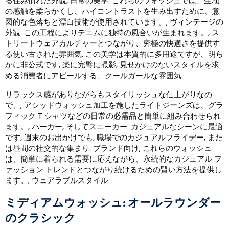
る住み慣れた外観, 日常の美学. これらのウォッシュでは、生地
の感触を柔らかくし、ハイコントラストを生み出すために、意
図的な色落ちと漂白技術が使用されています。, ヴィンテージの
外観. この工程によりデニムに独特の風合いが生まれます。, ス
トリートウェアカルチャーとつながり、究極の快適さを提供す
る使い古された雰囲気. この美学は本質的に多用途ですが、明ら
かに非公式です, 楽に完璧に撮影, 見せかけのないスタイルを求
める消費者にアピールする、クールガールな雰囲気.
リラックス感がありながらもスタイリッシュな仕上がりなの
で、, アシッドウォッシュ加工を施したライトジーンズは、グラ
フィック T シャツなどの日常の必需品と簡単に組み合わせられ
ます。, パーカー, そしてスニーカー. カジュアルなシーンに最適
です, 週末のお出かけでも, 職場でのカジュアルフライデー, また
は昼間の社交的な集まり. ブランド向け, これらのウォッシュ
は、簡単に着られる需要に応えながら、永続的なカジュアル フ
ァッション トレンドとつながり続けるための賢い方法を提供し
ます。, ウェアラブルスタイル.
ミディアムウォッシュ: オールラウンダー
のクラシック