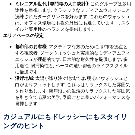
ミレニアル世代 (専門職の人口統計)
: このグループは多用
途性を重視します, クラシックなミディアムウォッシュと
洗練されたダークリンスを好みます. これらのウォッシュ
は、オフィス環境にも夜の外出にも適しています。, スタ
イルと実用性のバランスを提供します.
エリアベースの設定
:
都市部のお客様
: アクティブな方のために, 都市を拠点と
する視聴者, ダークウォッシュと実用的なミディ​​アムフィ
ニッシュが理想的です. 日常的な耐久性を提供します, 多
用途性, 耐汚染性と, ペースの速い都会のライフスタイル
に最適です.
沿岸地域
: 太陽が降り注ぐ地域では, 明るいウォッシュと
白がよりフィットします. これらはリラックスした雰囲気
を作り出します, 海岸沿いの生活のリラックスした雰囲気
を引き立てる夏の美学, 季節ごとに良いパフォーマンスを
発揮します.
カジュアルにもドレッシーにもスタイリ
ングのヒント