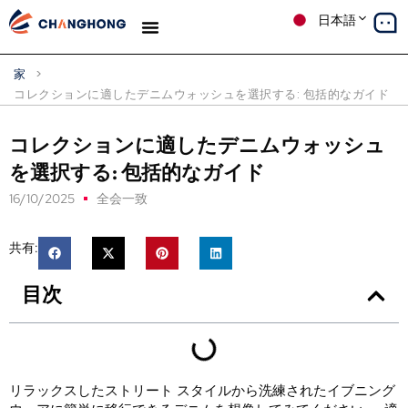
日本語
デニム
生産
ソリューション
ケーススタディ
私たちについて
ブログ
家
>
コレクションに適したデニムウォッシュを選択する: 包括的なガイド
コレクションに適したデニムウォッシュ
を選択する: 包括的なガイド
16/10/2025
全会一致
共有:
目次
リラックスしたストリート スタイルから洗練されたイブニング