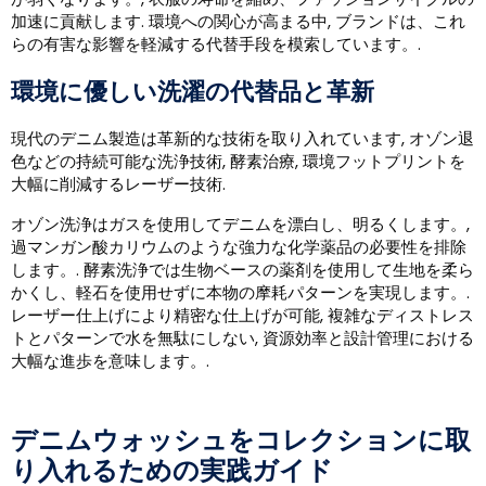
加速に貢献します. 環境への関心が高まる中, ブランドは、これ
らの有害な影響を軽減する代替手段を模索しています。.
環境に優しい洗濯の代替品と革新
現代のデニム製造は革新的な技術を取り入れています, オゾン退
色などの持続可能な洗浄技術, 酵素治療, 環境フットプリントを
大幅に削減するレーザー技術.
オゾン洗浄はガスを使用してデニムを漂白し、明るくします。,
過マンガン酸カリウムのような強力な化学薬品の必要性を排除
します。. 酵素洗浄では生物ベースの薬剤を使用して生地を柔ら
かくし、軽石を使用せずに本物の摩耗パターンを実現します。.
レーザー仕上げにより精密な仕上げが可能, 複雑なディストレス
トとパターンで水を無駄にしない, 資源効率と設計管理における
大幅な進歩を意味します。.
デニムウォッシュをコレクションに取
り入れるための実践ガイド