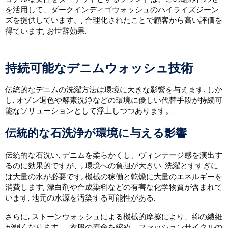
を活用して、ダークインディゴウォッシュのハイライズジーン
ズを提供しています。, 合理化されたことで顧客から高い評価を
得ています, お世辞効果.
持続可能なデニムウォッシュ技術
伝統的なデニムの洗濯方法は環境に大きな影響を与えます. しか
し, オゾン退色や酵素洗浄などの環境に優しい代替手段が持続可
能なソリューションとして浮上しつつあります。.
伝統的な石洗浄が環境に与える影響
伝統的な石洗い, デニムを柔らかくし、ヴィンテージ感を演出す
るのに効果的ですが、, 環境への負担が大きい. 洗濯とすすぎに
は大量の水が必要です, 機械の稼働と乾燥に大量のエネルギーを
消費します, 漂白剤や合成染料などの有害な化学物質が含まれて
います, 地元の水源を汚染する可能性がある.
さらに, ストーンウォッシュによる機械的摩擦により、綿の繊維
が弱くなります。, 衣服の寿命を縮め、ファッションサイクルの