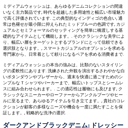
ミディアムウォッシュは、あらゆるデニムコレクションの間違
いなく主力製品です, 時代を超越した多用途性と幅広い市場魅力
で高く評価されています. この典型的なインディゴの色合い, 通
常は色褪せが最小限に抑えられたミッドブルーの色調です, カジ
ュアルとセミフォーマルのセッティングを簡単に橋渡しする基
礎的なアイテムとして機能します。. そのクラシックな美学によ
り、幅広い層をターゲットとするブランドにとって信頼できる
選択肢となります。, スマートカジュアルのオプションを求める
専門家から、日常着として頼りになるペアを求める消費者まで.
ミディアムウォッシュの本当の強みは、比類のないスタイリン
グの柔軟性にあります. 洗練された外観を演出するさわやかな白
いボタンダウンやブレザーから、週末を快適に過ごすためのシ
ンプルな T シャツやパーカーまで、幅広いトップスとシームレ
スに組み合わせられます。. この適応性は履物にも及びます, ク
ラシックなスニーカーやローファーからアンクルブーツやヒー
ルに至るまで、あらゆるアイテムを引き立てます。, 貴社のコレ
クションが顧客の多様なニーズや機会を一度に満たすことを保
証します。, 戦略的な洗浄の選択.
ダークアンドブラックデニム: ドレッシー