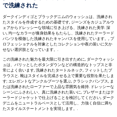
で洗練された
ダークインディゴとブラックデニムのウォッシュは、洗練され
たスタイルを作成するための基礎です, ジーンズをカジュアルウ
ェアからドレッシーな領域に引き上げる、洗練された美学. 深
い, 均一なカラーが痩身効果をもたらし、洗練されたテーラード
パンツを模倣した洗練されたキャンバスを使用しています。, プ
ロフェッショナルを対象としたコレクションや夜の装いに欠か
せない選択肢となっています。.
この洗練された魅力を最大限に引き出すために, ダークウォッシ
ュは、パリッとしたボタンダウンなどの構造的なトップスと非
常によく合います, 洗練されたタートルネック, フィットしたブ
ラウスと. 靴はスタイルを完成させる上で重要な役割を果たしま
す; エレガントなアンクルブーツを選ぶ, クラシックパンプス, ま
たは洗練されたローファーで上品な雰囲気を維持. ドレッシーな
シーンにふさわしい、真に洗練された装いに, ブレザーまたはテ
ーラードジャケットで仕上げることを検討してください, ダーク
デニムをニュートラルベースとして活用し、力強く自信に満ち
たスタイルステートメントを実現します。.