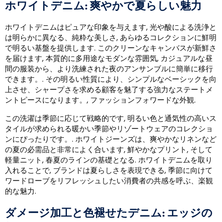
ホワイトデニム: 爽やかで夏らしい魅力
ホワイトデニムはピュアな印象を与えます, 光や酸による洗浄と
は明らかに異なる、純粋な美しさ, あらゆるコレクションに鮮明
で明るい基盤を提供します. このクリーンなキャンバスが新鮮さ
を届けます, 本質的に多用途なモダンな雰囲気, カジュアルな昼
間の服装から、より洗練された夜のアンサンブルに簡単に移行
できます。. その明るい性質により、シンプルなベーシックを向
上させ、シャープさを求める顧客を魅了する強力なステートメ
ントピースになります。, ファッションフォワードな外観.
この洗濯は季節に応じて戦略的です, 明るい色と通気性の高いス
タイルが求められる暖かい季節やリゾートウェアのコレクショ
ンにぴったりです。. ホワイトジーンズは、爽やかなリネンなど
の夏の必需品と非常によく合います, 鮮やかなプリント, そして
軽量ニット, 春夏のラインの基礎となる. ホワイトデニムを取り
入れることで, ブランドは夏らしさを表現できる, 季節に向けて
ワードローブをリフレッシュしたい消費者の共感を呼ぶ、楽観
的な魅力.
ダメージ加工と色褪せたデニム: エッジの