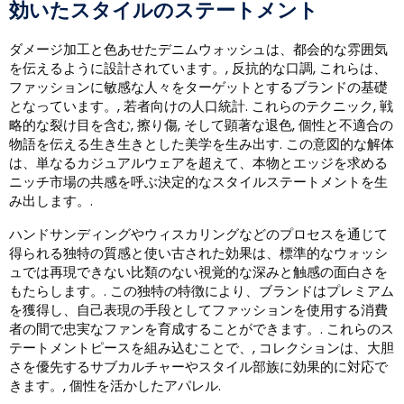
効いたスタイルのステートメント
ダメージ加工と色あせたデニムウォッシュは、都会的な雰囲気
を伝えるように設計されています。, 反抗的な口調, これらは、
ファッションに敏感な人々をターゲットとするブランドの基礎
となっています。, 若者向けの人口統計. これらのテクニック, 戦
略的な裂け目を含む, 擦り傷, そして顕著な退色, 個性と不適合の
物語を伝える生き生きとした美学を生み出す. この意図的な解体
は、単なるカジュアルウェアを超えて、本物とエッジを求める
ニッチ市場の共感を呼ぶ決定的なスタイルステートメントを生
み出します。.
ハンドサンディングやウィスカリングなどのプロセスを通じて
得られる独特の質感と使い古された効果は、標準的なウォッシ
ュでは再現できない比類のない視覚的な深みと触感の面白さを
もたらします。. この独特の特徴により、ブランドはプレミアム
を獲得し、自己表現の手段としてファッションを使用する消費
者の間で忠実なファンを育成することができます。. これらのス
テートメントピースを組み込むことで、, コレクションは、大胆
さを優先するサブカルチャーやスタイル部族に効果的に対応で
きます。, 個性を活かしたアパレル.