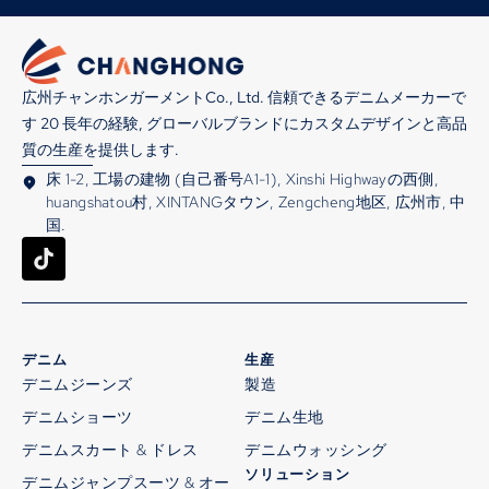
広州チャンホンガーメントCo., Ltd. 信頼できるデニムメーカーで
す 20 長年の経験, グローバルブランドにカスタムデザインと高品
質の生産を提供します.
床 1-2, 工場の建物 (自己番号A1-1), Xinshi Highwayの西側,
huangshatou村, XINTANGタウン, Zengcheng地区, 広州市, 中
国.
デニム
生産
デニムジーンズ
製造
デニムショーツ
デニム生地
デニムスカート & ドレス
デニムウォッシング
ソリューション
デニムジャンプスーツ & オー