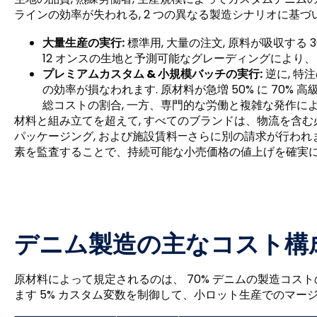
ラインの効率が失われる, 2 つの異なる製造シナリオに基
大量生産の実行:
標準用, 大量の注文, 原料が吸収する 30%
12 オンスの生地と予測可能なグレーディングにより
プレミアムカスタム & 小規模バッチの実行:
逆に, 特
の効率が損なわれます. 原材料が急増 50% に 70
総コストの割合, 一方、専門的な労働と複雑な発作により、
材料と組み立てを超えて, すべてのブランドは、物流を含む
パッケージング, および施設賃料—さらに別の請求が行われます 
素を監査することで、持続可能な小売価格の値上げを確実に
デニム製造の主なコスト構
原材料によって規定されるのは、 70% デニムの製造コス
ます 5% カスタム変数を制御して、小ロット生産でのマージ