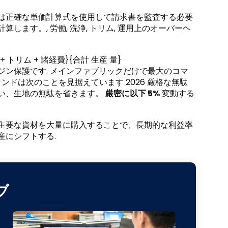
ンドは正確な単価計算式を使用して請求書を監査する必要
します。, 労働, 洗浄, トリム, 運用上のオーバーヘ
浄 + トリム + 諸経費}{合計 生産 量}
ジン保護です. メインファブリックだけで最大のコマ
ランドは次のことを見据えています 2026 厳格な無駄
行い、生地の無駄を省きます。
厳密に以下 5%
変動する
の主要な資材を大量に購入することで、長期的な利益率
産にシフトする.
ブ