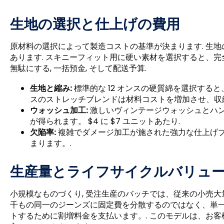
生地の選択と仕上げの費用
原材料の選択によって製造コストの基準が決まります. 生
あります. スキニーフィット用に硬い素材を選択すると、完
無駄にする, 一括預金, そして配送予算.
生地と縮み:
標準的な 12 オンスの硬質綿を選択すると
スのストレッチブレンドは材料コストを増加させ、収
ウォッシュ加工:
激しいヴィンテージウォッシュとハ
が得られます。 $4 に $7 ユニットあたり.
欠陥率:
複雑でダメージ加工が施された強力な仕上げ
まります。.
生産量とライフサイクルバリュ
小規模なものづくり, 受注生産のバッチでは、従来の小売大
千もの同一のジーンズに固定費を​​分散するのではなく、
トするために割増料金を支払います。. このモデルは、お