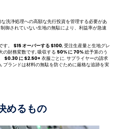
雑な洗浄処理への高額な先行投資を管理する必要があ
チと制御されていない生地の無駄により、利益率が急速
りです。
$15 オーバーする $100
, 受注生産量と生地グレ
大の財務変数です, 吸収する
50% に 70%
総予算のう
。
$0.30 に $2.50+
衣服ごとに. サプライヤーの請求
, ブランドは材料の無駄を防ぐために厳格な追跡を実
決めるもの