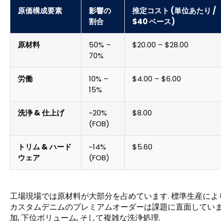
原価構成要素
影響の
推定コスト (単位あたり /
割合
$40 ベース)
原材料
50% –
$20.00 – $28.00
70%
労働
10% –
$4.00 – $6.00
15%
洗浄 & 仕上げ
~20%
$8.00
(FOB)
トリム & ハード
~14%
$5.60
ウェア
(FOB)
工場現場では原材料が大部分を占めています. 標準生産によ
カスタムデニムのプレミアムオーダーは課題に直面しています 
加, 下位ボリューム, そして複雑な洗浄処理.