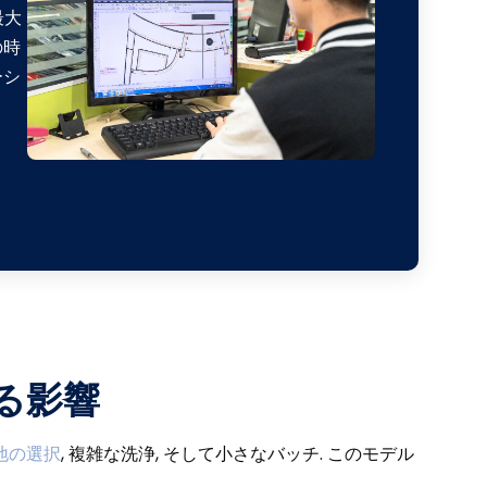
最大
の時
ーシ
る影響
地の選択
, 複雑な洗浄, そして小さなバッチ. このモデル