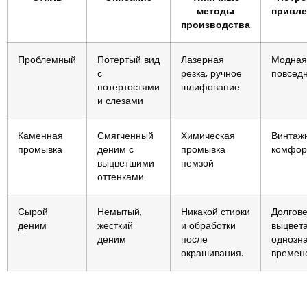
методы
привле
производства
Проблемный
Потертый вид
Лазерная
Модная
с
резка, ручное
повсед
потертостями
шлифование
и слезами
Каменная
Смягченный
Химическая
Винтажн
промывка
деним с
промывка
комфор
выцветшими
пемзой
оттенками
Сырой
Немытый,
Никакой стирки
Долгове
деним
жесткий
и обработки
выцвет
деним
после
однозна
окрашивания.
времен