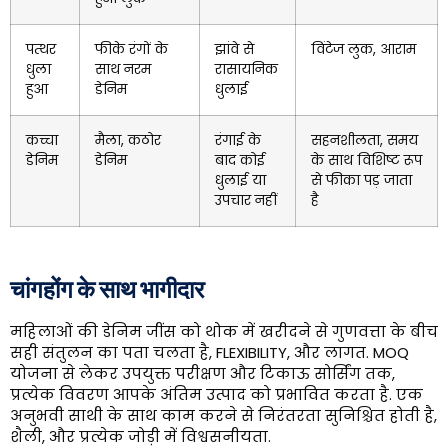
पत्थर
फीके रंगों के
झांवे से
विंटेज लुक, आराम
धुला
साथ नरम
रासायनिक
हुआ
डेनिम
धुलाई
कच्चा
मैला, कठोर
रंगाई के
सहनशीलता, समय
डेनिम
डेनिम
बाद कोई
के साथ विशिष्ट रूप
धुलाई या
से फीका पड़ जाता
उपचार नहीं
है
चांगहोंग के साथ भागीदार
महिलाओं की डेनिम जींस को थोक में खरीदने से गुणवत्ता के बीच
सही संतुलन का पता चलता है, FLEXIBILITY, और लागत. MOQ
योजना से लेकर उपयुक्त परीक्षण और टिकाऊ सोर्सिंग तक,
प्रत्येक विवरण आपके अंतिम उत्पाद को प्रभावित करता है. एक
अनुभवी साथी के साथ काम करने से निरंतरता सुनिश्चित होती है,
शैली, और प्रत्येक जोड़ी में विश्वसनीयता.