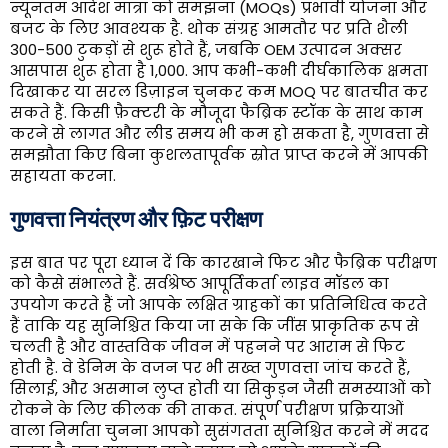
न्यूनतम आदेश मात्रा को समझना (MOQs) प्रभावी योजना और
बजट के लिए आवश्यक है. थोक संग्रह आमतौर पर प्रति शैली
300-500 टुकड़ों से शुरू होते हैं, जबकि OEM उत्पादन अक्सर
आसपास शुरू होता है 1,000. आप कभी-कभी दीर्घकालिक क्षमता
दिखाकर या सरल डिज़ाइन चुनकर कम MOQ पर बातचीत कर
सकते हैं. किसी फ़ैक्टरी के मौजूदा फैब्रिक स्टॉक के साथ काम
करने से लागत और लीड समय भी कम हो सकता है, गुणवत्ता से
समझौता किए बिना कुशलतापूर्वक स्रोत प्राप्त करने में आपकी
सहायता करना.
गुणवत्ता नियंत्रण और फ़िट परीक्षण
इस बात पर पूरा ध्यान दें कि कारखाने फिट और फैब्रिक परीक्षण
को कैसे संभालते हैं. सर्वश्रेष्ठ आपूर्तिकर्ता लाइव मॉडल का
उपयोग करते हैं जो आपके लक्षित ग्राहकों का प्रतिनिधित्व करते
हैं ताकि यह सुनिश्चित किया जा सके कि जींस प्राकृतिक रूप से
चलती है और वास्तविक जीवन में पहनने पर आराम से फिट
होती है. वे डेनिम के वजन पर भी सख्त गुणवत्ता जांच करते हैं,
सिलाई, और असमान लुप्त होती या सिकुड़न जैसी समस्याओं को
रोकने के लिए कीलक की ताकत. संपूर्ण परीक्षण प्रक्रियाओं
वाला निर्माता चुनना आपको सुसंगतता सुनिश्चित करने में मदद