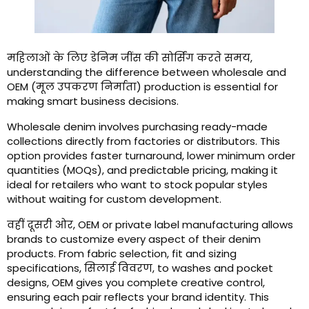
महिलाओं के लिए डेनिम जींस की सोर्सिंग करते समय,
understanding the difference between wholesale and
OEM
(मूल उपकरण निर्माता)
production is essential for
making smart business decisions
.
Wholesale denim involves purchasing ready-made
collections directly from factories or distributors
.
This
option provides faster turnaround
,
lower minimum order
quantities
(MOQs),
and predictable pricing
,
making it
ideal for retailers who want to stock popular styles
without waiting for custom development
.
वहीं दूसरी ओर,
OEM or private label manufacturing allows
brands to customize every aspect of their denim
products
.
From fabric selection
,
fit and sizing
specifications
, सिलाई विवरण,
to washes and pocket
designs
,
OEM gives you complete creative control
,
ensuring each pair reflects your brand identity
.
This