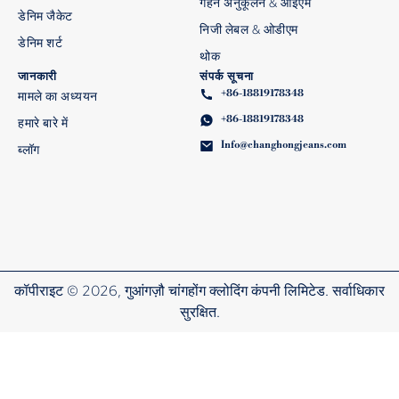
गहन अनुकूलन & ओईएम
डेनिम जैकेट
निजी लेबल & ओडीएम
डेनिम शर्ट
थोक
जानकारी
संपर्क सूचना
+86-18819178348
मामले का अध्ययन
+86-18819178348
हमारे बारे में
Info@changhongjeans.com
ब्लॉग
कॉपीराइट © 2026, गुआंगज़ौ चांगहोंग क्लोदिंग कंपनी लिमिटेड. सर्वाधिकार
सुरक्षित.