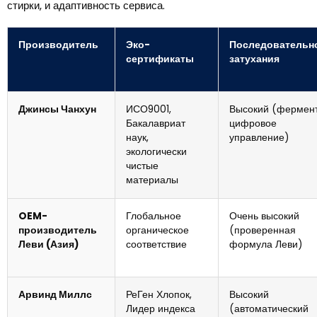
стирки, и адаптивность сервиса.
Производитель
Эко-
Последовательн
сертификаты
затухания
Джинсы Чанхун
ИСО9001,
Высокий (фермен
Бакалавриат
цифровое
наук,
управление)
экологически
чистые
материалы
OEM-
Глобальное
Очень высокий
производитель
органическое
(проверенная
Леви (Азия)
соответствие
формула Леви)
Арвинд Миллс
РеГен Хлопок,
Высокий
Лидер индекса
(автоматический