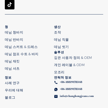
청
생산
데님 청바지
조작
데님 반바지
데님 직물
데님 스커트 & 드레스
데님 씻기
솔루션
데님 점프 수트 & 바지
깊은 사용자 정의 & OEM
데님 재킷
개인 레이블 & ODM
데님 셔츠
모조리
정보
연락처 정보
+86-18819178348
사례 연구
+86-18819178348
우리에 대해
info@changhongjeans.com
블로그