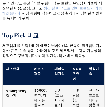
는 개인 상표 옵션 (개발 위험이 적은 브랜딩 유연성). 라벨링 시
신속한 대응, 포장, 그리고
생산 실행 규모로 인해 브랜드가 가능
해졌습니다.
시장 동향에 적응하고 경쟁 환경에서 강력한 차별화
를 유지하기 위해.
Top Pick 비교
제조업체를 선택하려면 에코이노베이션의 균형이 필요합니다.,
생산 규모, 기술 통제. 아래에 비교된 제조업체는 지속 가능성의
강점으로 구별됩니다., 세탁 일관성, 및 서비스 적응성.
제조업체
에코 자
페이딩
MOQ
핵심기
격증
일관성
유연
술
성
changhong
ISO9001,
높은
매우
신속한
청바지
BSCI, 지
(효소
낮음
프로토
속 가능
+ 디지
(스타
타이핑,
한 재료
털 제
트업
맞춤 세