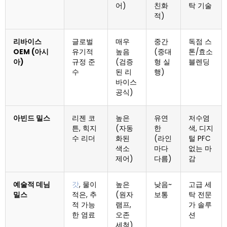
어)
친화
탁 기술
적)
리바이스
글로벌
매우
중간
독점 스
OEM (아시
유기적
높음
(중대
톤/효소
아)
규정 준
(검증
형 실
블렌딩
수
된 리
행)
바이스
공식)
아빈드 밀스
리젠 코
높은
유연
저수염
튼, 힉지
(자동
한
색, 디지
수 리더
화된
(라인
털 PFC
색소
마다
없는 마
제어)
다름)
감
예술적 데님
갓
, 물이
높은
낮음~
고급 세
밀스
적은, 추
(원자
보통
탁 전문
적 가능
램프,
가 솔루
한 염료
오존
션
세척)