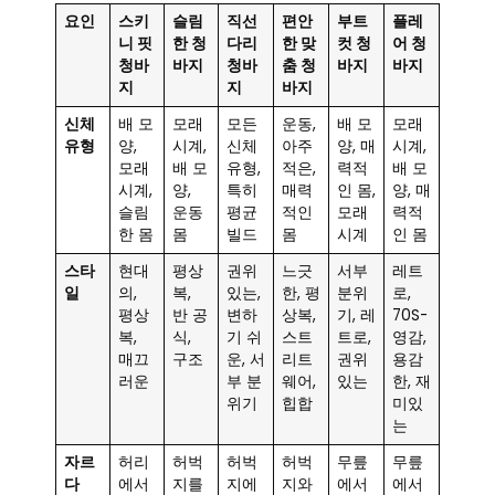
요인
스키
슬림
직선
편안
부트
플레
니 핏
한 청
다리
한 맞
컷 청
어 청
청바
바지
청바
춤 청
바지
바지
지
지
바지
신체
배 모
모래
모든
운동,
배 모
모래
유형
양,
시계,
신체
아주
양, 매
시계,
모래
배 모
유형,
적은,
력적
배 모
시계,
양,
특히
매력
인 몸,
양, 매
슬림
운동
평균
적인
모래
력적
한 몸
몸
빌드
몸
시계
인 몸
스타
현대
평상
권위
느긋
서부
레트
일
의,
복,
있는,
한, 평
분위
로,
평상
반 공
변하
상복,
기, 레
70S-
복,
식,
기 쉬
스트
트로,
영감,
매끄
구조
운, 서
리트
권위
용감
러운
부 분
웨어,
있는
한, 재
위기
힙합
미있
는
자르
허리
허벅
허벅
허벅
무릎
무릎
다
에서
지를
지에
지와
에서
에서