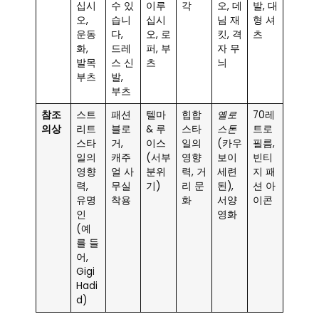
십시
수 있
이루
각
오, 데
발, 대
오,
습니
십시
님 재
형 셔
운동
다,
오, 로
킷, 격
츠
화,
드레
퍼, 부
자 무
발목
스 신
츠
늬
부츠
발,
부츠
참조
스트
패션
텔마
힙합
옐로
70레
의상
리트
블로
& 루
스타
스톤
트로
스타
거,
이스
일의
(카우
필름,
일의
캐주
(서부
영향
보이
빈티
영향
얼 사
분위
력, 거
세련
지 패
력,
무실
기)
리 문
된),
션 아
유명
착용
화
서양
이콘
인
영화
(예
를 들
어,
Gigi
Hadi
d)