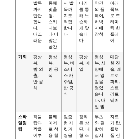
발목
통해
서 발
다리
약간
아래
까지
맞춤
목까
를 통
의 플
쪽으
단단
형,
지도
해 느
레어,
로 드
합니
스키
적합
슨하
허벅
라마
다,
니보
합니
게 맞
지에
틱 한
매끄
다 더
다
습니
장착
플레
러운
많은
다
어
공간
기회
평상
평상
평상
평상
평상
대담
복,
복,
복, 비
복, 매
복, 서
한 진
밤 외
반 공
즈니
일
양에
술, 레
출,
식
스 캐
서 영
트로
반 공
주얼,
감을
파티,
식
반 공
얻었
스트
식
습니
리트
다, 매
웨어
일 밤
스타
작물
블레
맞춤
장착
부츠
자르
일링
탑과
이저
형 재
된 상
와 결
기 탑,
팁
짝을
로 착
킷과
단, 대
합하
플랫
이루
용 할
쌍을
형 조
십시
폼 신