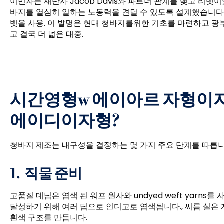
이민자는 재단사 Jacob Davis와 파트너 관계를 맺고 리벳
바지를 열심히 일하는 노동력을 견딜 수 있도록 설계했습니다,
벳을 사용. 이 발명은 현대 청바지를위한 기초를 마련하고 광부
고 결국 더 넓은 대중.
시간
영형
w
에이
아르 자형
이
에이
디
이자형
?
청바지 제조는 내구성을 결정하는 몇 가지 주요 단계를 따릅니다
1.
직물 준비
고품질 데님은 염색 된 워프 원사와 undyed weft yarn
달성하기 위해 여러 딥으로 인디고로 염색됩니다., 씨름 실은
흰색 구조를 만듭니다.