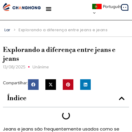
Português
ESTUDOS DE CASO
Lar
>
Explorando a diferença entre jeans e jeans
Explorando a diferença entre jeans e
jeans
13/08/2025
Unânime
Compartilhar:
Índice
Jeans e jeans são frequentemente usados ​​como se