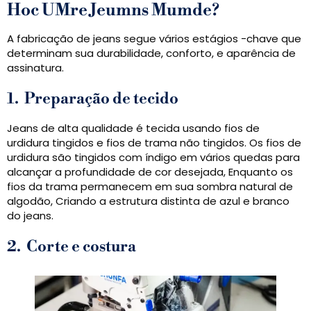
H
o
c
UM
r
e
J
e
um
n
s
M
um
d
e
?
A fabricação de jeans segue vários estágios -chave que
determinam sua durabilidade, conforto, e aparência de
assinatura.
1.
Preparação de tecido
Jeans de alta qualidade é tecida usando fios de
urdidura tingidos e fios de trama não tingidos. Os fios de
urdidura são tingidos com índigo em vários quedas para
alcançar a profundidade de cor desejada, Enquanto os
fios da trama permanecem em sua sombra natural de
algodão, Criando a estrutura distinta de azul e branco
do jeans.
2.
Corte e costura