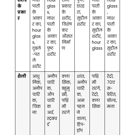
शरीर
नाश
hour
सभी
पुष्ट,
नाश
hour
के
पाती
glas
प्रकार
छरह
पाती
glass
प्रका
के
s,
के
रा,
के
,
र
आका
नाश
शरीर,
सुडौल
आका
नाश
र का,
पाती
विशेष
शरीर
र का,
पाती
hour
के
कर
सुडौल
के
glas
आका
औसत
शरीर,
आका
s,
र का,
निर्मा
hour
र का,
दुबले
पुष्ट
ण
glass
सुडौल
-पत
शरीर
शरीर
ले
शरीर
शैली
आधु
अनौप
क्ला
शांत,
पश्चि
रेट्रो,
निक,
चारि
सिक,
अनौप
मी
70ए
अनौप
क,
बहुमु
चारि
तरंगें,
स-
चारि
औप
खी,
क,
रेट्रो,
प्रेरित,
क,
चारि
पश्चि
आम
क्ला
बोल्ड,
चिक
क
मी
पहन
सिक
मज़ा
ना
अर्ध,
तरंगें
ने
स्ट्रक्च
वाला,
र्ड
हिप-
हॉप