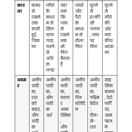
काट
कमर
जाँघों
यहां
जांघों
घुटने
घुटने
ना
से
के
तक ​​
और
से
से
टखने
माध्य
कि
पैरों
हल्की
नीचे
तक
म से
जांघ
के
सी
की
कसी
सिल
से
माध्य
जलन
ओर
हुई,
वाया
टखने
म से
, जांघ
नाट
चिक
गया,
तक
ढीला
पर
कीय
ना
पतले
भी
फिट
फिट
भड़क
से
फिट
ना
अधि
बैठता
क
है
जगह
अवस
अनौप
अनौप
अनौप
अनौप
अनौप
साह
र
चारि
चारि
चारि
चारि
चारि
सिक
क,
क,
क,
क,
क,
बयान
रात
औप
व्यापा
दिन
पश्चिम
, रेट्रो
को
चारि
र
प्रतिदि
प्रेरित
पार्टि
बाहर,
क
आक
न
',
यां,
औप
अर्ध
स्मिक
दिन-
आम
चारि
,
से-
पहन
क
औप
रात
ने