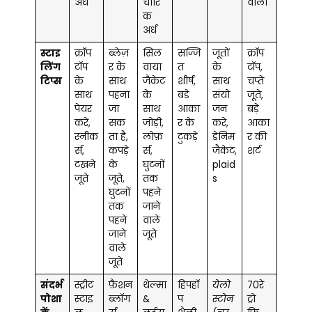
अर्ध
चारि
वाला
क
अर्ध
स्टाइ
क्रॉप
ब्लेज़
सिल
सज्जि
जूतों
क्रॉप
लिंग
टॉप
र के
वाया
त
के
टॉप,
टिप्स
के
साथ
जैकेट
शीर्ष,
साथ
चप्ते
साथ
पहना
के
बड़े
संयो
जूते,
पेयर
जा
साथ
आका
जन
बड़े
करें,
सक
जोड़ी,
र के
करें,
आका
स्नीक
ता है,
लोफ़
टुकड़े
डेनिम
र की
र्स,
कपड़े
र्स,
जैकेट,
शर्ट
टखने
के
घुटनों
plaid
जूते
जूते,
तक
s
घुटनों
पहने
तक
जाने
पहने
वाले
जाने
जूते
वाले
जूते
संदर्भ
स्ट्रीट
फ़ैशन
थेल्मा
हिपहॉ
येलो
70रे
पोशा
स्टाइ
ब्लॉग
&
प
स्टोन
ट्रो