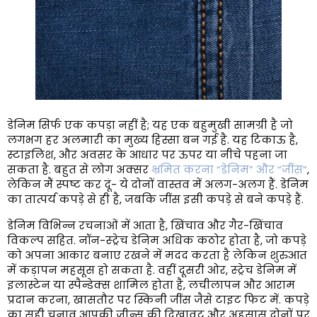
डेनिम सिर्फ एक कपड़ा नहीं है; यह एक बहुमुखी सामग्री है जो
लगभग हर अलमारी का मुख्य हिस्सा बन गई है. यह टिकाऊ है,
स्टाइलिश, और अवसर के आधार पर ऊपर या नीचे पहना जा
सकता है. बहुत से लोग अक्सर
भ्रमित करना “डेनिम” और “जींस”
,
लेकिन मैं स्पष्ट कर दूं- ये दोनों वास्तव में अलग-अलग हैं. डेनिम
का तात्पर्य कपड़े से ही है, जबकि जींस इसी कपड़े से बने कपड़े हैं.
डेनिम विभिन्न रचनाओं में आता है, खिंचाव और गैर-खिंचाव
विकल्प सहित. नॉन-स्ट्रेच डेनिम अधिक कठोर होता है, जो कपड़े
को अपना आकार बनाए रखने में मदद करता है लेकिन शुरुआत
में कड़ापन महसूस हो सकता है. वहीं दूसरी ओर, स्ट्रेच डेनिम में
इलास्टेन या स्पैन्डेक्स शामिल होता है, लचीलापन और आराम
प्रदान करना, खासतौर पर स्किनी जींस जैसे टाइट फिट में. कपड़े
का सही चुनाव आपकी जीन्स की दिखावट और अहसास दोनों पर