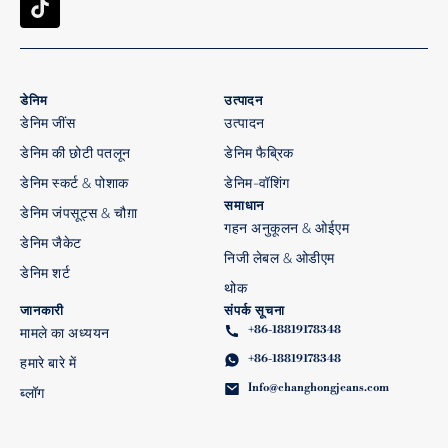
डेनिम
उत्पादन
डेनिम जींस
उत्पादन
डेनिम की छोटी पतलून
डेनिम फैब्रिक
डेनिम स्कर्ट & पोशाक
डेनिम-वॉशिंग
समाधान
डेनिम जंपसूट्स & चौग़ा
गहन अनुकूलन & ओईएम
डेनिम जैकेट
निजी लेबल & ओडीएम
डेनिम शर्ट
थोक
जानकारी
संपर्क सूचना
+86-18819178348
मामले का अध्ययन
+86-18819178348
हमारे बारे में
Info@changhongjeans.com
ब्लॉग