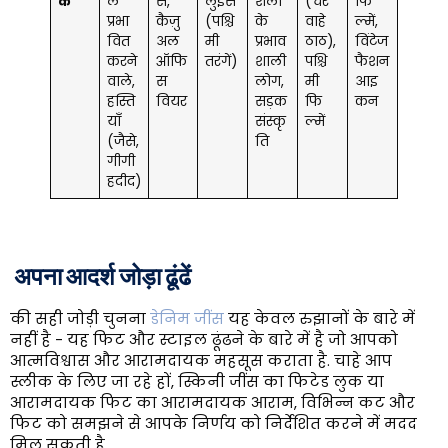
कें
ल
र्स,
लुईस
शैली
(चर
फि
प्रभा
कैज़ु
(पश्चि
के
वाहे
ल्में,
वित
अल
मी
प्रभाव
ठाठ),
विंटेज
करने
ऑफि
तरंगें)
शाली
पश्चि
फैशन
वाले,
स
लोग,
मी
आइ
हस्ति
वियर
सड़क
फि
कन
याँ
संस्कृ
ल्में
(जैसे,
ति
गीगी
हदीद)
अपना आदर्श जोड़ा ढूंढें
की सही जोड़ी चुनना
डेनिम जींस
यह केवल रुझानों के बारे में
नहीं है - यह फिट और स्टाइल ढूंढने के बारे में है जो आपको
आत्मविश्वास और आरामदायक महसूस कराता है. चाहे आप
स्लीक के लिए जा रहे हों, स्किनी जींस का फिटेड लुक या
आरामदायक फिट का आरामदायक आराम, विभिन्न कट और
फिट को समझने से आपके निर्णय को निर्देशित करने में मदद
मिल सकती है.