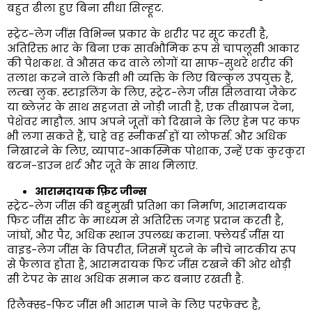
बहुत ढीला हुए बिना सीधा सिल्हूट.
स्ट्रेट-लेग जींस विभिन्न प्रकार के शरीर पर सूट करती है,
अतिरिक्त भार के बिना एक सार्वभौमिक रूप से चापलूसी आकार
की पेशकश. वे औसत कद वाले लोगों या साफ-सुथरे शरीर की
तलाश करने वाले किसी भी व्यक्ति के लिए बिल्कुल उपयुक्त हैं,
लम्बा लुक. स्टाइलिंग के लिए, स्ट्रेट-लेग जींस सिलवाया जैकेट
या ब्लेज़र के साथ सहजता से जोड़ी जाती है, एक तीखापन देना,
पेशेवर माहौल. आप अपने जूतों को दिखाने के लिए हेम पर कफ
भी लगा सकते हैं, चाहे वह स्नीकर्स हों या लोफर्स. और अधिक
निखारने के लिए, व्यापार-आकस्मिक पोशाक, उन्हें एक कुरकुरा
बटन-डाउन शर्ट और जूते के साथ मिलाएं.
आरामदायक फ़िट जीन्स
स्ट्रेट-लेग जींस की बहुमुखी प्रतिभा का निर्माण, आरामदायक
फिट जींस सीट के माध्यम से अतिरिक्त जगह प्रदान करती है,
जांघों, और पैर, अधिक स्थान उपलब्ध कराना. फ्लेयर्ड जींस या
वाइड-लेग जींस के विपरीत, जिसमें घुटने के नीचे नाटकीय रूप
से फैलाव होता है, आरामदायक फिट जींस टखने की ओर थोड़ी
सी टेपर के साथ अधिक समान कट बनाए रखती है.
रिलैक्स्ड-फिट जींस भी आराम पाने के लिए परफेक्ट है,