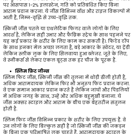
पर आसपास 1-2% इलास्टेन, गति को प्रतिबंधित किए बिना
आराम प्रदान करना. ये जींस विभिन्न वॉश और राइज़ विकल्पों में
आती हैं, निम्न-वृद्धि से उच्च-वृद्धि तक.
स्किनी जींस पतले या एथलेटिक फिगर वाले लोगों के लिए
आदर्श है, लेकिन सही उभार और फैब्रिक स्ट्रेच के साथ पहनने पर
यह कई प्रकार के शरीर के लिए काम कर सकती है।. फिटेड टॉप
के साथ इनका मेल अच्छा लगता है, बड़े आकार के स्वेटर, या ट्रेंडी
लेकिन स्लीक लुक के लिए सिलवाया हुआ ब्लेज़र. जूते के लिए,
वे स्नीकर्स से लेकर एंकल बूट्स तक हर चीज़ के पूरक हैं.
स्लिम फ़िट जीन्स
स्लिम फिट जींस, स्किनी जींस की तुलना में थोड़ी ढीली होती है,
अधिक आरामदायक लेकिन फिर भी अनुरूप फिट प्रदान करना.
वे एक समान आकार प्रदान करते हैं लेकिन जांघों और पिंडलियों
में अधिक जगह के साथ, उन्हें और अधिक बहुमुखी बनाना. ये
जींस अक्सर स्टाइल और आराम के बीच एक बेहतरीन संतुलन
होती है.
स्लिम फिट जींस विभिन्न प्रकार के शरीर के लिए उपयुक्त हैं. वे
उन लोगों के लिए बिल्कुल सही हैं जो स्किनी जींस की जकड़न
के बिना एक परिभाषित लुक चाहते हैं. आरामदायक स्टाइल के