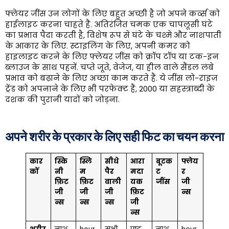
फ्लेयर जींस उन लोगों के लिए बहुत अच्छी है जो अपने कर्व्स को
हाईलाइट करना चाहते हैं. अतिरंजित चमक एक चापलूसी घंटे
का प्रभाव पैदा करती है, विशेष रूप से घंटे के चश्मे और नाशपाती
के आकार के लिए. स्टाइलिंग के लिए, अपनी कमर को
हाइलाइट करने के लिए फ्लेयर जींस को क्रॉप टॉप या टक-इन
ब्लाउज के साथ पहनें. चप्ते जूते, वेजेज, या हील वाले सैंडल लंबे
प्रभाव को बढ़ाने के लिए अच्छा काम करते हैं. ये जींस लो-राइज़
ट्रेंड को अपनाने के लिए भी परफेक्ट हैं, 2000 या सहस्त्राब्दी के
दशक की पुरानी यादों को जोड़ना.
अपने शरीर के प्रकार के लिए सही फिट का चयन करना
कार
स्कि
स्लि
सीधे
आरा
बूटक
फ्लेय
कों
नी
म
पैर
मदा
ट
र
फ़िट
फ़िट
वाली
यक
जींस
जी
जी
जी
जी
फ़िट
न्स
न्स
न्स
न्स
जी
न्स