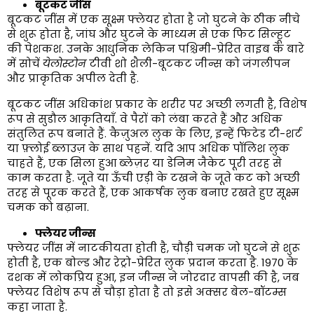
बूटकट जींस
बूटकट जींस में एक सूक्ष्म फ्लेयर होता है जो घुटने के ठीक नीचे
से शुरू होता है, जांघ और घुटने के माध्यम से एक फिट सिल्हूट
की पेशकश. उनके आधुनिक लेकिन पश्चिमी-प्रेरित वाइब के बारे
में सोचें
येलोस्टोन
टीवी शो शैली-बूटकट जीन्स को जंगलीपन
और प्राकृतिक अपील देती है.
बूटकट जींस अधिकांश प्रकार के शरीर पर अच्छी लगती है, विशेष
रूप से सुडौल आकृतियाँ. वे पैरों को लंबा करते हैं और अधिक
संतुलित रूप बनाते हैं. कैज़ुअल लुक के लिए, इन्हें फिटेड टी-शर्ट
या फ़्लोई ब्लाउज़ के साथ पहनें. यदि आप अधिक पॉलिश लुक
चाहते हैं, एक सिला हुआ ब्लेज़र या डेनिम जैकेट पूरी तरह से
काम करता है. जूते या ऊँची एड़ी के टखने के जूते कट को अच्छी
तरह से पूरक करते हैं, एक आकर्षक लुक बनाए रखते हुए सूक्ष्म
चमक को बढ़ाना.
फ्लेयर जीन्स
फ्लेयर जींस में नाटकीयता होती है, चौड़ी चमक जो घुटने से शुरू
होती है, एक बोल्ड और रेट्रो-प्रेरित लुक प्रदान करता है. 1970 के
दशक में लोकप्रिय हुआ, इन जीन्स ने जोरदार वापसी की है, जब
फ्लेयर विशेष रूप से चौड़ा होता है तो इसे अक्सर बेल-बॉटम्स
कहा जाता है.