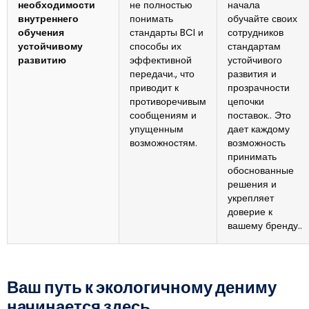
необходимости
не полностью
начала
внутреннего
понимать
обучайте своих
обучения
стандарты BCI и
сотрудников
устойчивому
способы их
стандартам
развитию
эффективной
устойчивого
передачи., что
развития и
приводит к
прозрачности
противоречивым
цепочки
сообщениям и
поставок.. Это
упущенным
дает каждому
возможностям.
возможность
принимать
обоснованные
решения и
укрепляет
доверие к
вашему бренду..
Ваш путь к экологичному дениму
начинается здесь