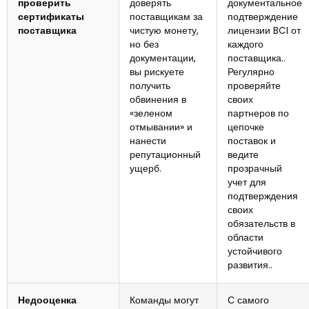
проверить
доверять
документальное
сертификаты
поставщикам за
подтверждение
поставщика
чистую монету,
лицензии BCI от
но без
каждого
документации,
поставщика..
вы рискуете
Регулярно
получить
проверяйте
обвинения в
своих
«зеленом
партнеров по
отмывании» и
цепочке
нанести
поставок и
репутационный
ведите
ущерб.
прозрачный
учет для
подтверждения
своих
обязательств в
области
устойчивого
развития..
Недооценка
Команды могут
С самого