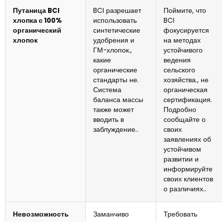
Путаница BCI
BCI разрешает
Поймите, что
хлопка с 100%
использовать
BCI
органический
синтетические
фокусируется
хлопок
удобрения и
на методах
ГМ-хлопок.,
устойчивого
какие
ведения
органические
сельского
стандарты не.
хозяйства., не
Система
органическая
баланса массы
сертификация.
также может
Подробно
вводить в
сообщайте о
заблуждение..
своих
заявлениях об
устойчивом
развитии и
информируйте
своих клиентов
о различиях..
Невозможность
Заманчиво
Требовать