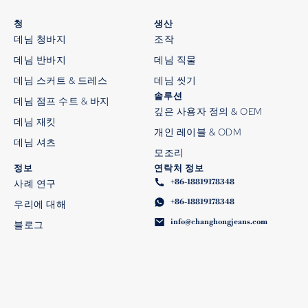
청
생산
데님 청바지
조작
데님 반바지
데님 직물
데님 스커트 & 드레스
데님 씻기
솔루션
데님 점프 수트 & 바지
깊은 사용자 정의 & OEM
데님 재킷
개인 레이블 & ODM
데님 셔츠
모조리
정보
연락처 정보
+86-18819178348
사례 연구
+86-18819178348
우리에 대해
info@changhongjeans.com
블로그