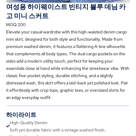
여성용 하이웨이스트 빈티지 블루 데님 카
고 미니 스커트
MOQ:200
Elevate your casual wardrobe with this high-waisted denim cargo
mini skirt
,
designed for both style and functionality
.
Made from
premium washed denim
,
it features a flattering A-line silhouette
that complements all body types
.
The dual cargo pockets on the
sides add a modern utility touch
,
perfect for keeping your
essentials close at hand while enhancing the streetwear vibe
.
With
classic five-pocket styling
,
durable stitching
,
and a slightly
distressed wash
,
this skirt offers a laid-back yet polished look
.
Pair
it effortlessly with crop tops
,
graphic tees
,
or oversized shirts for
an edgy everyday outfit
.
하이라이트
High-Quality Denim
:
Soft yet durable fabric with a vintage washed finish
.