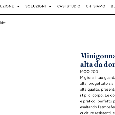
UZIONE
SOLUZIONI
CASI STUDIO
CHI SIAMO
B
kirt
Minigonna 
alta da do
MOQ:200
Migliora il tuo guar
alta, progettato sia 
alta qualità, present
i tipi di corpo. Le 
e pratico, perfetto 
esaltando l'atmosfer
cuciture resistenti,