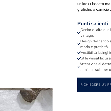
un look rilassato ma
grafiche, o camicie 
Punti salienti
Denim di alta qual
vintage.
Design del carico 
moda e praticità.
Vestibilità lusinghi
Stile versatile: Si
Attenzione ai detta
cerniera liscia per 
RICHIEDERE UN P