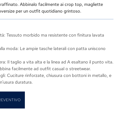
 raffinato. Abbinalo facilmente ai crop top, magliette
oversize per un outfit quotidiano grintoso.
ità: Tessuto morbido ma resistente con finitura lavata
alla moda: Le ampie tasche laterali con patta uniscono
era: Il taglio a vita alta e la linea ad A esaltano il punto vita.
 abbina facilmente ad outfit casual o streetwear.
gli: Cuciture rinforzate, chiusura con bottoni in metallo, e
un'usura duratura.
REVENTIVO