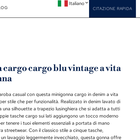
Italiano
LOG
CITAZIONE RAPIDA
cargo cargo blu vintage a vita
nna
daroba casual con questa minigonna cargo in denim a vita
per stile che per funzionalità. Realizzato in denim lavato di
a una silhouette a trapezio lusinghiera che si adatta a tutti
doppie tasche cargo sui lati aggiungono un tocco moderno
per tenere i tuoi elementi essenziali a portata di mano
a streetwear. Con il classico stile a cinque tasche,
 e un lavaggio leggermente invecchiato, questa gonna offre