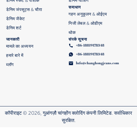
डेनिम स्कर्ट & पोशाक
डेनिम-वॉशिंग
समाधान
डेनिम जंपसूट्स & चौग़ा
गहन अनुकूलन & ओईएम
डेनिम जैकेट
निजी लेबल & ओडीएम
डेनिम शर्ट
थोक
जानकारी
संपर्क सूचना
+86-18819178348
मामले का अध्ययन
+86-18819178348
हमारे बारे में
Info@changhongjeans.com
ब्लॉग
कॉपीराइट © 2026, गुआंगज़ौ चांगहोंग क्लोदिंग कंपनी लिमिटेड. सर्वाधिकार
सुरक्षित.