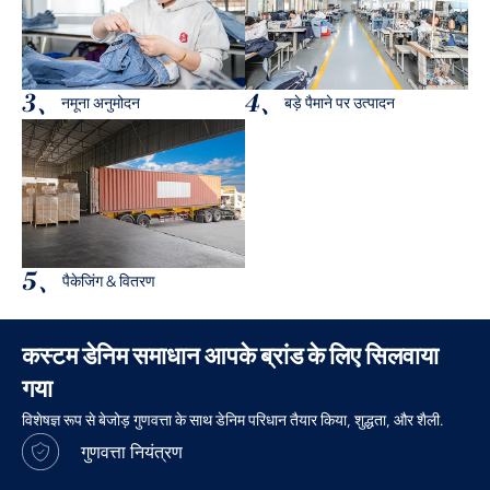
3、
4、
नमूना अनुमोदन
बड़े पैमाने पर उत्पादन
5、
पैकेजिंग & वितरण
कस्टम डेनिम समाधान आपके ब्रांड के लिए सिलवाया
गया
विशेषज्ञ रूप से बेजोड़ गुणवत्ता के साथ डेनिम परिधान तैयार किया, शुद्धता, और शैली.
गुणवत्ता नियंत्रण