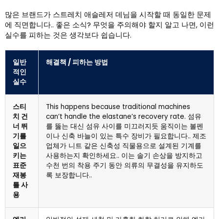
많은 브랜드가 스트레치 애슬레저 데님을 시작할 때 동일한 문제
에 직면합니다.. 좋은 소식? 무엇을 주의해야 할지 알고 나면, 이런
실수를 피하는 것은 생각보다 쉽습니다.
일반
해결책 / 피하는 방법
적인
실수
스티
This happens because traditional machines
치 건
can’t handle the elastane’s recovery rate
. 섬유
너 뛰
를 뚫는 대신 섬유 사이를 미끄러지듯 움직이는 볼펜
기를
이나 신축 바늘이 있는 특수 장비가 필요합니다.. 제조
일으
업체가 니트 같은 신축성 직물용으로 설계된 기계를
키는
사용하는지 확인하세요.. 이는 솔기 손상을 방지하고
표준
수천 번의 착용 주기 동안 의류의 무결성을 유지하도
재봉
록 보장합니다..
틀 사
용