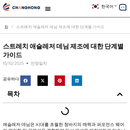
한국어
생산
솔루션
사례 연구
우리에 대해
블로그
집
>
스트레치 애슬레저 데님 제조에 대한 단계별 가이드
스트레치 애슬레저 데님 제조에 대한 단계별
가이드
15/10/2025
만장일치
공유하다:
목차
애슬레저 데님은 시대를 초월한 청바지의 매력과 퍼포먼스 웨어