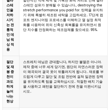
엘라
일반적인 석재 세척 및 가혹한 화학 처리로 인해 엘라
스테
스테인 섬유가 분해될 수 있습니다.,
destroying the
인을
stretch performance you paid for
. 탄력을 유지하
저하
기 위해 특별히 제조된 세탁을 고집하세요.. 17단계 컴
시키
포트 엔지니어링 프로세스를 이해하고 열 설정 최적
는 전
화를 사용하여 위의 신축성 회복률을 유지하면서 원
통적
단 치수를 안정화하는 제조업체를 찾으세요. 95%.
인 데
님 워
싱 적
용
절단
스트레치 데님은 관대합니다, 하지만 불멸은 아니야.
및 재
제작 중에 너무 세게 당기면, 원단의 자연스러운 장력
봉 중
이 왜곡되어 결국 옷이 뒤틀려지게 됩니다.. 재료를 부
천이
드럽게 다루고 절단 및 조립 전반에 걸쳐 일관된 장력
과도
을 유지하도록 팀을 교육하십시오.. 적절한 배치 기술
하게
을 사용하고 패턴을 절단하기 전에 천을 이완시키십
늘어
시오..
나는
현상