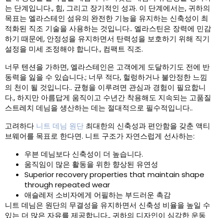
는 단계입니다., 힘, 그리고 장기적인 성과. 이 단계에서는, 귀하의
목표는 엘라스테인 섬유의 완전한 기능을 유지하는 신축성이 최
적화된 직조 기술을 사용하는 것입니다.. 엘라스틴은 장력에 민감
하기 때문에, 안정성을 유지하면서 탄력성을 보호하기 위해 직기
설정을 미세 조정해야 합니다., 컴팩트 직조.
너무 텐션을 가하면, 엘라스테인은 고객에게 도달하기도 전에 반
동력을 잃을 수 있습니다.; 너무 적다, 헐렁하거나 불안정한 느낌
의 천이 될 것입니다.. 균형을 이루려면 관심과 경험이 필요합니
다., 하지만 아름답게 움직이고 수년간 착용해도 지속되는 고품질
스트레치 데님을 생산하는 데는 절대적으로 필수적입니다..
고려하다
니트 데님 원단
최대한의 신축성과 편안함을 갖춘 액티
브웨어를 목표로 한다면. 니트 구조가 자연스럽게 선사하는:
우븐 데님보다 신축성이 더 높습니다.
움직임이 많은 활동을 위한 향상된 유연성
Superior recovery properties that maintain shape
through repeated wear
애슬레저 소비자에게 어필하는 부드러운 촉감
니트 데님은 원단의 무결성을 유지하면서 신축성 비율을 높일 수
있는 더 많은 자유를 제공합니다., 귀하의 디자인이 심각한 운동