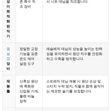
성
춘 특수 직
서 니트 데님을 직조합니다.
이
조 장비
최
적
화
된
직
기
열
정밀한 교정
애슬레저 데님의 성능을 높이는 탄력
설
기능을 갖춘
성을 유지하면서 원단 치수를 안정화
정
온도 제어
하고 수축을 방지합니다.
장
설정 도구
비
재
신축성 원단
스트레치 데님 재봉 시 원단 손상 및
봉
에 특화된
스티치 누락 방지, 직물과 함께 움직이
틀
산업용 기계,
는 깨끗한 솔기를 보장합니다.
볼펜 바늘
장착