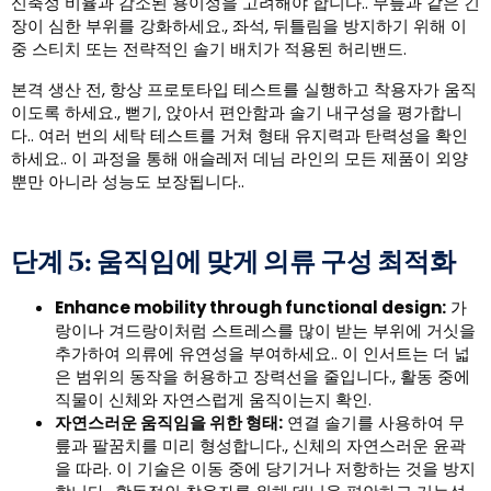
신축성 비율과 감소된 용이성을 고려해야 합니다.. 무릎과 같은 긴
장이 심한 부위를 강화하세요., 좌석, 뒤틀림을 방지하기 위해 이
중 스티치 또는 전략적인 솔기 배치가 적용된 허리밴드.
본격 생산 전, 항상 프로토타입 테스트를 실행하고 착용자가 움직
이도록 하세요., 뻗기, 앉아서 편안함과 솔기 내구성을 평가합니
다.. 여러 번의 세탁 테스트를 거쳐 형태 유지력과 탄력성을 확인
하세요.. 이 과정을 통해 애슬레저 데님 라인의 모든 제품이 외양
뿐만 아니라 성능도 보장됩니다..
단계 5: 움직임에 맞게 의류 구성 최적화
Enhance mobility through functional design
:
가
랑이나 겨드랑이처럼 스트레스를 많이 받는 부위에 거싯을
추가하여 의류에 유연성을 부여하세요.. 이 인서트는 더 넓
은 범위의 동작을 허용하고 장력선을 줄입니다., 활동 중에
직물이 신체와 자연스럽게 움직이는지 확인.
자연스러운 움직임을 위한 형태:
연결 솔기를 사용하여 무
릎과 팔꿈치를 미리 형성합니다., 신체의 자연스러운 윤곽
을 따라. 이 기술은 이동 중에 당기거나 저항하는 것을 방지