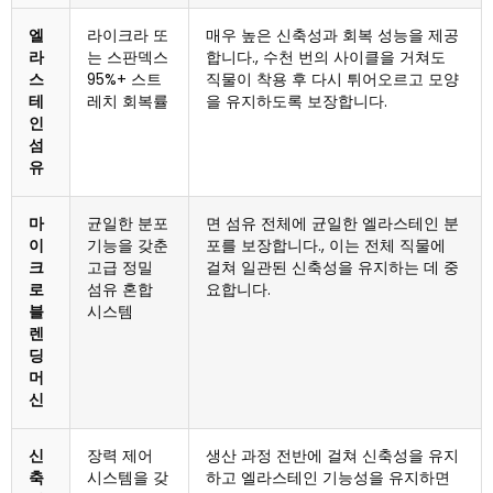
엘
라이크라 또
매우 높은 신축성과 회복 성능을 제공
라
는 스판덱스
합니다., 수천 번의 사이클을 거쳐도
스
95%+ 스트
직물이 착용 후 다시 튀어오르고 모양
테
레치 회복률
을 유지하도록 보장합니다.
인
섬
유
마
균일한 분포
면 섬유 전체에 균일한 엘라스테인 분
이
기능을 갖춘
포를 보장합니다., 이는 전체 직물에
크
고급 정밀
걸쳐 일관된 신축성을 유지하는 데 중
로
섬유 혼합
요합니다.
블
시스템
렌
딩
머
신
신
장력 제어
생산 과정 전반에 걸쳐 신축성을 유지
축
시스템을 갖
하고 엘라스테인 기능성을 유지하면