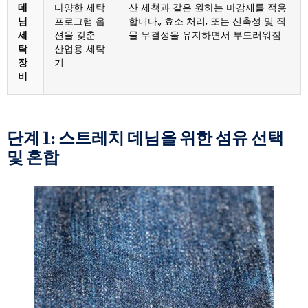
데
다양한 세탁
산 세척과 같은 원하는 마감재를 적용
님
프로그램 옵
합니다., 효소 처리, 또는 신축성 및 직
세
션을 갖춘
물 무결성을 유지하면서 부드러워짐
탁
산업용 세탁
장
기
비
단계 1: 스트레치 데님을 위한 섬유 선택
및 혼합