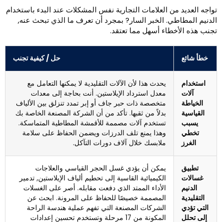
واجه العديد من العلامات التجارية نفس المشكلات عند البدء باستخدام
لدنيم المطاطي. الخبر السار? بمجرد أن تعرف ما الذي تبحث عنه,
جنب هذه الأخطاء أسهل مما تعتقد.
خطأ شائع
حل / كيفية تجنب
استخدام
يحدث هذا لأن الآلات التقليدية لا يمكنها التعامل مع
آلات
معدل استرداد الإيلاستين. أنت بحاجة إلى معدات
الخياطة
متخصصة ذات حبر جاف أو إبر تمدد تنزلق بين الألياف
القياسية
بدلاً من ثقبها. تأكد من أن الشركة المصنعة الخاصة بك
يسبب
تستخدم آلات مصممة للأقمشة المطاطية المتماسكة.
تخطي
وهذا يمنع تلف الدرزات ويضمن الحفاظ على سلامة
الغرز
ملابسك خلال آلاف دورات التآكل.
تطبيق
يمكن أن يؤدي غسل الحجر القياسي والعلاجات
غسالات
الكيميائية القاسية إلى تحطيم ألياف الإيلاستين, تدمير
الدنيم
الأداء الممتد الذي دفعت مقابله. أصر على الغسلات
التقليدية
المصممة خصيصًا للحفاظ على المرونة. ابحث عن
التي تؤدي
الشركات المصنعة التي تفهم عملية هندسة الراحة
إلى تحلل
المكونة من 17 مرحلة وتستخدم تحسين إعدادات