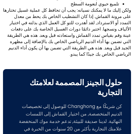
تلميع حيوي لنعومة السطح
لكن إليك ما لا يمكنك نسيانه: يجب أن تحافظ كل عملية غسيل تختارها
لى مرونة القماش. إذا كان التشطيب الخاص بك يحط من معدل
لتمدد أو الاسترداد, لقد أهدرت للتو كل العمل الذي بذلته في اختيار
لألياف ونسجها. اختبر دائمًا دورات الغسيل الخاصة بك على دفعات
ينة وقم بقياس تمدد القماش واستعادته قبل وبعد. هذه هي الطريقة
لتي تضمن بها أداء الدنيم الرياضي الخاص بك بالإضافة إلى مظهره
لجيد قبل وبعد. هذه هي الطريقة التي تضمن بها أن يكون أداء الدنيم
لرياضي الخاص بك جيدًا كما يبدو.
حلول الجينز المصممة لعلامتك
التجارية
كن شريكًا مع Changhong للوصول إلى تخصيصات
الدنيم المتخصصة, من اختيار القماش إلى اللمسات
النهائية. لدينا صديقة للبيئة, تدعم خدمة موك المنخفضة
علامتك التجارية بأكثر من 20 سنوات من الخبرة في