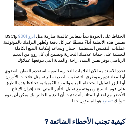
لحفاظ على الجودة يبدأ بمعايير عالمية صارمة مثل
ايزو 9001
وBSCI.
ضمن هذه الأنظمة أداءً متسقًا عبر كل دفعة وتُظهر التزامك بالموثوقية.
مليات التفتيش المنتظمة, اختبار, وتساعد إمكانية التتبع الكاملة
لعملية على حماية علامتك التجارية وتضمن أن كل زوج من الدنيم
لرياضي يوفر نفس التمدد, راحة, والمتانة التي يتوقعها عملاؤك.
حدد الاستدامة الآن العلامات التجارية القوية. استخدم القطن العضوي
و المعاد تدويره وطرق التشطيب الصديقة للبيئة مثل علاجات الأوزون
و الليزر لتقليل استخدام المياه والمواد الكيميائية. تحافظ هذه الطرق
لى قوة النسيج ومرونته مع تقليل التأثير البيئي. عند إقران الإنتاج
لأخضر مع اختبار المتانة, أنت تثبت أن الدنيم الخاص بك يمكن أن يدوم
 وأنك
تصنيع
هو المسؤول حقا.
يفية تجنب الأخطاء الشائعة？