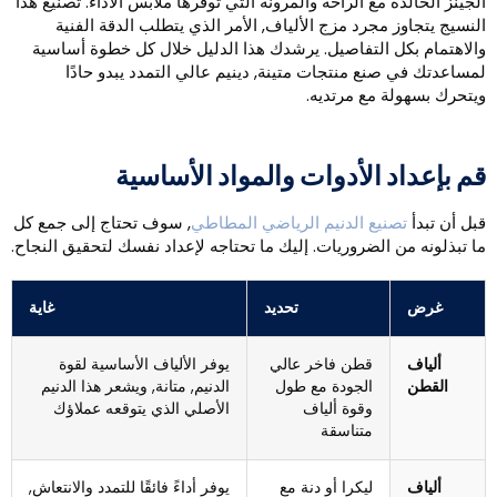
لجينز الخالدة مع الراحة والمرونة التي توفرها ملابس الأداء. تصنيع هذا
لنسيج يتجاوز مجرد مزج الألياف, الأمر الذي يتطلب الدقة الفنية
الاهتمام بكل التفاصيل. يرشدك هذا الدليل خلال كل خطوة أساسية
مساعدتك في صنع منتجات متينة, دينيم عالي التمدد يبدو حادًا
يتحرك بسهولة مع مرتديه.
م بإعداد الأدوات والمواد الأساسية
بل أن تبدأ
تصنيع الدنيم الرياضي المطاطي
, سوف تحتاج إلى جمع كل
ا تبذلونه من الضروريات. إليك ما تحتاجه لإعداد نفسك لتحقيق النجاح.
غرض
تحديد
غاية
ألياف
قطن فاخر عالي
يوفر الألياف الأساسية لقوة
القطن
الجودة مع طول
الدنيم, متانة, ويشعر هذا الدنيم
وقوة ألياف
الأصلي الذي يتوقعه عملاؤك
متناسقة
ألياف
ليكرا أو دنة مع
يوفر أداءً فائقًا للتمدد والانتعاش,