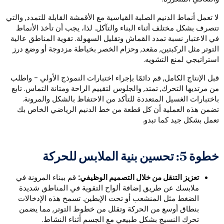
ا تعمل أنماط الدنيم الصلبة القياسية مع الأقمشة القابلة للتمدد, والتي
تصرف بشكل مختلف أثناء البناء والتآكل. لذا، يجب أن تأخذ الأنماط
ي الاعتبار نسبة تمدد القماش وتقليل السهولة. تقوية المناطق عالية
لتوتر مثل الركبتين, مقعد, وحزام الخصر بخياطة مزدوجة أو وضع درز
ستراتيجي لمنع التشويه.
بل الإنتاج الكامل, قم دائمًا بإجراء اختبارات النموذج الأولي - واطلب
ن مرتديها التحرك, تمتد, والجلوس لتقييم الراحة ومتانة التماس. تابع
اختبارات الغسيل المتعددة للتأكد من الاحتفاظ بالشكل والمرونة.
ضمن هذه العملية أن كل قطعة من خط الدنيم الرياضي الخاص بك
عمل بشكل جيد كما تبدو.
ة 5: تحسين بنية الملابس للحركة
تعزيز التنقل من خلال التصميم الوظيفي:
قم ببناء المرونة في
ملابسك عن طريق إضافة ألواح التقوية في المناطق شديدة
الضغط مثل المنشعب أو تحت الإبطين. تسمح هذه الإدخالات
بنطاق أوسع من الحركة وتقلل من خطوط التوتر, مما يضمن
تحرك النسيج بشكل طبيعي مع الجسم أثناء النشاط.