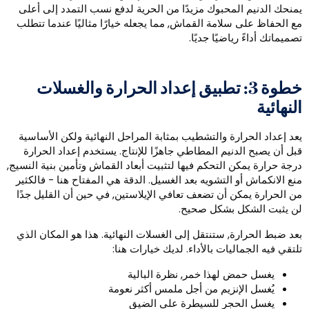
منحك الدنيم المحبوك مزيدًا من الحرية لدفع نسب التمدد إلى أعلى
ع الحفاظ على سلامة القماش, مما يجعله خيارًا مثاليًا عندما تتطلب
صميماتك أداءً رياضيًا جديًا.
خطوة 3: تطبيق إعداد الحرارة والغسلات
لنهائية
عد إعداد الحرارة والتشطيب بمثابة المراحل النهائية ولكن الأساسية
بل أن يصبح الدنيم المطاطي جاهزًا للإنتاج. يستخدم إعداد الحرارة
رجة حرارة يمكن التحكم فيها لتثبيت أبعاد القماش وتأمين بنية النسيج,
نع الانكماش أو التشويه بعد الغسيل. الدقة هي المفتاح هنا - فالكثير
ن الحرارة يمكن أن تضعف تعافي الإيلاستين, في حين أن القليل جدًا
ن يثبت الشكل بشكل صحيح.
عد ضبط الحرارة, ستنتقل إلى الغسلات النهائية. هذا هو المكان الذي
لتقي فيه الجماليات بالأداء. لديك خيارات هنا:
يغسل حمض لهذا خمر, نظرة البالية
يُغسل الإنزيم من أجل ملمس أكثر نعومة
يغسل الحجر للسيطرة على الضيق