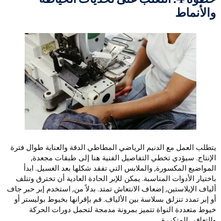
الأنماط
تطلب العمل مع الدنيم الرياضي المطاطي الدقة والعناية طوال فترة
لإنتاج. سيؤدي تخطي التفاصيل الفنية هنا إلى طبقات مجعدة,
لمواضيع المكسورة, والملابس التي تفقد شكلها بعد الغسيل. ابدأ
اختيار الأدوات المناسبة. يمكن للإبر الحادة العادية أن تخترق وتتلف
لياف الإيلاستين, إضعاف الانتعاش تمتد. بدلاً من, استخدم إبر حبر جاف
و إبر تمدد تنزلق بسلاسة بين الألياف. قم بإقرانها بخيوط بوليستر أو
يوط متعددة النواة تتميز بمرونة مدمجة لتحمل دورات الحركة
التعافي المتكررة.