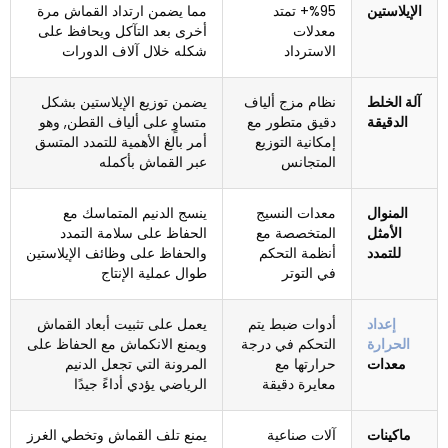
الإيلاستين
95%+ تمتد
مما يضمن ارتداد القماش مرة
معدلات
أخرى بعد التآكل ويحافظ على
الاسترداد
شكله خلال آلاف الدورات
آلة الخلط
نظام مزج ألياف
يضمن توزيع الإيلاستين بشكل
الدقيقة
دقيق متطور مع
متساوٍ على ألياف القطن, وهو
إمكانية التوزيع
أمر بالغ الأهمية للتمدد المتسق
المتجانس
عبر القماش بأكمله
المنوال
معدات النسيج
ينسج الدنيم المتماسك مع
الأمثل
المتخصصة مع
الحفاظ على سلامة التمدد
للتمدد
أنظمة التحكم
والحفاظ على وظائف الإيلاستين
في التوتر
طوال عملية الإنتاج
إعداد
أدوات ضبط يتم
يعمل على تثبيت أبعاد القماش
الحرارة
التحكم في درجة
ويمنع الانكماش مع الحفاظ على
معدات
حرارتها مع
المرونة التي تجعل الدنيم
معايرة دقيقة
الرياضي يؤدي أداءً جيدًا
ماكينات
آلات صناعية
يمنع تلف القماش وتخطي الغرز