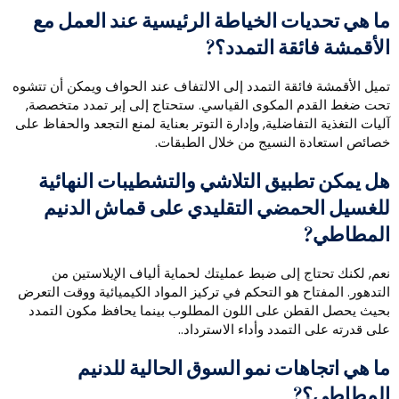
ا هي تحديات الخياطة الرئيسية عند العمل مع
لأقمشة فائقة التمدد؟?
ميل الأقمشة فائقة التمدد إلى الالتفاف عند الحواف ويمكن أن تتشوه
حت ضغط القدم المكوى القياسي. ستحتاج إلى إبر تمدد متخصصة,
ليات التغذية التفاضلية, وإدارة التوتر بعناية لمنع التجعد والحفاظ على
صائص استعادة النسيج من خلال الطبقات.
ل يمكن تطبيق التلاشي والتشطيبات النهائية
لغسيل الحمضي التقليدي على قماش الدنيم
لمطاطي?
عم, لكنك تحتاج إلى ضبط عمليتك لحماية ألياف الإيلاستين من
لتدهور. المفتاح هو التحكم في تركيز المواد الكيميائية ووقت التعرض
حيث يحصل القطن على اللون المطلوب بينما يحافظ مكون التمدد
لى قدرته على التمدد وأداء الاسترداد..
ا هي اتجاهات نمو السوق الحالية للدنيم
لمطاطي؟?