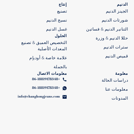
الدنيم
إنتاج
الجينز الدنيم
تصنيع
شورتات الدنيم
نسيج الدنيم
التنانير الدنيم & فساتين
غسل الدنيم
الحلول
حللا الدنيم & وزرة
التخصيص العميق & تصنيع
سترات الدنيم
المعدات الأصلية
قميص الدنيم
علامة خاصة & أوديإم
بالجملة
معلومة
معلومات الاتصال
+86-18819178348
دراسات الحالة
+86-18819178348
معلومات عنا
info@changhongjeans.com
المدونات