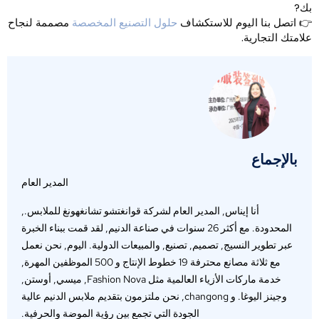
ك?
 اتصل بنا اليوم للاستكشاف
حلول التصنيع المخصصة
مصممة لنجاح
لامتك التجارية.
بالإجماع
المدير العام
أنا إيناس, المدير العام لشركة قوانغتشو تشانغهونغ للملابس.,
المحدودة. مع أكثر 26 سنوات في صناعة الدنيم, لقد قمت ببناء الخبرة
عبر تطوير النسيج, تصميم, تصنيع, والمبيعات الدولية. اليوم, نحن نعمل
مع ثلاثة مصانع محترفة 19 خطوط الإنتاج و 500 الموظفين المهرة,
خدمة ماركات الأزياء العالمية مثل Fashion Nova, ميسي, أوستن,
وجينز اليوغا. و changong, نحن ملتزمون بتقديم ملابس الدنيم عالية
الجودة التي تجمع بين رؤية الموضة والحرفية.