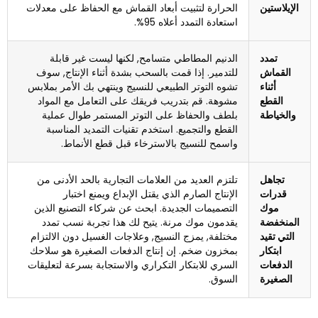
الإيلاستين
الحرارة لتثبيت أبعاد القماش مع الحفاظ على معدلات
استعادة التمدد أعلاه 95%.
تمدد
الدنيم المطاطي متسامح, لكنها ليست غير قابلة
القماش
للتدمير. إذا قمت بالسحب بشدة أثناء الإنتاج, سوف
أثناء
تشوه التوتر الطبيعي للنسيج وينتهي بك الأمر بملابس
القطع
مشوهة. قم بتدريب فريقك على التعامل مع المواد
والخياطة
بلطف والحفاظ على التوتر المستمر طوال عملية
القطع والتجميع. استخدم تقنيات التمديد المناسبة
واسمح للنسيج بالاسترخاء قبل قطع الأنماط.
تجاهل
تلتزم العديد من العلامات التجارية بالحد الأدنى من
قدرات
الإنتاج الصارم الذي يقتل الإبداع ويمنع اختبار
موك
التصميمات الجديدة. ابحث عن شركاء التصنيع الذين
المنخفضة
يقدمون موك مرنة. يتيح لك هذا تجربة نسب تمدد
التي تقيد
مختلفة, يمزج النسيج, وعلاجات الغسيل دون الالتزام
ابتكار
بمخزون ضخم. إن إنتاج الدفعات الصغيرة هو سلاحك
الدفعات
السري للابتكار التكراري والاستجابة بسرعة لتعليقات
الصغيرة
السوق.