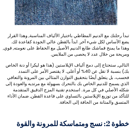
بدأ رحلتك مع الدنيم المطاطي باختيار الألياف المناسبة, وهذا القرار
ضع الأساس لكل شيء آخر. ابدأ بالقطن عالي الجودة كقاعدة لك.
هذا ما يمنح قماشك طابع الدنيم الأصيل مع الحفاظ على نعومته, قوي,
مريحة من خلال عدد لا يحصى من الملابس.
لتالي, ستحتاج إلى دمج ألياف الإيلاستين (هذا هو ليكرا أو دنة الخاص
بك) بنسبة لا تقل عن 40% أو أعلى. لا يقتصر الأمر على التمدد
حسب، بل يتعلق أيضًا بتحقيق التوازن المثالي بين المرونة والتعافي
لذي يسمح للدنيم الخاص بك بالتحرك بسهولة مع مرتديه والعودة إلى
كله الأصلي في كل مرة.. استخدم تقنية المزج الدقيق المتقدمة
لتأكد من توزيع الإيلاستين بالتساوي على قاعدة القطن, ضمان الأداء
لمتسق والمتانة من الحافة إلى الحافة.
ة 2: نسج ومتماسكة للمرونة والقوة