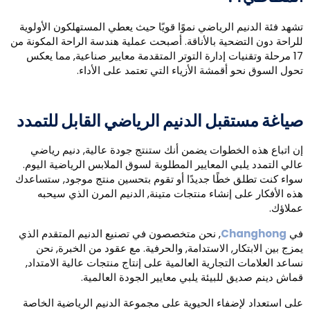
شهد فئة الدنيم الرياضي نموًا قويًا حيث يعطي المستهلكون الأولوية
لراحة دون التضحية بالأناقة. أصبحت عملية هندسة الراحة المكونة من
17 مرحلة وتقنيات إدارة التوتر المتقدمة معايير صناعية, مما يعكس
حول السوق نحو أقمشة الأزياء التي تعتمد على الأداء.
ياغة مستقبل الدنيم الرياضي القابل للتمدد
ن اتباع هذه الخطوات يضمن أنك ستنتج جودة عالية, دنيم رياضي
الي التمدد يلبي المعايير المطلوبة لسوق الملابس الرياضية اليوم.
واء كنت تطلق خطًا جديدًا أو تقوم بتحسين منتج موجود, ستساعدك
ذه الأفكار على إنشاء منتجات متينة, الدنيم المرن الذي سيحبه
ملاؤك.
ي
Changhong
, نحن متخصصون في تصنيع الدنيم المتقدم الذي
مزج بين الابتكار, الاستدامة, والحرفية. مع عقود من الخبرة, نحن
ساعد العلامات التجارية العالمية على إنتاج منتجات عالية الامتداد,
ماش دينم صديق للبيئة يلبي معايير الجودة العالمية.
لى استعداد لإضفاء الحيوية على مجموعة الدنيم الرياضية الخاصة