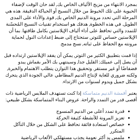
مجرد الانتهاء من مزيج الألياف الخاص بك, لقد حان الوقت لإضفاء
لحيوية على تلك الخيوط من خلال النسيج أو الحياكة الدقيقة. هذه هي
لمرحلة التي تحدد مرونة الدنيم الخاص بك, قوة, والأداء على المدى
لطويل. في هذه الخطوة, هدفك هو استخدام تقنيات النسيج المُحسّنة
لتمدد والتي تحافظ على أداء ألياف الإيلاستين بكامل طاقتها. بما أن
لإيلاستين حساس للتوتر, ستحتاج إلى ضبط إعدادات النول لحماية
رونته مع الحفاظ على ثباته, نسج مدمج.
ذا قمت بتطبيق الكثير من التوتر, يمكن أن يفقد الإيلاستين ارتداده قبل
ن يصل إلى عميلك; القليل جدا, وسينتهي بك الأمر بقماش يبدو
ضفاضًا أو غير مستقر. وتحقيق هذا التوازن يتطلب الاهتمام والخبرة,
لكنه ضروري للغاية لإنتاج الدنيم المطاطي عالي الجودة الذي يتحرك
شكل جميل ويدوم لسنوات من الارتداء.
عتبر
أقمشة الدنيم متماسكة
إذا كنت تستهدف الملابس الرياضية ذات
قصى قدر من التمدد والراحة. عروض البناء المتماسكة بشكل طبيعي:
قدرة تمدد أعلى من الدنيم المنسوج
تعزيز المرونة للأنشطة كثيفة الحركة
خصائص استعادة فائقة تحافظ على الشكل من خلال التآكل
المتكرر
ملمس يد أكثر نعومة يجذب مستهلكي الألعاب الرياضية