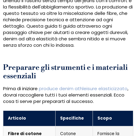
unendo il fascino senza tempo dei jeans con il comfort e
la flessibilità dell'abbigliamento sportivo. La produzione di
questo tessuto va oltre la miscelazione delle fibre, che
richiede precisione tecnica e attenzione ad ogni
dettaglio. Questa guida ti guida attraverso ogni
passaggio chiave per aiutarti a creare oggetti durevoli,
denim ad alta elasticità che sembra nitido e si muove
senza sforzo con chi lo indossa.
Preparare gli strumenti e i materiali
essenziali
Prima di iniziare
produce denim athleisure elasticizzato
,
dovrai raccogliere tutti i tuoi elementi essenziali. Ecco
cosa ti serve per prepararti al successo.
Articolo
Specifiche
Scopo
Fibre di cotone
Cotone
Fornisce la