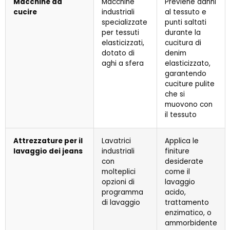
Macchine da
Macchine
Previene danni
cucire
industriali
al tessuto e
specializzate
punti saltati
per tessuti
durante la
elasticizzati,
cucitura di
dotato di
denim
aghi a sfera
elasticizzato,
garantendo
cuciture pulite
che si
muovono con
il tessuto
Attrezzature per il
Lavatrici
Applica le
lavaggio dei jeans
industriali
finiture
con
desiderate
molteplici
come il
opzioni di
lavaggio
programma
acido,
di lavaggio
trattamento
enzimatico, o
ammorbidente