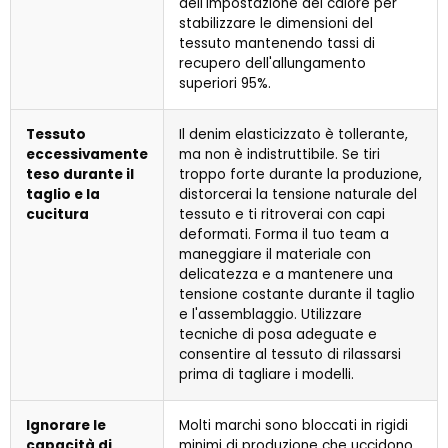
dell'impostazione del calore per
stabilizzare le dimensioni del
tessuto mantenendo tassi di
recupero dell'allungamento
superiori 95%.
Tessuto
Il denim elasticizzato è tollerante,
eccessivamente
ma non è indistruttibile. Se tiri
teso durante il
troppo forte durante la produzione,
taglio e la
distorcerai la tensione naturale del
cucitura
tessuto e ti ritroverai con capi
deformati. Forma il tuo team a
maneggiare il materiale con
delicatezza e a mantenere una
tensione costante durante il taglio
e l'assemblaggio. Utilizzare
tecniche di posa adeguate e
consentire al tessuto di rilassarsi
prima di tagliare i modelli.
Ignorare le
Molti marchi sono bloccati in rigidi
capacità di
minimi di produzione che uccidono