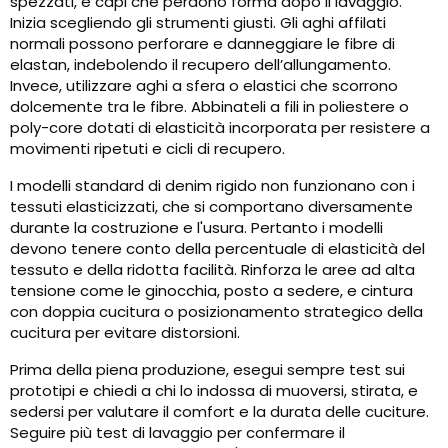
spezzati, e capi che perdono forma dopo il lavaggio.
Inizia scegliendo gli strumenti giusti. Gli aghi affilati
normali possono perforare e danneggiare le fibre di
elastan, indebolendo il recupero dell’allungamento.
Invece, utilizzare aghi a sfera o elastici che scorrono
dolcemente tra le fibre. Abbinateli a fili in poliestere o
poly-core dotati di elasticità incorporata per resistere a
movimenti ripetuti e cicli di recupero.
I modelli standard di denim rigido non funzionano con i
tessuti elasticizzati, che si comportano diversamente
durante la costruzione e l'usura. Pertanto i modelli
devono tenere conto della percentuale di elasticità del
tessuto e della ridotta facilità. Rinforza le aree ad alta
tensione come le ginocchia, posto a sedere, e cintura
con doppia cucitura o posizionamento strategico della
cucitura per evitare distorsioni.
Prima della piena produzione, esegui sempre test sui
prototipi e chiedi a chi lo indossa di muoversi, stirata, e
sedersi per valutare il comfort e la durata delle cuciture.
Seguire più test di lavaggio per confermare il