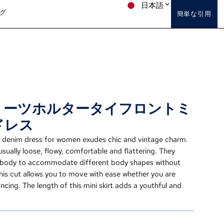
日本語
グ
簡単な引用
リーツホルタータイフロントミ
ドレス
ss denim dress for women exudes chic and vintage charm
.
usually loose
,
flowy
,
comfortable and flattering
.
They
e body to accommodate different body shapes without
his cut allows you to move with ease whether you are
ancing
.
The length of this mini skirt adds a youthful and