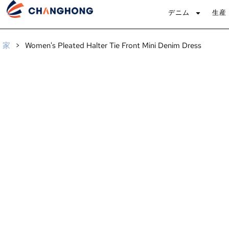
デニム
生産
家
>
Women's Pleated Halter Tie Front Mini Denim Dress