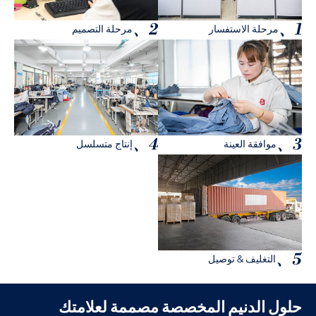
2、
1、
مرحلة الاستفسار
مرحلة التصميم
4、
3、
موافقة العينة
إنتاج متسلسل
5、
التغليف & توصيل
حلول الدنيم المخصصة مصممة لعلامتك