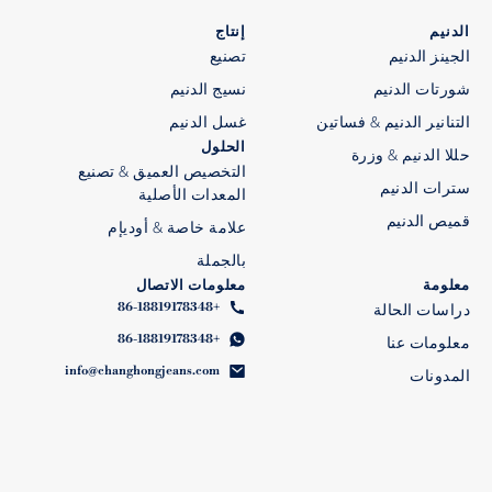
الدنيم
إنتاج
الجينز الدنيم
تصنيع
شورتات الدنيم
نسيج الدنيم
التنانير الدنيم & فساتين
غسل الدنيم
الحلول
حللا الدنيم & وزرة
التخصيص العميق & تصنيع
سترات الدنيم
المعدات الأصلية
قميص الدنيم
علامة خاصة & أوديإم
بالجملة
معلومة
معلومات الاتصال
+86-18819178348
دراسات الحالة
+86-18819178348
معلومات عنا
info@changhongjeans.com
المدونات