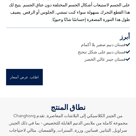
على الجسم لاستيعاب أشكال الجسم المختلفة دون عناق الجسم. يتيح لك
هذا القطع التحرك بسهولة سواء كنت تمشي, الجلوس أو الرقص. يضيف
طول هذا التنورة المصغرة إحساسًا شابًا وحيويًا.
أبرز
فستان دنيم صغير بلا أكمام
فستان دنيم على شكل تنحنح
فستان جينز عالي الخصر
اطلب عرض أسعار
نطاق المنتج
من الجينز الكلاسيكي إلى البلاشات المعاصرة, تقدم Changhong
مجموعة كاملة من ملابس الدنيم القابلة للتخصيص - بما في ذلك الجينز,
سراويل, التنانير, فساتين, وزرة, السترات, والقمصان. مثالي لاحتياجات