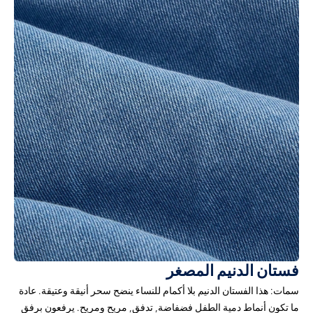
فستان الدنيم المصغر
سمات: هذا الفستان الدنيم بلا أكمام للنساء ينضح سحر أنيقة وعتيقة. عادة
ما تكون أنماط دمية الطفل فضفاضة, تدفق, مريح ومريح. يرفعون برفق