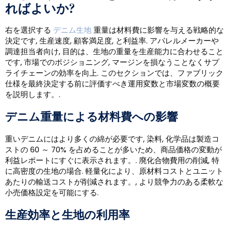
ればよいか?
右を選択する
デニム生地
重量は材料費に影響を与える戦略的な
決定です, 生産速度, 顧客満足度, と利益率. アパレルメーカーや
調達担当者向け, 目的は、生地の重量を生産能力に合わせること
です, 市場でのポジショニング, マージンを損なうことなくサプ
ライチェーンの効率を向上. このセクションでは、ファブリック
仕様を最終決定する前に評価すべき運用変数と市場変数の概要
を説明します。.
デニム重量による材料費への影響
重いデニムにはより多くの綿が必要です, 染料, 化学品は製造コ
ストの 60 ～ 70% を占めることが多いため、商品価格の変動が
利益レポートにすぐに表示されます。. 廃化合物費用の削減, 特
に高密度の生地の場合. 軽量化により、原材料コストとユニット
あたりの輸送コストが削減されます。, より競争力のある柔軟な
小売価格設定を可能にする.
生産効率と生地の利用率