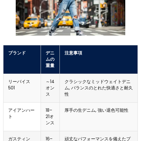
ブランド
デニ
注意事項
ムの
重量
リーバイス
～14
クラシックなミッドウェイトデニ
501
オン
ム, バランスのとれた快適さと耐久
ス
性
アイアンハー
18–
厚手の生デニム, 強い退色可能性
ト
21オ
ンス
ガスティン
16–
頑丈なパフォーマンスを備えたプ