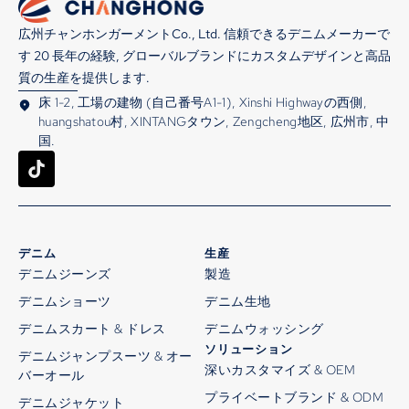
広州チャンホンガーメントCo., Ltd. 信頼できるデニムメーカーで
す 20 長年の経験, グローバルブランドにカスタムデザインと高品
質の生産を提供します.
床 1-2, 工場の建物 (自己番号A1-1), Xinshi Highwayの西側,
huangshatou村, XINTANGタウン, Zengcheng地区, 広州市, 中
国.
デニム
生産
デニムジーンズ
製造
デニムショーツ
デニム生地
デニムスカート & ドレス
デニムウォッシング
ソリューション
デニムジャンプスーツ & オー
深いカスタマイズ & OEM
バーオール
プライベートブランド & ODM
デニムジャケット