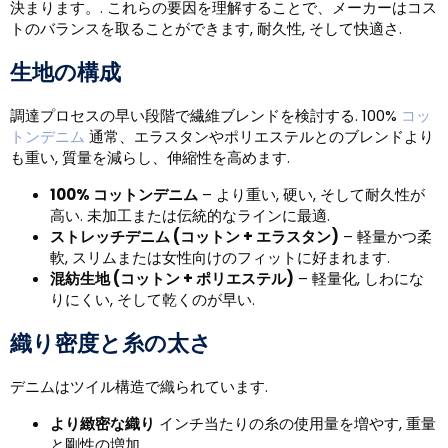
決まります。. これらの要因を理解することで、メーカーはコス
トのバランスを取ることができます, 耐久性, そして快適さ.
生地の構成
調達プロセスの早い段階で繊維ブレンドを検討する. 100%
コッ
トンデニム
通常、エラスタンやポリエステルとのブレンドより
も重い, 質量を減らし、伸縮性を高めます.
100% コットンデニム
– より重い, 硬い, そして耐久性が
高い. 未加工または伝統的なラインに最適.
ストレッチデニム (コットン + エラスタン)
– 軽量かつ柔
軟, スリムまたは女性向けのフィットに好まれます.
混紡生地 (コットン + ポリエステル)
– 軽量化, しわにな
りにくい, そして乾くのが早い.
織り密度と糸の太さ
デニムはツイル構造で織られています.
より緻密な織り
インチ当たりの糸の使用量を増やす, 重量
と剛性の増加.