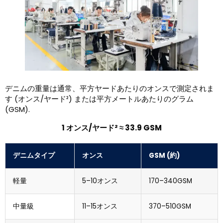
デニムの重量は通常、平方ヤードあたりのオンスで測定されま
す (オンス/ヤード²) または平方メートルあたりのグラム
(GSM).
1 オンス/ヤード² ≈ 33.9 GSM
デニムタイプ
オンス
GSM (約)
軽量
5–10オンス
170–340GSM
中量級
11–15オンス
370–510GSM