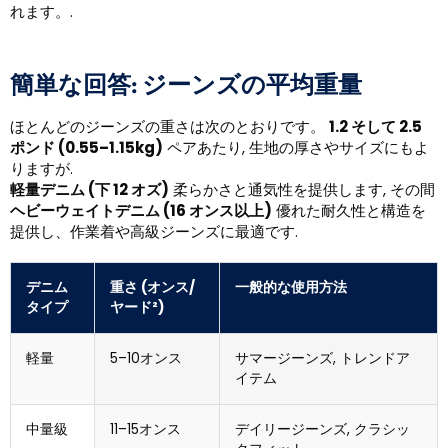
れます。.
簡単な回答: ジーンズの平均重量
ほとんどのジーンズの重さは次のとおりです。
1.2 そして 2.5
ポンド (0.55–1.15kg)
ペアあたり, 生地の厚さやサイズにもよ
りますが.
軽量デニム (下 12 オズ)
柔らかさと通気性を提供します, その間
ヘビーウェイトデニム (16 オンス以上)
優れた耐久性と構造を
提供し、作業着や高級ジーンズに最適です.
デニム
重さ (オンス/
一般的な使用方法
タイプ
ヤード²)
軽量
5–10オンス
サマージーンズ, トレンドア
イテム
中量級
11–15オンス
デイリージーンズ, クラシッ