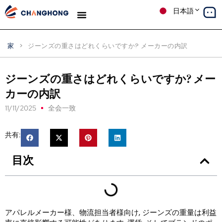
日本語
デニム
生産
ソリューション
ケーススタディ
私たちについて
ブログ
家
>
ジーンズの重さはどれくらいですか? メーカーの内訳
ジーンズの重さはどれくらいですか? メー
カーの内訳
11/11/2025
全会一致
共有:
目次
アパレルメーカー様、物流担当者様向け, ジーンズの重量は利益