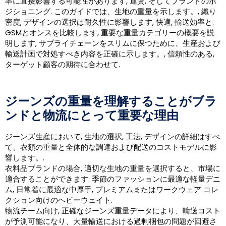
率に直接影響する可能性があります, 運賃, そしてブランドのポ
ジショニング. このガイドでは、生地の重量を示します。, 織り
密度, デザインの選択は耐久性に影響します, 快適, 輸送効率と.
GSMとオンスを比較します, 重要な重量カテゴリーの概要を説
明します, サプライチェーンをスリムに保つために、生産および
輸送計画で対処すべき内容を正確に示します。, 信頼性のある,
ターゲット顧客の期待に合わせて.
ジーンズの重量を理解することがブラ
ンドと物流にとって重要な理由
ジーンズ生産において, 生地の選択, 工法, デザインの詳細はすべ
て、衣類の重量と全体的な調達および配送のコストモデルに影
響します。.
衣料品ブランドの場合, 適切な生地の重量を選択すると、市場に
適合することができます: 季節のファッションに最適な軽量デニ
ム, 日常着に最適な中厚手, プレミアムまたはワークウェア コレ
クション向けのヘビーウェイト.
物流チーム向け, 正確なジーンズ重量データにより、輸送コスト
が予測可能になり、大量輸送における過剰梱包の問題が回避さ