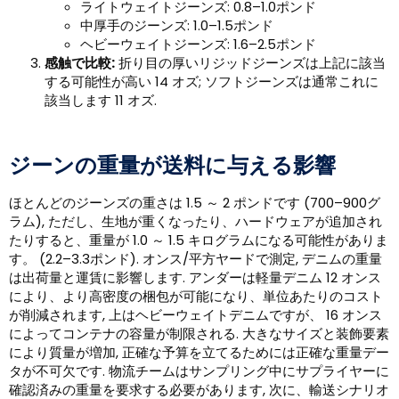
ライトウェイトジーンズ: 0.8–1.0ポンド
中厚手のジーンズ: 1.0–1.5ポンド
ヘビーウェイトジーンズ: 1.6–2.5ポンド
感触で比較:
折り目の厚いリジッドジーンズは上記に該当
する可能性が高い 14 オズ; ソフトジーンズは通常これに
該当します 11 オズ.
ジーンの重量が送料に与える影響
ほとんどのジーンズの重さは 1.5 ～ 2 ポンドです (700–900グ
ラム), ただし、生地が重くなったり、ハードウェアが追加され
たりすると、重量が 1.0 ～ 1.5 キログラムになる可能性がありま
す。 (2.2–3.3ポンド). オンス/平方ヤードで測定, デニムの重量
は出荷量と運賃に影響します. アンダーは軽量デニム 12 オンス
により、より高密度の梱包が可能になり、単位あたりのコスト
が削減されます, 上はヘビーウェイトデニムですが、 16 オンス
によってコンテナの容量が制限される. 大きなサイズと装飾要素
により質量が増加, 正確な予算を立てるためには正確な重量デー
タが不可欠です. 物流チームはサンプリング中にサプライヤーに
確認済みの重量を要求する必要があります, 次に、輸送シナリオ