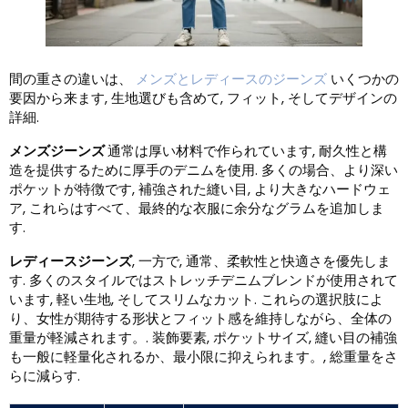
間の重さの違いは、
メンズとレディースのジーンズ
いくつかの
要因から来ます, 生地選びも含めて, フィット, そしてデザインの
詳細.
メンズジーンズ
通常は厚い材料で作られています, 耐久性と構
造を提供するために厚手のデニムを使用. 多くの場合、より深い
ポケットが特徴です, 補強された縫い目, より大きなハードウェ
ア, これらはすべて、最終的な衣服に余分なグラムを追加しま
す.
レディースジーンズ
, 一方で, 通常、柔軟性と快適さを優先しま
す. 多くのスタイルではストレッチデニムブレンドが使用されて
います, 軽い生地, そしてスリムなカット. これらの選択肢によ
り、女性が期待する形状とフィット感を維持しながら、全体の
重量が軽減されます。. 装飾要素, ポケットサイズ, 縫い目の補強
も一般に軽量化されるか、最小限に抑えられます。, 総重量をさ
らに減らす.