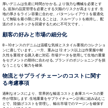
厚いデニムは生産に時間がかかる, より強力な機械を必要とす
る, 追加の品質管理を必要とする欠陥のリスクが高まります. 生
地の厚さをライン容量に合わせ、パターンレイアウトを最適化
して無駄を最小限に抑えることは、スループットを維持し、配
送のボトルネックを回避するために不可欠です。.
顧客の好みと市場の細分化
8～10オンスのデニムは温暖な気候とスタイル重視のコレクショ
ンに適しています。, 一方、重みは 12 オンス以上は作業服や耐
久性を重視する購入者に対応. 市場データを使用して生地の重量
をセグメントの期待に合わせる, ブランドのポジショニングを損
なうことなく魅力を確保.
物流とサプライチェーンのコストに関す
る考慮事項
過剰なオンスにより、世界的な輸送コストと倉庫スペースの要
件が増加します. 生地重量をサプライチェーン計画に組み込むこ
とで、陸揚げコストを管理し、輸出市場でのマージンを確保す