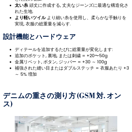
太い糸
頑丈に作成する, 丈夫なジーンズに最適な構造化さ
れた生地.
より軽いツイル
より細い糸を使用し、柔らかな手触りを
実現, 衣服の総重量を減らす.
設計機能とハードウェア
ディテールを追加するたびに総重量が変化します:
追加のポケット, 裏地, または刺繍 = +20〜50g
金属リベット, ボタン, ジッパー = +30 ～ 100g
補強された縫い目またはダブルステッチ = 衣服あたり +3
～ 5% 増加
デニムの重さの測り方 (GSM 対. オン
ス)