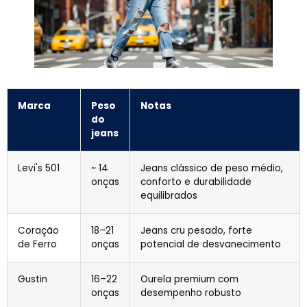
Marca
Peso
Notas
do
jeans
Levi's 501
~ 14
Jeans clássico de peso médio,
onças
conforto e durabilidade
equilibrados
Coração
18–21
Jeans cru pesado, forte
de Ferro
onças
potencial de desvanecimento
Gustin
16–22
Ourela premium com
onças
desempenho robusto