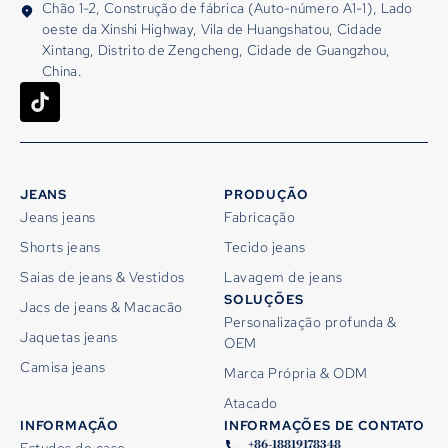
Chão 1-2, Construção de fábrica (Auto-número A1-1), Lado
oeste da Xinshi Highway, Vila de Huangshatou, Cidade
Xintang, Distrito de Zengcheng, Cidade de Guangzhou,
China.
JEANS
PRODUÇÃO
Jeans jeans
Fabricação
Shorts jeans
Tecido jeans
Saias de jeans & Vestidos
Lavagem de jeans
SOLUÇÕES
Jacs de jeans & Macacão
Personalização profunda &
Jaquetas jeans
OEM
Camisa jeans
Marca Própria & ODM
Atacado
INFORMAÇÃO
INFORMAÇÕES DE CONTATO
+86-18819178348
Estudos de caso