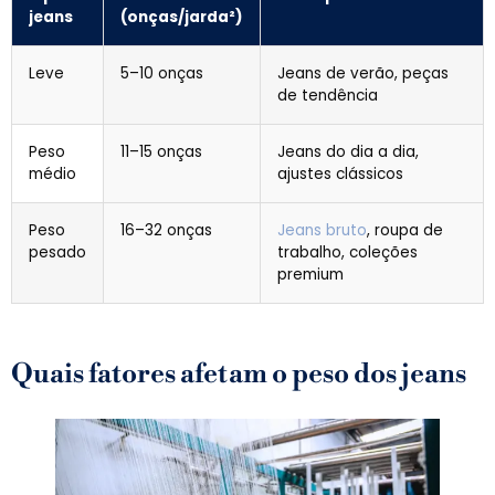
jeans
(onças/jarda²)
Leve
5–10 onças
Jeans de verão, peças
de tendência
Peso
11–15 onças
Jeans do dia a dia,
médio
ajustes clássicos
Peso
16–32 onças
Jeans bruto
, roupa de
pesado
trabalho, coleções
premium
Quais fatores afetam o peso dos jeans