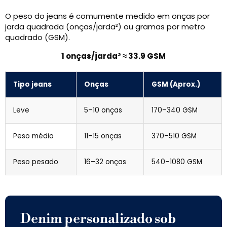
O peso do jeans é comumente medido em onças por
jarda quadrada (onças/jarda²) ou gramas por metro
quadrado (GSM).
1 onças/jarda² ≈ 33.9 GSM
Tipo jeans
Onças
GSM (Aprox.)
Leve
5–10 onças
170–340 GSM
Peso médio
11–15 onças
370–510 GSM
Peso pesado
16–32 onças
540–1080 GSM
Denim personalizado sob