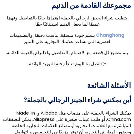
جموعتك القادمة من الدنيم
يتطلب شراء الجينز الرجالي بالجملة اهتمامًا حادًا بالتفاصيل وفهمًا
عميقًا لما يجعل الدنيم استثنائيًا حقًا.
Changhong
يسلم جودة متسقة, يناسب دقيقة, والتصميمات
العصرية التي تساعد علامتك التجارية على التميز.
يتم تصنيع كل قطعة مع الاهتمام بالتفاصيل والالتزام بالقيمة الدائمة.
👉اتصل بنا اليوم لتبدأ رحلة التوريد الواثقة.
لأسئلة الشائعة
ين يمكنني شراء الجينز الرجالي بالجملة?
يمكنك الشراء بالجملة على منصات مثل Alibaba وMade-in-
China.com, أو طلب عينات صغيرة على AliExpress. يمكن للصفقات
لمباشرة مع العلامات التجارية أو مصانع العلامات التجارية الخاصة
حضور المعارض التجارية أن توفر مزيدًا من التخصيص والتواصل