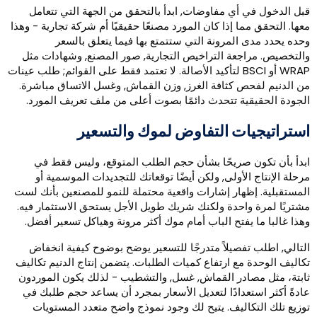
بل الدخول في أي مفاوضات, ابدأ بالتحقق من الجهة التي تتعامل
عها. التحقق مما إذا كان المورد مصنعًا حقيقيًا أم شركة تجارية - وهذا
حده يحدد مدى المرونة التي ستتمتع بها فيما يتعلق بالسعر
التخصيص. مراجعة التراخيص التجارية, صور المصنع, وشهادات مثل
WRAP أو BSCI لتأكيد الأصالة. لا تعتمد فقط على القوائم; طلب عينات
ن الدنيم لفحص كثافة الغرز, وزن القماش, وغسل الاتساق مباشرة.
لجودة الحقيقية تتحدث دائمًا بصوت أعلى من ملف تعريف المورد.
ستراتيجيات التفاوض لموك والتسعير
بدأ بأن تكون صريحًا بشأن حجم الطلب المتوقع، وليس فقط في
رحلة الإنتاج الأولى, ولكن أيضًا توقعاتك للتجديدات الموسمية أو
لمستقبلية. إظهار إشارات واقعية محتملة للنمو للمصنعين بأنك لست
شتريًا لمرة واحدة ولكنك شريك طويل الأجل يستحق الاستثمار فيه.
هذا غالبا ما يفتح الباب أمام موك أكثر مرونة وهياكل تسعير أفضل.
لتالي, اطلب تفصيلاً متدرجًا للتسعير يوضح بوضوح كيفية انخفاض
كاليف الوحدة مع ارتفاع كميات الطلبات. يتضمن إنتاج الدنيم تكاليف
ابتة، مثل مصادر القماش, غسل, والتشطيب - لذلك يكون الموردون
ادةً أكثر استعدادًا لتعديل الأسعار بمجرد أن يساعد حجم طلبك في
وزيع تلك التكاليف. يتيح لك وجود نموذج واضح متعدد المستويات