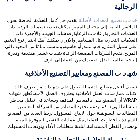
لرجالية
دمات تصنيع المعدات الأصلية
تقديم حل كامل للعلامة الخاصة يحول
لملابس العامة إلى منتجك المميز. يمكنك تحديد تسميات الرقبة ذات
لعلامات التجارية, علامات الرعاية, فلاشات الجيب, والأجهزة ذات
لعلامات التجارية مثل المسامير والأزرار. يمكنك أيضًا اختيار نوع الدنيم.
لى سبيل المثال, خام, تمتد, أو حاشية, وتناسب تمامًا من النحيف إلى
لمريح. تقدم الشركات المصنعة الرائدة تقنيات غسيل متقدمة وقدرة
نتاجية عالمية لنقل تصميمك من العينة إلى الرف.
هادات المصنع ومعايير التصنيع الأخلاقية
سعى أفضل مصانع الدنيم للحصول على شهادات من طرف ثالث
إثبات ممارسات العمل الأخلاقية وظروف العمل الآمنة. تُظهر شهادة
WRAP أن المصنع يفي بالمعايير المدققة ويساعد في تقليل مخاطر
لسلة التوريد. كما يدعم تحديد المصادر من الشركاء المعتمدين
لمطالبات التسويقية حول الإنتاج المسؤول. تربط العديد من المصانع
لشهادة بالخطوات العملية, مثل عمليات الغسيل الموفرة للمياه
مصادر القطن المستدامة, لتلبية متطلبات الأداء وتوقعات المستهلك.