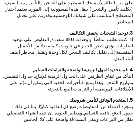
لى متن الطائرة) يمنحك السيطرة على الشحن والتأمين, بينما سيف
يكلف, تأمين, والشحن) ينقل هذه المسؤولية إلى المورد. يعتمد اختيار
لمصطلح المناسب على شبكتك اللوجستية وقدرتك على تحمل
لمخاطر.
ت لخفض التكاليف
إذا كنت تطلب أنماطًا أو وحدات SKU متعددة, التفاوض على توحيد
لحاويات. يؤدي شحن الجينز في حاويات كاملة بدلاً من الأحمال
لمقسمة إلى تقليل تكاليف الشحن لكل وحدة وتقليل مخاطر التلف
ثناء النقل.
ية الواضحة والتزامات التسليم
لتأكد من اتفاق الطرفين على الجداول الزمنية للإنتاج, جداول التفتيش,
تواريخ الشحن. وهذا يمنع التأخيرات الخفية التي يمكن أن تؤثر على
لإطلاقات الموسمية أو التزامات البيع بالتجزئة.
ئق لتأمين شروطك
مجرد الانتهاء من المفاوضات, ضع كل اتفاقية كتابيًا، بما في ذلك
دول الدفع, نافذة التسليم, ومعايير الجودة. إن عقد الشراء التفصيلي
قلل من النزاعات ويبقي المساءلة واضحة على كلا الجانبين.