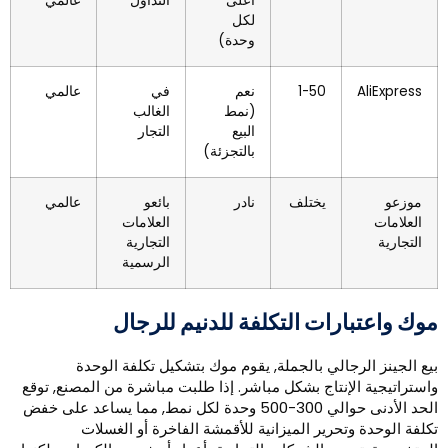
أعلى
التداول
عالمي
لكل
وحدة)
AliExpress
1-50
نعم
في
عالمي
(نمط
الغالب
البيع
التجار
بالتجزئة)
موزعو
يختلف
نادر
بائعو
عالمي
العلامات
العلامات
التجارية
التجارية
الرسمية
وك واعتبارات التكلفة للدنيم للرجال
يع الجينز الرجالي بالجملة, يقوم موك بتشكيل تكلفة الوحدة
استراتيجية الإنتاج بشكل مباشر. إذا طلبت مباشرة من المصنع, توقع
الحد الأدنى حوالي 300-500 وحدة لكل نمط, مما يساعد على خفض
كلفة الوحدة وتحرير الميزانية للأقمشة الفاخرة أو الغسلات