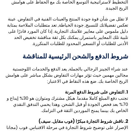
لتخطيط لاستراتيجية التوسع الخاصة بك مع الحفاظ على هوامش
لربح الجيدة.
ا تقلل من شأن قوة جودة المنتج والعينات الفنية في التفاوض. عينة
عكس تفضيلاتك للنسيج, جودة الخياطة, تعد متطلبات الملاءمة بمثابة
ليل ملموس على معايير علامتك التجارية. إذا كان المورد قادرًا على
لبية تلك المعايير باستمرار, يمكنك بكل ثقة مناقشة تخفيض الحد
لأدنى للطلبات أو التسعير المحدود للطلبات المتكررة.
روط الدفع والشحن الرئيسية للمناقشة
ند شراء الجينز الرجالي بالجملة, يعد الدفع والخدمات اللوجستية
جالين مهمين حيث تؤثر مهارات التفاوض بشكل مباشر على هوامش
لربح الخاصة بك. ضع هذه النقاط في الاعتبار:
لمرنة
تجنب دفع المبلغ كاملا مقدما. هيكل مشترك ومتوازن هو 30% إيداع و
70% بعد فحص الجودة أو قبل الشحن. وهذا يحمي التدفق النقدي
لخاص بك بينما يمنح الموردين الثقة في التزامك.
ًا (فوب مقابل. سيف)
لإصرار على توضيح شروط التجارة في مرحلة الاقتباس. فوب (مجانا