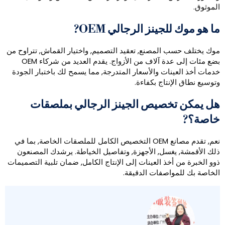
لموثوق.
ا هو موك للجينز الرجالي OEM?
وك يختلف حسب المصنع, تعقيد التصميم, واختيار القماش, تتراوح من
بضع مئات إلى عدة آلاف من الأزواج. يقدم العديد من شركاء OEM
دمات أخذ العينات والأسعار المتدرجة, مما يسمح لك باختبار الجودة
توسيع نطاق الإنتاج بكفاءة.
ل يمكن تخصيص الجينز الرجالي بملصقات
اصة؟?
نعم, تقدم مصانع OEM التخصيص الكامل للملصقات الخاصة, بما في
لك الأقمشة, يغسل, الأجهزة, وتفاصيل الخياطة. يرشدك المصنعون
وو الخبرة من أخذ العينات إلى الإنتاج الكامل, ضمان تلبية التصميمات
لخاصة بك للمواصفات الدقيقة.