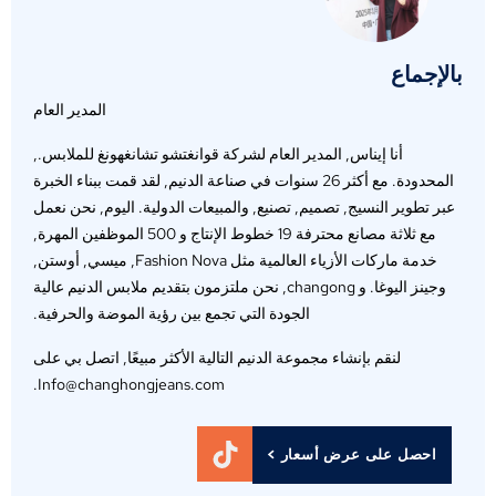
بالإجماع
المدير العام
أنا إيناس, المدير العام لشركة قوانغتشو تشانغهونغ للملابس.,
المحدودة. مع أكثر 26 سنوات في صناعة الدنيم, لقد قمت ببناء الخبرة
عبر تطوير النسيج, تصميم, تصنيع, والمبيعات الدولية. اليوم, نحن نعمل
مع ثلاثة مصانع محترفة 19 خطوط الإنتاج و 500 الموظفين المهرة,
خدمة ماركات الأزياء العالمية مثل Fashion Nova, ميسي, أوستن,
وجينز اليوغا. و changong, نحن ملتزمون بتقديم ملابس الدنيم عالية
الجودة التي تجمع بين رؤية الموضة والحرفية.
لنقم بإنشاء مجموعة الدنيم التالية الأكثر مبيعًا, اتصل بي على
Info@changhongjeans.com.
احصل على عرض أسعار >