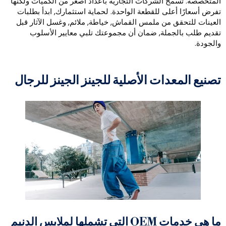
لمتخصصة. تسمح الشركات التجارية بأعداد أصغر من الكميات ولكنها
فرض أسعارًا أعلى للقطعة الواحدة. لحماية استثمارك, ابدأ بطلبات
لعينات للتحقق من ملمس القماش, خياطة, ملائم, وغسل الآثار قبل
قديم طلب بالجملة, ضمان أن مجموعتك تلبي معايير الأسلوب
الجودة.
صنيع المعدات الأصلية للجينز الجينز للرجال
ما هي خدمات OEM التي تشملها لملابس الدنيم