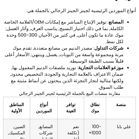
نواع الموردين الرئيسية لجينز الجينز الرجالي بالجملة هي:
المصانع
: توفير الإنتاج المباشر مع إمكانات OEM/العلامة الخاصة
الكاملة, بما في ذلك اختيار النسيج, يناسب العرف, وآثار الغسل;
موك عادة ما تكون أعلى, في كثير من الأحيان 300-500 وحدة
لكل نمط.
شركات التداول
: مصدر الدنيم من مصانع متعددة, تقدم موك
مرنة ومجموعة واسعة من النوبات, يغسل, وينتهي; الأسعار أعلى
قليلاً بسبب الطبقة الوسيطة.
موزعو العلامات التجارية
: توريد ملصقات الدنيم المعمول بها,
ضمان الاعتراف بالعلامة التجارية والجودة; التخصيص محدود,
ولكنها مثالية لتجار التجزئة الذين يبحثون عن أنماط مثبتة مع
طلب السوق.
مقارنة منصات البيع بالجملة الرئيسية لجينز الجينز الرجالي
منصة
نطاق
توافر
أنواع
المناطق
موك
العينة
الموردين
الأولية
علي بابا
100-
نعم
المصانع,
الصين,
1000+
(تكلفة
شركات
المكسيك,