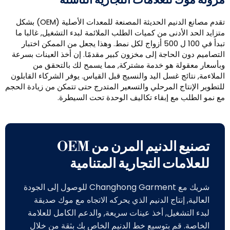
رونة موك للعلامات التجارية الناشئة
تقدم مصانع الدنيم الحديثة المصنعة للمعدات الأصلية (OEM) بشكل
تزايد الحد الأدنى من كميات الطلب الملائمة لبدء التشغيل, غالبا ما
تبدأ في 100 ل 500 أزواج لكل نمط. وهذا يجعل من الممكن اختبار
لتصاميم دون الحاجة إلى مخزون كبير مقدمًا. إن أخذ العينات بسرعة
بأسعار معقولة هو خدمة مشتركة, مما يسمح لك بالتحقق من
لملاءمة, نتائج غسل اليد والنسيج قبل القياس. يوفر الشركاء القابلون
لتطوير الإنتاج المرحلي والتسعير المتدرج حتى تتمكن من زيادة الحجم
ع نمو الطلب مع إبقاء تكاليف الوحدة تحت السيطرة.
تصنيع الدنيم المرن من OEM
للعلامات التجارية المتنامية
شريك مع Changhong Garment للوصول إلى الجودة
العالية, إنتاج الدنيم الذي يحركه الاتجاه مع موك صديقة
لبدء التشغيل, أخذ عينات سريعة, والدعم الكامل للعلامة
الخاصة. قم بتوسيع خط الدنيم الخاص بك بثقة من خلال