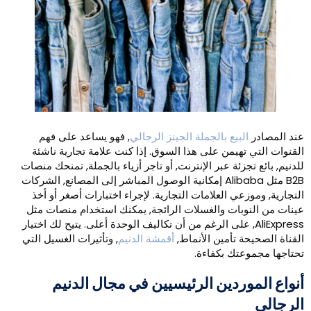
ند المصادر
البيع بالجملة الجينز الرجالي
, فهو يساعد على فهم
لقنوات التي تهيمن على هذا السوق. إذا كنت علامة تجارية ناشئة
لدنيم, بائع تجزئة عبر الإنترنت, أو تاجر أزياء بالجملة, تمنحك منصات
B2B مثل Alibaba إمكانية الوصول المباشر إلى المصانع, الشركات
لتجارية, وموزعي العلامات التجارية. لإجراء اختبارات أصغر أو أخذ
ينات من النوبات والغسلات الرائجة, يمكنك استخدام منصات مثل
AliExpress, على الرغم من أن تكاليف الوحدة أعلى. يتيح لك اختيار
لقناة الصحيحة تأمين الأنماط,
أقمشة الدنيم
, وتأثيرات الغسيل التي
حتاجها مجموعتك بكفاءة.
نواع الموردين الرئيسيين في مجال الدنيم
لرجالي