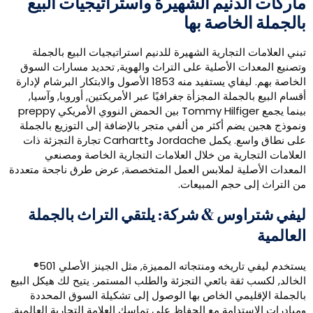
اركات الدنيم الشهيرة واستراتيجيات البيع
الجملة الخاصة بها
بني العلامات التجارية الشهيرة للدنيم استراتيجيات البيع بالجملة
تصنيع المعدات الأصلية على التراث والهوية, تحديد مسارات السوق
الخاصة بهم. ليفاي يستفيد منه 1853 الأصول والابتكار البرشام لإدارة
قسام البيع بالجملة المجزأة جغرافيًا عبر الأمريكتين, أوروبا, وآسيا,
بينما يجمع Tommy Hilfiger بين الحمض النووي الأمريكي preppy
نموذج هجين يضم أكثر من ألفي متجر بالإضافة إلى التوزيع بالجملة
على نطاق واسع. يكمل Jordache وCarhartt تجارة التجزئة ذات
لعلامات التجارية من خلال العلامات التجارية الخاصة ومصنعي
لمعدات الأصلية لملابس العمل المتخصصة, عرض طرق ناجحة متعددة
ن التراث إلى حجم المبيعات.
يفي شتراوس & شركة: يلتقي التراث بالجملة
لعالمية
يستخدم ليفي تاريخه ومنتجاته المميزة, مثل الجينز الأصلي 501®
لخالد, لكسب ثقة بائعي التجزئة والطلب المستمر. يتيح لك هيكل البيع
الجملة الإقليمي الخاص بها الوصول إلى تشكيلة السوق المحددة
مبادرات الاستدامة مع الحفاظ على تماسك العلامة التجارية العالمية.