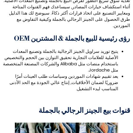
غذية سوق سريع التطور لفرص البيع بالجملة وتصنيع المعدات الأصلية.
ثناء استكشاف خيارات المصادر, سيساعدك فهم القنوات المتاحة
معايير التصنيع على اتخاذ قرارات أكثر ذكاءً. سيوضح لك هذا الدليل
رق الحصول على الجينز الرجالي بالجملة وكيفية التفاوض مع
لموردين.
ؤى رئيسية للبيع بالجملة & المشترين OEM
يتيح توريد سراويل الجينز الرجالية بالجملة وتصنيع المعدات
الأصلية للعلامات التجارية تحقيق التوازن بين الحجم والتخصيص
باستخدام منصات مثل Alibaba والشركات المصنعة المتخصصة
مثل Jordache.
يعد تقييم شهادات الموردين وسياسات طلب العينات أمرًا
ضروريًا لضمان الأخلاقيات, إنتاج عالي الجودة مع الحد الأدنى
المناسب لبدء التشغيل.
نوات بيع الجينز الرجالي بالجملة