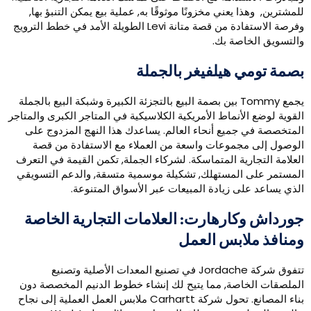
لمشترين, وهذا يعني مخزونًا موثوقًا به, عملية بيع يمكن التنبؤ بها,
وفرصة الاستفادة من قصة متانة Levi الطويلة الأمد في خطط الترويج
التسويق الخاصة بك.
صمة تومي هيلفيغر بالجملة
يجمع Tommy بين بصمة البيع بالتجزئة الكبيرة وشبكة البيع بالجملة
لقوية لوضع الأنماط الأمريكية الكلاسيكية في المتاجر الكبرى والمتاجر
لمتخصصة في جميع أنحاء العالم. يساعدك هذا النهج المزدوج على
لوصول إلى مجموعات واسعة من العملاء مع الاستفادة من قصة
لعلامة التجارية المتماسكة. لشركاء الجملة, تكمن القيمة في التعرف
لمستمر على المستهلك, تشكيلة موسمية متسقة, والدعم التسويقي
لذي يساعد على زيادة المبيعات عبر الأسواق المتنوعة.
ورداش وكارهارت: العلامات التجارية الخاصة
منافذ ملابس العمل
تتفوق شركة Jordache في تصنيع المعدات الأصلية وتصنيع
لملصقات الخاصة, مما يتيح لك إنشاء خطوط الدنيم المخصصة دون
بناء المصانع. تحول شركة Carhartt ملابس العمل العملية إلى نجاح