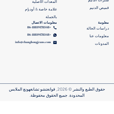
المعدات الأصلية
قميص الدنيم
علامة خاصة & أوديإم
بالجملة
معلومة
معلومات الاتصال
+86-18819178348
دراسات الحالة
+86-18819178348
معلومات عنا
info@changhongjeans.com
المدونات
حقوق الطبع والنشر © 2026, قوانغتشو تشانغهونغ الملابس
المحدودة. جميع الحقوق محفوظة.