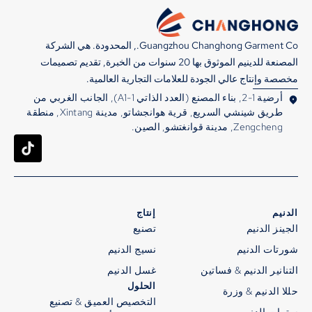
Guangzhou Changhong Garment Co., المحدودة. هي الشركة
المصنعة للدينيم الموثوق بها 20 سنوات من الخبرة, تقديم تصميمات
مخصصة وإنتاج عالي الجودة للعلامات التجارية العالمية.
أرضية 1-2, بناء المصنع (العدد الذاتي A1-1), الجانب الغربي من
طريق شينشي السريع, قرية هوانجشاتو, مدينة Xintang, منطقة
Zengcheng, مدينة قوانغتشو, الصين.
الدنيم
إنتاج
الجينز الدنيم
تصنيع
شورتات الدنيم
نسيج الدنيم
التنانير الدنيم & فساتين
غسل الدنيم
الحلول
حللا الدنيم & وزرة
التخصيص العميق & تصنيع
سترات الدنيم