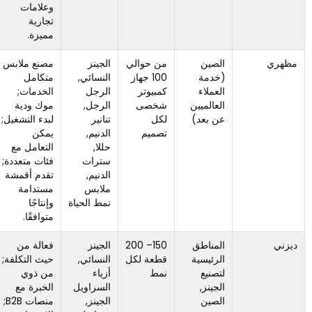
وعلامات
تجارية
مميزة.
الصين
من حوالي
الجينز
مصنع ملابس
كمصنع
(خدمة
100 جهاز
النسائي,
متكامل
متعدد
العملاء
كمبيوتر
الرجل
الخدمات;
الفئات,
العالميين
شخصى
الرجل,
موك ودية
يتطلب حزم
عن بعد)
لكل
تنانير
لبدء التشغيل;
تقنية
تصميم
الدنيم,
يمكن
واضحة
حللا,
التعامل مع
ومواصفات
سترات
فئات متعددة;
الدنيم
الدنيم,
تقدم أقمشة
لتحقيق
ملابس
مستدامة
نتائج مثالية.
نمط الحياة
وإنتاجًا
متوافقًا.
المناطق
150– 200
الجينز
فعالة من
أكثر
الرئيسية
قطعة لكل
النسائي,
حيث التكلفة;
مدفوعة
لتصنيع
نمط
أزياء
من ذوي
بالسعر;
الجينز,
السراويل
الخبرة مع
يجب أن
الصين
الجينز,
منصات B2B;
تحدد