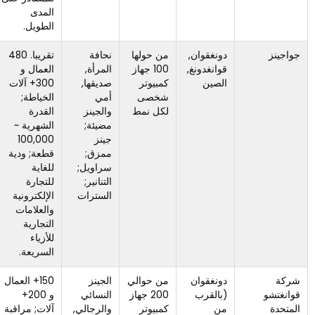
المدى
الطويل.
دونغقوان,
من حولها
نحافة
تقريبا. 480
يتم وضعها
قوانغدونغ,
100 جهاز
المرأة,
العمال و
بشكل أكبر
الصين
كمبيوتر
صديقها,
300+ آلات
لقطاعات
شخصى
أمي
الخياطة;
القيمة
لكل نمط
والجينز
القدرة
والأزياء
مضيئة;
الشهرية ~
مقارنةً
جينز
100,000
بنقاط
ممزق;
قطعة; ودية
الأسعار
سراويل;
للغاية
الفاخرة.
التنانير;
للتجارة
السترات
الإلكترونية
والعلامات
التجارية
للأزياء
السريعة.
دونغقوان
من حوالي
الجينز
150+ العمال
الأمثل
(بالقرب
200 جهاز
النسائي
و 200+
للطلبات
من
كمبيوتر
والرجالي,
آلات; مراقبة
الصغيرة