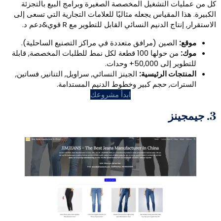
التشغيل المخصصة الصغيرة وبرامج البيع بالتجزئة
مقياس يجعله مثاليًا للعلامات التجارية التي تسعى إلى
دنيم النسائي القابل للتطوير مع R قوي&دعم د.
صين (مرافق متعددة في مراكز التصنيع الساحلية).
من حولها 100 قطعة لكل نمط للطلبات المخصصة, قابلة
5+ وحدات.
 الرئيسية:
الجينز النسائي, سراويل, التنانير, فساتين,
, حجم كبير وخطوط الدنيم المستدامة.
ابدأ مشروعك