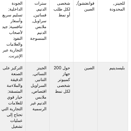
قوانغتشو),
شخصى
سترات
الجودة
والمتوسطة;
الصين
لكل طلب
الدنيم,
الداخلية;
كبيرة جدًا,
أو نمط
فساتين,
تسليم سريع
تحتاج
سراويل,
وأسعار
البرامج
ملابس
تنافسية; جيد
الجارية إلى
الدنيم
لأصحاب
تخطيط
المنسوجة
النفوذ
مبكر
والعلامات
للقدرات.
التجارية عبر
الإنترنت.
الصين
حول 200
الجينز
التركيز على
ليست
جهاز
النسائي,
الصنعة
مثالية لموك
كمبيوتر
التنانير,
الدقيقة
منخفضة
شخصى
السراويل
والملاءمة
للغاية أو
لكل نمط
اقتصاص,
المتسقة;
أعداد عالية
ملابس
خيار قوي
جدًا بكميات
الدنيم غير
للعلامات
صغيرة.
الرسمية
التجارية التي
تحتاج إلى
عمليات
تشغيل