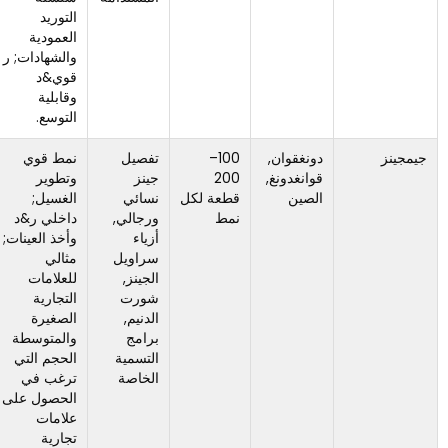
التوريد
جدًا أقل
العمودية
تخصيصًا.
والشهادات; ر
قوي&د
وقابلية
التوسع.
دونغقوان,
100–
تفصيل
نمط قوي
أقل تركيزًا
قوانغدونغ,
200
جينز
وتطوير
على
الصين
قطعة لكل
نسائي
الغسيل;
الأساسيات
نمط
ورجالي,
داخلي ر&د
ذات الحجم
أزياء
وأخذ العينات;
الكبير جدًا;
سراويل
مثالي
أكثر ملاءمة
الجينز,
للعلامات
للطلبات
شورت
التجارية
متوسطة
الدنيم,
الصغيرة
الحجم.
برامج
والمتوسطة
التسمية
الحجم التي
الخاصة
ترغب في
الحصول على
علامات
تجارية