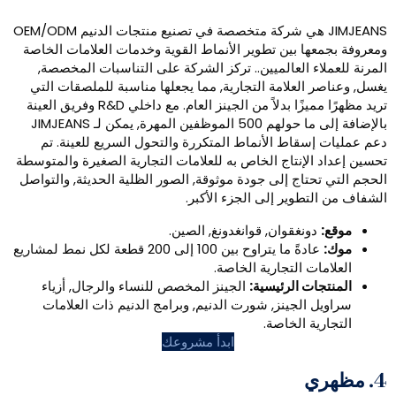
JIMJEANS هي شركة متخصصة في تصنيع منتجات الدنيم OEM/ODM
 بين تطوير الأنماط القوية وخدمات العلامات الخاصة
 العالميين.. تركز الشركة على التناسبات المخصصة,
لعلامة التجارية, مما يجعلها مناسبة للملصقات التي
تريد مظهرًا مميزًا بدلاً من الجينز العام. مع داخلي R&D وفريق العينة
بالإضافة إلى ما حولهم 500 الموظفين المهرة, يمكن لـ JIMJEANS
اط الأنماط المتكررة والتحول السريع للعينة. تم
إنتاج الخاص به للعلامات التجارية الصغيرة والمتوسطة
اج إلى جودة موثوقة, الصور الظلية الحديثة, والتواصل
وير إلى الجزء الأكبر.
غقوان, قوانغدونغ, الصين.
عادةً ما يتراوح بين 100 إلى 200 قطعة لكل نمط لمشاريع
 التجارية الخاصة.
 الرئيسية:
الجينز المخصص للنساء والرجال, أزياء
لجينز, شورت الدنيم, وبرامج الدنيم ذات العلامات
 الخاصة.
ابدأ مشروعك