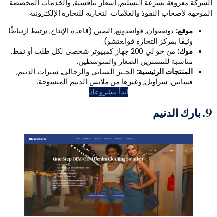
 بسرعة التسليم, أسعار تنافسية, والخدمات المخصصة
النفوذ والعلامات التجارية للتجارة الإلكترونية.
غقوان, قوانغدونغ, الصين (قاعدة الإنتاج; ترتبط ارتباطًا
مركز التجارة قوانغتشو).
من حوالي 200 جهاز كمبيوتر شخصى لكل طلب أو نمط,
للمشترين الصغار والمتوسطين.
 الرئيسية:
الجينز النسائي والرجالي, سترات الدنيم,
سراويل, وغيرها من ملابس الدنيم المنسوجة.
ابدأ مشروعك