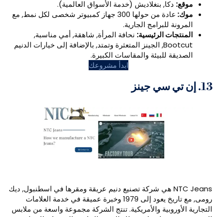
, بنغلاديش (خدمة الأسواق العالمية).
عادة من حولها 300 جهاز كمبيوتر شخصى لكل نمط, مع
للبرامج الجارية.
 الرئيسية:
نحافة المرأة, شاهقة, أمي مناسبة,
Bootcut, الجينز المتعثرة وتمتد, بالإضافة إلى خيارات الدنيم
للبيئة والمقاسات الكبيرة.
ابدأ مشروعك
NTC Jea هي شركة تصنيع دنيم عريقة ومقرها في اسطنبول, ديك
رومى, مع تاريخ يعود إلى 1979 وخبرة عميقة في خدمة العلامات
وبية والأمريكية. تنتج الشركة مجموعة واسعة من ملابس