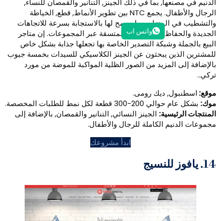
ا, بما في ذلك الجينز, التنانير والقمصان للنساء,
الرجال والأطفال. يجمع NTC بين تطوير الأنماط, قطع, الخياطة
لمنزل, مما يسمح لها بالاستجابة بسرعة للاتجاهات
واتس اب
اظ على الجودة المتسقة عبر المجموعات. إن متاجر
وشبكة التصدير الخاصة بها تجعلها جذابة بشكل خاص
ن يبحثون عن الجينز الكلاسيكي للسيدات بخمسة جيوب
لمزيد من الصور الظلية المواكبة للموضة من مورد
, ديك رومى.
ة لكل نمط للطلبات المخصصة.
سية:
الجينز النسائي, التنانير والقمصان, بالإضافة إلى
 الكاملة للرجال والأطفال.
ابدأ مشروعك