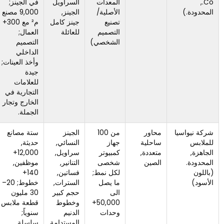
المعدات
السراويل
في الجينز;
استراتيجية
الأصلية/
الجينز,
9,000 مصنع
التصميم
تصنيع
جينز كامل
م² مع 300+
والعلامة
التصميم
للعائلة
العمال;
التجارية
الشخصي)
التصميم
بحاجة إلى
الداخلي
أن يقودها
وأخذ العينات;
المشتري.
جيدة
للعلامات
التجارية في
الخارج وتجار
الجملة.
محاور
من 100
الجينز
ستة مصانع
الأفضل
ساحلية
جهاز
النسائي,
حديثة,
للعلامات
متعددة,
كمبيوتر
سراويل,
12,000+
التجارية
الصين
شخصى
التنانير,
موظفين,
ذات خطط
لكل نمط;
فساتين,
140+
الحجم
ما يصل
السترات,
خطوط; 20–
الواضحة;
الى
حجم كبير
30 مليون
قد تبدو
50,000+
وخطوط
قطعة ملابس
الكبسولات
وحدات
الدنيم
سنوياً;
التجريبية
المستدامة
سلسلة
الصغيرة