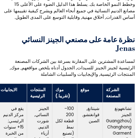
وخطط النمو الخاصة بك. يسلط هذا الدليل الضوء على الأعلى 15
لنسائية في جميع أنحاء العالم ويشرح كيفية تقييمها على
أخلاق مهنية, وقابلية التوسع على المدى الطويل.
 على مصنعي الجينز النسائي
رين على المقارنة بسرعة بين الشركات المصنعة
 الجينز للسيدات, الجدول أدناه يلخص مواقعهم, موك,
سية, والإيجابيات والسلبيات الشاملة
موقع
موك
المنتجات
الايجابيات
سلبيات
(تقريبا.)
الرئيسية
شينتانغ,
100–
الجينز
يقع في
الإنتاج
قوانغتشو,
200
النسائي,
مركز الدنيم
بشكل
الصين
قطعة لكل
شورت
الرئيسي;
رئيسي في
نمط
الدنيم,
15+ سنوات
الصين; لا
(تصنيع
أزياء
من الخبرة
تزال