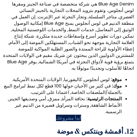
Blue Age Denim هي شركة متخصصة في صناعة الجينز ومقرها
قوم بتزويد المحلات التجارية بالجينز النسائي
السلسلة, وتجار التجزئة عبر الإنترنت. إن العمل في
منطقة الدنيم في لوس أنجلوس يمنح Blue Age إمكانية الوصول
غاسل, خدمات النمط, والخدمات اللوجستية المحلية,
طوير أسرع وإسقاطات جديدة متكررة. شبكة إنتاج
ية موجهة نحو الشباب, المستهلكين الموضة إلى الأمام,
 للراحة الممتدة والصور الظلية المواكبة للموضة.
ليين الذين يبحثون عن شريك مقيم في الولايات المتحدة
يتمتع برؤية قوية لأذواق التجزئة في أمريكا الشمالية, يوفر Blue Age
وتجديدًا موثوقًا به.
 أنجلوس, كاليفورنيا, الولايات المتحدة الأمريكية.
في كثير من الأحيان حولها 100 قطع لكل نمط لبرامج البيع
الملصقات الخاصة, اعتمادا على الترتيب.
 الرئيسية:
نحافة المرأة, ممزق, أمي وصديقها الجينز,
الشاهقة, وسترات وسراويل قصيرة من الدنيم غير
.
ابدأ مشروعك