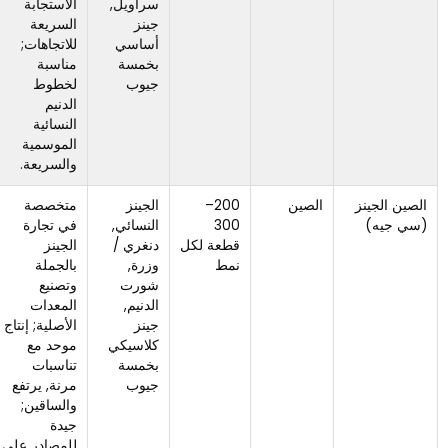
سراويل,
الاستجابة
العلامة
جينز
السريعة
التجارية
أساسي
للاتجاهات;
الاتجاه
بخمسة
مناسبة
الإبداعي
جيوب
لخطوط
طويل
الدنيم
المدى.
النسائية
الموسمية
والسريعة.
الصين
200–
الجينز
متخصصة
موك أعلى
300
النسائي,
في تجارة
من بعض
قطعة لكل
دنغري /
الجينز
المصانع
نمط
وزرة,
بالجملة
الصغيرة;
شورت
وتصنيع
أقل ملاءمة
الدنيم,
المعدات
للاختبارات
جينز
الأصلية; إنتاج
الدقيقة.
كلاسيكي
موحد مع
بخمسة
تناسبات
جيوب
مرنة, يرتفع
والساقين;
جيدة
للمصادر على