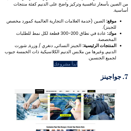
ر تنافسية وتركيز واضح على الدنيم كفئة منتجات
صين (خدمة العلامات التجارية العالمية كمورد مخصص
عادة في نطاق 200-300 قطعة لكل نمط للطلبات
ة.
 الرئيسية:
الجينز النسائي, دنغري / وزرة, شورت
وغيرها من ملابس الدنيم الكلاسيكية ذات الخمسة جيوب
لجنسين.
ابدأ مشروعك