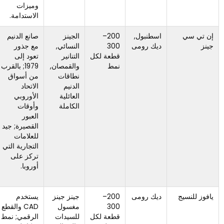
وميزات
الاستدامة.
اسطنبول,
200–
الجينز
صانع الدنيم
تكاليف
ديك رومى
300
النسائي,
مع جذور
الوحدة عادة
قطعة لكل
التنانير
تعود إلى
ما تكون
نمط
والقمصان,
1979; بالقرب
أعلى من
نطاقات
من أسواق
العديد من
الدنيم
الاتحاد
الموردين
العائلية
الأوروبي
من جنوب
الكاملة
وأوقات
آسيا
العبور
والصين;
القصيرة; جيد
أقل ملاءمة
للعلامات
لتحديد
التجارية التي
المواقع ذات
تركز على
السعر
أوروبا.
المنخفض
للغاية.
ديك رومى
200–
جينز جينز
يستخدم
تركز بشكل
300
مغسول
CAD والقطع
أساسي
قطعة لكل
للسيدات
الرقمي; نمط
على أقمشة