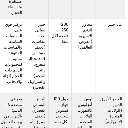
مستقرة
متوسطة
الحجم.
محاور
200–
جينز
تركيز قوي
يؤدي نطاق
الدنيم
250
نسائي
على
الحجم
الآسيوية
قطعة لكل
بعدة
المقاسات
الأوسع إلى
(العرض
نمط
مقاسات
الشاملة
زيادة
العالمي)
(نحيف,
والمناسبات
التعقيد في
مستقيم,
المتنوعة;
تخطيط
Bootcut,
مثالية
التوزيع
متعرج,
لمجموعات
والمخزون.
زائد
الدنيم ذات
الحجم)
الحجم الزائد
والسراويل
والإيجابي.
القصيرة
لوس
حول 100
الجينز
يقع في
عادة ما
أنجلوس,
جهاز
النسائي
منطقة LA
يعني الإنتاج
كاليفورنيا,
كمبيوتر
العصري
الدنيم;
في الولايات
الولايات
شخصى
(نحيف,
بالقرب من
المتحدة
المتحدة
لكل نمط
ممزق, أم,
بيوت الغسيل
تكاليف
الأمريكية
صديقها,
واستوديوهات
وحدة أعلى