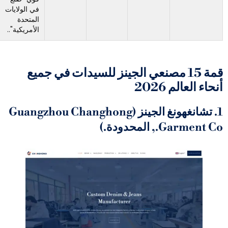
في الولايات
ومنخفضة
المتحدة
السعر.
الأمريكية"..
 15 مصنعي الجينز للسيدات في جميع
202
1. تشانغهونغ الجينز (Guangzhou Changhong
حدودة.)