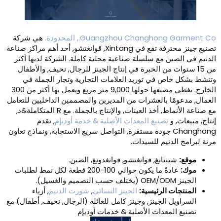
Guangzhou Changh., المحدودة.
هي شركة
تصنيع جينز محترفة تقع في Xintang, قوانغتشو, أحد أهم مراكز صناعة
ن مع سلسلة صناعية محلية كاملة. الشركة لديها أكثر
ات من الخبرة في إنتاج الجينز للرجال, نحيف, والأطفال
ص في توريد العلامات التجارية وتجار الجملة في
الخارج. يغطي مصنعها حولها 9,000 متر مربع ويعمل بها أكثر من 300
ا بالعشرات من المديرين والمصممين الداخليين للتعامل
مع صناعة الأنماط, أخذ العينات, والإنتاج بالجملة. مع R المتكاملة&د,
و
تصنيع المعدات الأصلية & خدمة أوديإم
, تقدم
Changhong جودة مستقرة, التواصل سريع الاستجابة, ونماذج تعاون
دنيم للسيدات.
تانغ, قوانغتشو, قوانغدونغ, الصين.
عادةً ما يكون حوالي 100-200 قطعة لكل نمط لطلبات
 الرئيسية:
الجينز النسائي
,
شورت الدنيم
, أزياء
 الجينز, وجينز كامل للعائلة (الرجال, نحيف, أطفال) مع
معدات الأصلية & خدمات أوديإم