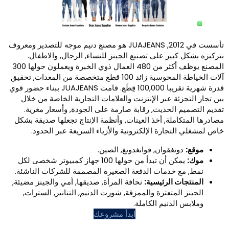
تأسست في 2012, JUAJEANS هو مصنع دنيم موجه للتصدير ومعروف
بير على تصنيع الجينز للنساء, الرجال, والاطفال.
المصنع يوظف أكثر من 480 العمال ذوي الخبرة ويعملون حولها 300
آلات الخياطة المحوسبة زائد 100 قطع متخصصة من المعدات, تحقيق
قدرة شهرية تقريبا 100,000 قِطَع. قامت JUAJEANS ببناء حضور قوي
ئة عبر الإنترنت والعلامات التجارية الخاصة من خلال
الحديث, رقابة صارمة على الجودة, وأسعار مغرية.
ملة, أخذ العينات, وأنظمة الإنتاج تجعلها صديقة بشكل
جارة الإلكترونية والأزياء السريعة عبر الحدود.
غقوان, قوانغدونغ, الصين.
يمكن أن تبدأ من حولها 100 جهاز كمبيوتر شخصى لكل
 خدمات الدفعة الصغيرة المصممة للشركات الناشئة.
 الرئيسية:
نحافة المرأة, صديقها, أمي والجينز مضيئة,
لمتعثرة والممزقة, شورت الدنيم, التنانير, السترات,
لدنيم الكاملة.
ابدأ مشروعك