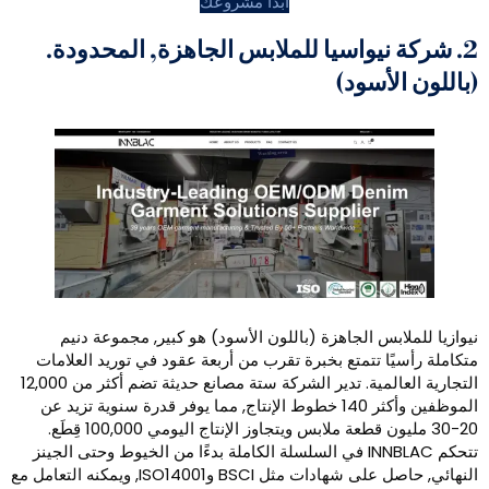
ابدأ مشروعك
يواسيا للملابس الجاهزة, المحدودة.
سود)
س الجاهزة (باللون الأسود) هو كبير, مجموعة دنيم
 تتمتع بخبرة تقرب من أربعة عقود في توريد العلامات
التجارية العالمية. تدير الشركة ستة مصانع حديثة تضم أكثر من 12,000
الموظفين وأكثر 140 خطوط الإنتاج, مما يوفر قدرة سنوية تزيد عن
20-30 مليون قطعة ملابس ويتجاوز الإنتاج اليومي 100,000 قِطَع.
تتحكم INNBLAC في السلسلة الكاملة بدءًا من الخيوط وحتى الجينز
النهائي, حاصل على شهادات مثل BSCI وISO14001, ويمكنه التعامل مع