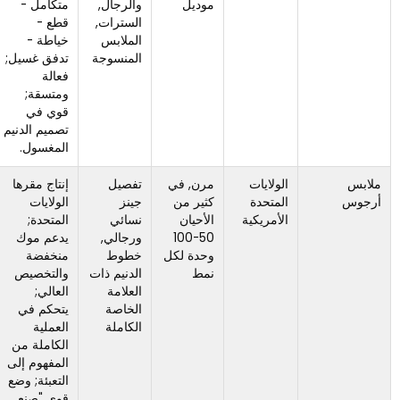
موديل
والرجال,
متكامل -
الدنيم
السترات,
قطع -
والأقمشة
الملابس
خياطة -
المغسولة;
المنسوجة
تدفق غسيل;
ليس موردًا
فعالة
واسعًا
ومتسقة;
للملابس
قوي في
متعدد
تصميم الدنيم
الفئات.
المغسول.
الولايات
مرن, في
تفصيل
إنتاج مقرها
تكاليف
المتحدة
كثير من
جينز
الولايات
الوحدة
الأمريكية
الأحيان
نسائي
المتحدة;
أعلى بكثير
50-100
ورجالي,
يدعم موك
من المصادر
وحدة لكل
خطوط
منخفضة
الخارجية;
نمط
الدنيم ذات
والتخصيص
الأفضل
العلامة
العالي;
للقسط,
الخاصة
يتحكم في
العلامات
الكاملة
العملية
التجارية
الكاملة من
البوتيكية
المفهوم إلى
وDTC بدلاً
التعبئة; وضع
من البرامج
قوي "صنع
الكبيرة جدًا