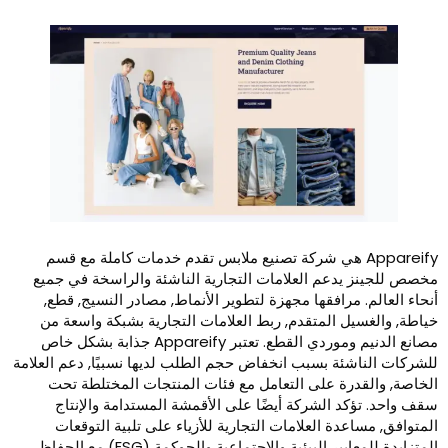
Appare هي شركة تصنيع ملابس تقدم خدمات كاملة مع قسم
دعم العلامات التجارية الناشئة والراسخة في جميع
مرافقها مجهزة لتطوير الأنماط, مصادر النسيج, قطع,
 المتقدم, ربط العلامات التجارية بشبكة واسعة من
مصانع الدنيم وموردي القطع. تعتبر Appareify جذابة بشكل خاص
ة بسبب انخفاض حجم الطلب لديها نسبيًا, دعم العلامة
رة على التعامل مع فئات المنتجات المختلطة تحت
 الشركة أيضًا على الأقمشة المستدامة والإنتاج
ة العلامات التجارية للأزياء على تلبية التوقعات
المتزايدة للمعايير البيئية والاجتماعية والحوكمة (ESG) مع الحفاظ