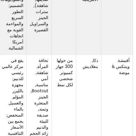
شاهقة),
التصميم;
من التصنيع
سترات
التطور
الآسيوي.
الجينز
السريع
والسراويل
والمواءمة
القصيرة
القوية مع
اتجاهات
أمريكا
الشمالية.
دكا,
من حولها
نحافة
يقع في
موك أعلى;
بنغلاديش
300 جهاز
المرأة,
مركز عالمي
أكثر ملاءمة
كمبيوتر
شاهقة,
رئيسي
للعلامات
شخصى
أمي
للدنيم;
التجارية
لكل نمط
مناسبة,
مجهزة
وتجار
Bootcut,
بالليزر
الجملة ذوي
الجينز
المؤلم
أحجام
المتعثرة
والغسيل
المبيعات
وتمتد,
بالماء
المحددة.
صديقة
المنخفض;
للبيئة
يجمع بين
والدنيم
الأسعار
زائد الحجم
التنافسية