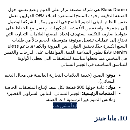
Bless Denim هي شركة مصنعة تركز على الدنيم وتضع نفسها حول
الصنعة الدقيقة وجودة المنتج المستقرة لعملاء OEM الدوليين. تعمل
بيئي الدنيم الناضج في الصين, يمكن للشركة الوصول
سعة من الأقمشة, الديكورات, ويغسل مع الحفاظ على
تكلفة. يستهدف إعداد المصنع العلامات التجارية التي
يات تشغيل موثوقة متوسطة الحجم بدلاً من طلبات
السلع الكبيرة جدًا, تحقيق التوازن بين المرونة والكفاءة. يدعم Bless
ادةً تطوير الملاءمة الفنية, الموافقات على الدرجات والغمس
ا يجعلها مناسبة للملصقات التي تعطي الأولوية
سب في الجينز النسائي.
صين (خدمة العلامات التجارية العالمية في مجال الدنيم
.
200 قطعة لكل نمط لإنتاج الملصقات الخاصة.
 الرئيسية:
الجينز النسائي, التنانير, السراويل القصيرة
لدنيم غير الرسمية ذات الصلة.
ابدأ مشروعك