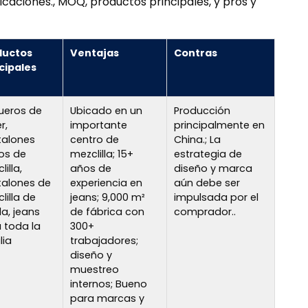
icaciones., MOQ, productos principales, y pros y
ductos
Ventajas
Contras
cipales
ueros de
Ubicado en un
Producción
r,
importante
principalmente en
talones
centro de
China.; La
os de
mezclilla; 15+
estrategia de
illa,
años de
diseño y marca
alones de
experiencia en
aún debe ser
lilla de
jeans; 9,000 m²
impulsada por el
a, jeans
de fábrica con
comprador..
 toda la
300+
lia
trabajadores;
diseño y
muestreo
internos; Bueno
para marcas y