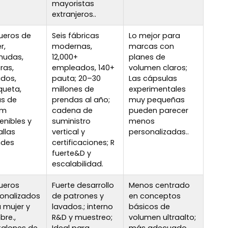
mayoristas
extranjeros..
ueros de
Seis fábricas
Lo mejor para
r,
modernas,
marcas con
mudas,
12,000+
planes de
ras,
empleados, 140+
volumen claros;
idos,
pauta; 20–30
Las cápsulas
queta,
millones de
experimentales
as de
prendas al año;
muy pequeñas
im
cadena de
pueden parecer
enibles y
suministro
menos
allas
vertical y
personalizadas..
ndes
certificaciones; R
fuerte&D y
escalabilidad.
ueros
Fuerte desarrollo
Menos centrado
onalizados
de patrones y
en conceptos
 mujer y
lavados.; interno
básicos de
re.,
R&D y muestreo;
volumen ultraalto;