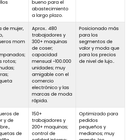
llos
bueno para el
abastecimiento
a largo plazo.
a de mujer,
Aprox.. 480
Posicionado más
o,
trabajadores y
para los
ueros mom
300+ maquinas
segmentos de
de coser;
valor y moda que
mpanados;
capacidad
para los precios
s rotos;
mensual ~100.000
de nivel de lujo..
mudas;
unidades; muy
ras;
amigable con el
queta
comercio
electrónico y las
marcas de moda
rápida.
ueros de
150+
Optimizado para
r y de
trabajadores y
pedidos
re.,
200+ maquinas;
pequeños y
quetas de
control de
medianos; muy