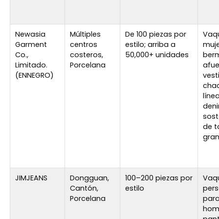
Newasia
Múltiples
De 100 piezas por
Vaq
Garment
centros
estilo; arriba a
muje
Co.,
costeros,
50,000+ unidades
ber
Limitado.
Porcelana
afue
(ENNEGRO)
vest
cha
líne
den
sost
de t
gra
JIMJEANS
Dongguan,
100–200 piezas por
Vaq
Cantón,
estilo
pers
Porcelana
para
homb