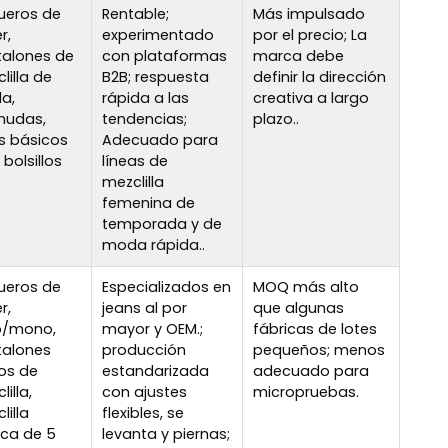
ueros de
Rentable;
Más impulsado
r,
experimentado
por el precio; La
alones de
con plataformas
marca debe
lilla de
B2B; respuesta
definir la dirección
a,
rápida a las
creativa a largo
mudas,
tendencias;
plazo..
s básicos
Adecuado para
 bolsillos
líneas de
mezclilla
femenina de
temporada y de
moda rápida..
ueros de
Especializados en
MOQ más alto
r,
jeans al por
que algunas
o/mono,
mayor y OEM.;
fábricas de lotes
talones
producción
pequeños; menos
os de
estandarizada
adecuado para
illa,
con ajustes
micropruebas.
lilla
flexibles, se
ica de 5
levanta y piernas;