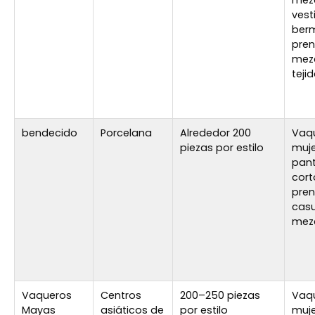
mezcl
vest
ber
pre
mezc
teji
bendecido
Porcelana
Alrededor 200
Vaq
piezas por estilo
muje
pan
cort
pre
casu
mezc
Vaqueros
Centros
200–250 piezas
Vaq
Mayas
asiáticos de
por estilo
muje