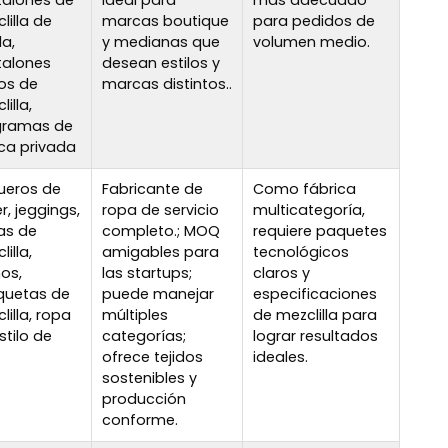
alones de
Ideal para
más adecuado
lilla de
marcas boutique
para pedidos de
a,
y medianas que
volumen medio.
talones
desean estilos y
os de
marcas distintos..
illa,
gramas de
ca privada
ueros de
Fabricante de
Como fábrica
r, jeggings,
ropa de servicio
multicategoría,
as de
completo.; MOQ
requiere paquetes
illa,
amigables para
tecnológicos
os,
las startups;
claros y
quetas de
puede manejar
especificaciones
lilla, ropa
múltiples
de mezclilla para
stilo de
categorías;
lograr resultados
ofrece tejidos
ideales.
sostenibles y
producción
conforme.