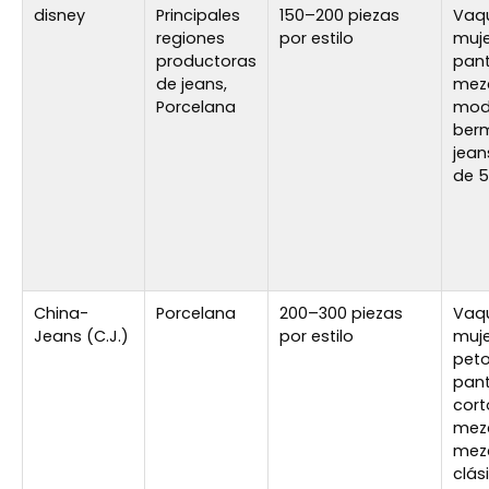
disney
Principales
150–200 piezas
Vaq
regiones
por estilo
muje
productoras
pant
de jeans,
mezc
Porcelana
mod
ber
jean
de 5
China-
Porcelana
200–300 piezas
Vaq
Jeans (C.J.)
por estilo
muje
pet
pan
cort
mezcl
mezc
clás