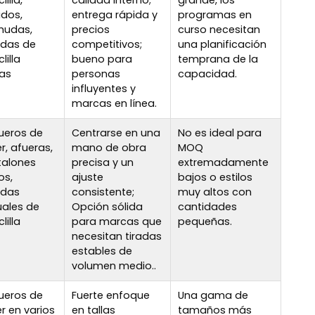
illa,
calidad interno;
grande, los
idos,
entrega rápida y
programas en
mudas,
precios
curso necesitan
ndas de
competitivos;
una planificación
lilla
bueno para
temprana de la
das
personas
capacidad.
influyentes y
marcas en línea.
ueros de
Centrarse en una
No es ideal para
r, afueras,
mano de obra
MOQ
talones
precisa y un
extremadamente
os,
ajuste
bajos o estilos
ndas
consistente;
muy altos con
ales de
Opción sólida
cantidades
lilla
para marcas que
pequeñas.
necesitan tiradas
estables de
volumen medio..
ueros de
Fuerte enfoque
Una gama de
r en varios
en tallas
tamaños más