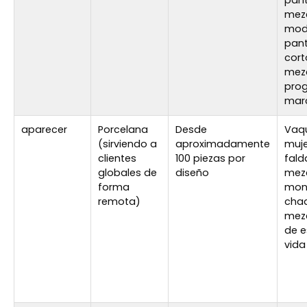
pant
mezc
mod
pan
cort
mezcl
pro
mar
aparecer
Porcelana
Desde
Vaq
(sirviendo a
aproximadamente
muje
clientes
100 piezas por
fald
globales de
diseño
mezcl
forma
mon
remota)
cha
mezc
de e
vida