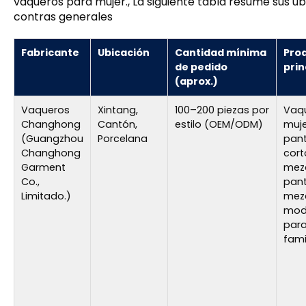
vaqueros para mujer., La siguiente tabla resume sus ub
contras generales
Fabricante
Ubicación
Cantidad mínima
Pro
de pedido
prin
(aprox.)
Vaqueros
Xintang,
100–200 piezas por
Vaq
Changhong
Cantón,
estilo (OEM/ODM)
muje
(Guangzhou
Porcelana
pan
Changhong
cort
Garment
mezcl
Co.,
pant
Limitado.)
mezc
mod
para
fami