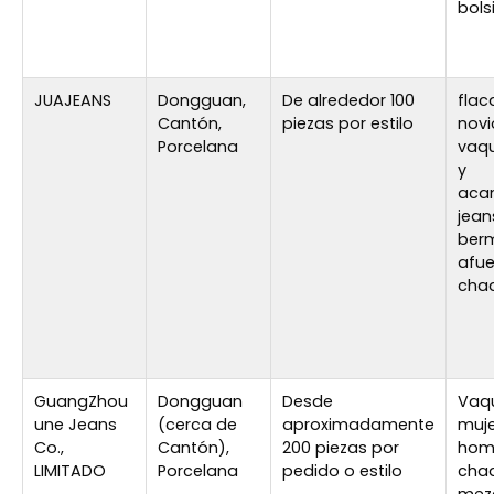
bolsi
JUAJEANS
Dongguan,
De alrededor 100
flac
Cantón,
piezas por estilo
novi
Porcelana
vaq
y
aca
jean
ber
afue
cha
GuangZhou
Dongguan
Desde
Vaq
une Jeans
(cerca de
aproximadamente
muje
Co.,
Cantón),
200 piezas por
homb
LIMITADO
Porcelana
pedido o estilo
cha