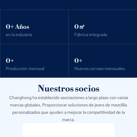
0
+ Años
0
㎡
en la industria
Fábrica integrada
0
+
0
+
Producción mensual
Nuevos corraes mensuales
Nuestros socios
Changhong ha establecido asociaciones a largo plazo con varias
marcas globales, Proporcionar soluciones de jeans de mezclilla
personalizados que ayuden a mejorar la competitividad de la
marca.