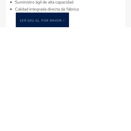
Suministro ágil de alta capacidad
Calidad integrada directa de fábrica
VER SKU AL POR MAYOR >
Producción & Experiencia en
personalización
Producción de extremo a extremo
Del diseño a la entrega, manejamos cada paso con
precisión y control de calidad.