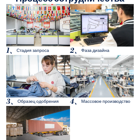
1、
2、
Стадия запроса
Фаза дизайна
3、
4、
Образец одобрения
Массовое производство