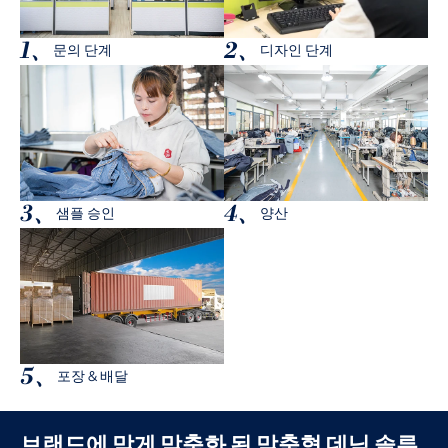
1、
2、
문의 단계
디자인 단계
3、
4、
샘플 승인
양산
5、
포장 & 배달
브랜드에 맞게 맞춤화 된 맞춤형 데님 솔루