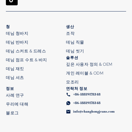
청
생산
데님 청바지
조작
데님 반바지
데님 직물
데님 스커트 & 드레스
데님 씻기
솔루션
데님 점프 수트 & 바지
깊은 사용자 정의 & OEM
데님 재킷
개인 레이블 & ODM
데님 셔츠
모조리
정보
연락처 정보
+86-18819178348
사례 연구
+86-18819178348
우리에 대해
info@changhongjeans.com
블로그