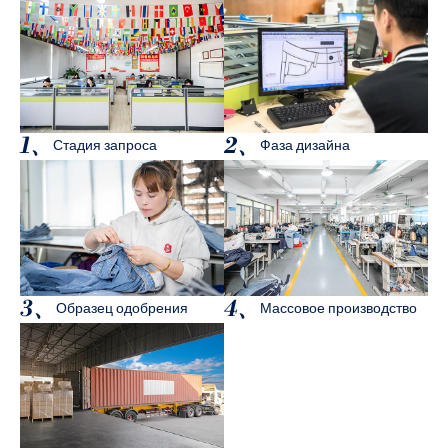
1、
2、
Стадия запроса
Фаза дизайна
3、
4、
Образец одобрения
Массовое производство