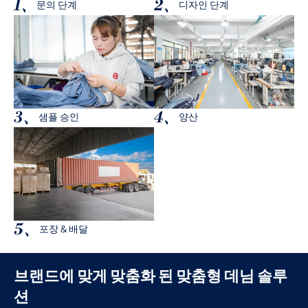
1、
2、
문의 단계
디자인 단계
3、
4、
샘플 승인
양산
5、
포장 & 배달
브랜드에 맞게 맞춤화 된 맞춤형 데님 솔루
션