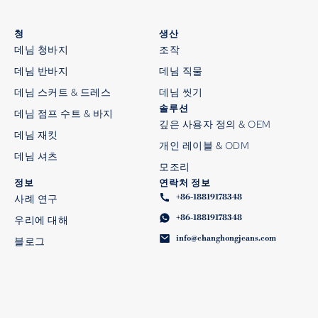
청
생산
데님 청바지
조작
데님 반바지
데님 직물
데님 스커트 & 드레스
데님 씻기
솔루션
데님 점프 수트 & 바지
깊은 사용자 정의 & OEM
데님 재킷
개인 레이블 & ODM
데님 셔츠
모조리
정보
연락처 정보
+86-18819178348
사례 연구
+86-18819178348
우리에 대해
info@changhongjeans.com
블로그