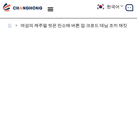
한국어
생산
솔루션
사례 연구
우리에 대해
블로그
집
>
여성의 캐주얼 씻은 민소매 버튼 업 크로드 데님 조끼 재킷