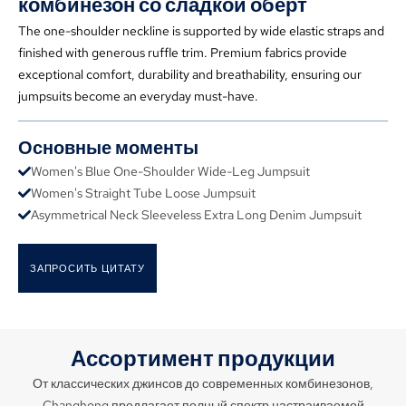
комбинезон со сладкой оберт
The one-shoulder neckline is supported by wide elastic straps and
finished with generous ruffle trim
.
Premium fabrics provide
exceptional comfort
,
durability and breathability
,
ensuring our
jumpsuits become an everyday must-have
.
Основные моменты
Women's Blue One-Shoulder Wide-Leg Jumpsuit
Women's Straight Tube Loose Jumpsuit
Asymmetrical Neck Sleeveless Extra Long Denim Jumpsuit
ЗАПРОСИТЬ ЦИТАТУ
Ассортимент продукции
От классических джинсов до современных комбинезонов,
Changhong предлагает полный спектр настраиваемой