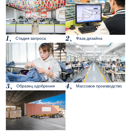
1、
2、
Стадия запроса
Фаза дизайна
3、
4、
Образец одобрения
Массовое производство