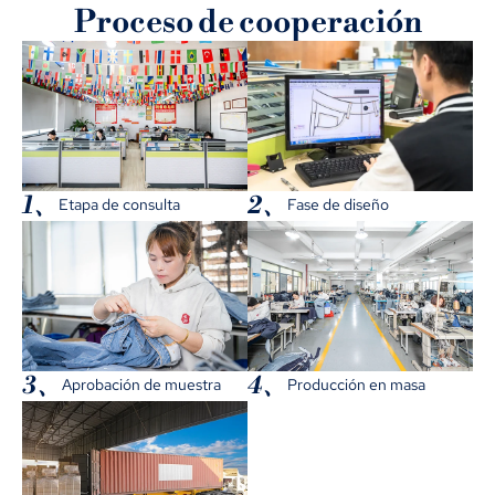
Proceso de cooperación
1、
2、
Etapa de consulta
Fase de diseño
3、
4、
Aprobación de muestra
Producción en masa