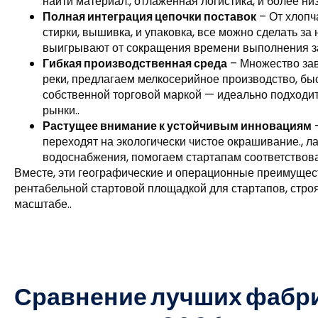
найти материал., отлаженная логистика, и более ни
Полная интеграция цепочки поставок
– От хлопч
стирки, вышивка, и упаковка, все можно сделать за
выигрывают от сокращения времени выполнения за
Гибкая производственная среда
– Множество зав
реки, предлагаем мелкосерийное производство, бы
собственной торговой маркой — идеально подходи
рынки..
Растущее внимание к устойчивым инновациям
–
переходят на экологически чистое окрашивание., л
водоснабжения, помогаем стартапам соответствов
Вместе, эти географические и операционные преимущес
рентабельной стартовой площадкой для стартапов, стр
масштабе..
Сравнение лучших фабр