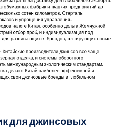
зкие затраты на доставку для глобального экспорта.
атобумажных фабрик и ткацких предприятий до
 несколько сотен километров. Стартапы
казов и упрощения управления..
одов на юге Китая, особенно дельта Жемчужной
стрый отбор проб, и индивидуализация под
т для развивающихся брендов, тестирующих новые
 Китайские производители джинсов все чаще
азерная отделка, и системы оборотного
ать международным экологическим стандартам.
тва делают Китай наиболее эффективной и
оящих свои джинсовые бренды в глобальном
ик для джинсовых