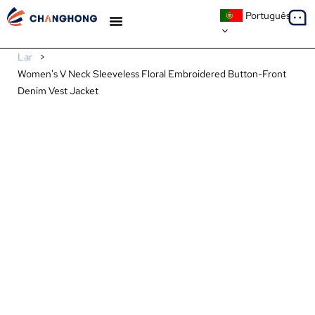
Português
ESTUDOS DE CASO
Lar
>
Women's V Neck Sleeveless Floral Embroidered Button-Front
Denim Vest Jacket