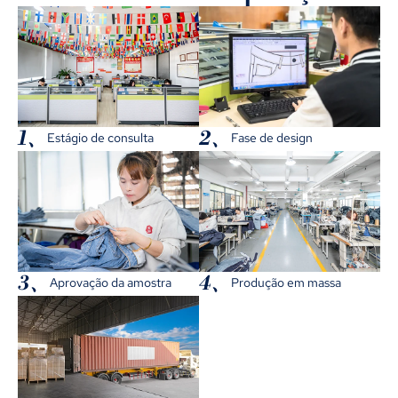
1、
2、
Estágio de consulta
Fase de design
3、
4、
Aprovação da amostra
Produção em massa