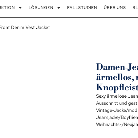
UKTION
LÖSUNGEN
FALLSTUDIEN
ÜBER UNS
B
Front Denim Vest Jacket
Damen-Jea
ärmellos, 
Knopfleis
Sexy ärmellose Jea
Ausschnitt und ges
Vintage-Jacke/modi
Jeansjacke/Boyfrien
Weihnachts-/Neujah