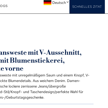
Deutsch
LOGS
SCHNELLES ZITAT
nsweste mit V-Ausschnitt,
mit Blumenstickerei,
te vorne
nsweste mit unregelmäßigem Saum und einem Knopf, V-
tickte Blumendetails. Aus weichem Denim. Damen-
sche lockere zerrissene Jeans/übergroße
d-Stil/Knopf- und Taschendesign/perfekte Wahl für
rs-/Geburtstagsgeschenke.