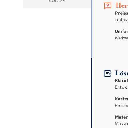
KUNDE
Her
Preiss
umfass
Umfan
Werksa
Lösu
Klare
Entwic
Koste
Preisb
Materi
Massen