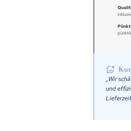
Quali
inklusi
Pünktl
pünktl
Kun
„Wir schä
und effiz
Lieferzei