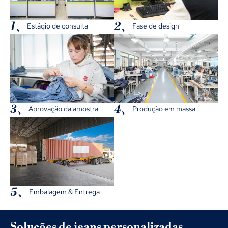
1、
2、
Estágio de consulta
Fase de design
3、
4、
Aprovação da amostra
Produção em massa
5、
Embalagem & Entrega
Soluções de jeans personalizadas