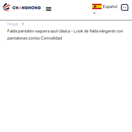
Español
ESTUDIOS DE CASO
SOBRE NOSOTROS
Hogar
>
Falda pantalón vaquera azul clásica - Look de falda elegante con
pantalones cortos Comodidad