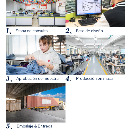
1、
2、
Etapa de consulta
Fase de diseño
3、
4、
Aprobación de muestra
Producción en masa
5、
Embalaje & Entrega