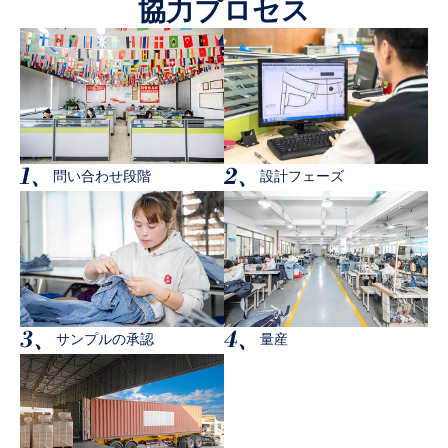
協力プロセス
1、
2、
問い合わせ段階
設計フェーズ
3、
4、
サンプルの承認
量産