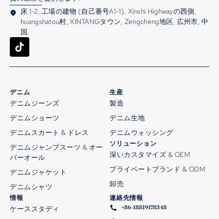
床 1-2, 工場の建物 (自己番号A1-1), Xinshi Highwayの西側,
huangshatou村, XINTANGタウン, Zengcheng地区, 広州市, 中
国.
デニム
生産
デニムジーンズ
製造
デニムショーツ
デニム生地
デニムスカート & ドレス
デニムウォッシング
ソリューション
デニムジャンプスーツ & オー
深いカスタマイズ & OEM
バーオール
プライベートブランド & ODM
デニムジャケット
卸売
デニムシャツ
情報
連絡先情報
+86-18819178348
ケーススタディ